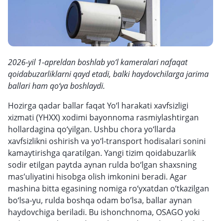
2026-yil 1-apreldan boshlab yo‘l kameralari nafaqat
qoidabuzarliklarni qayd etadi, balki haydovchilarga jarima
ballari ham qo‘ya boshlaydi.
Hozirga qadar ballar faqat Yo‘l harakati xavfsizligi
xizmati (YHXX) xodimi bayonnoma rasmiylashtirgan
hollardagina qo‘yilgan. Ushbu chora yo‘llarda
xavfsizlikni oshirish va yo‘l-transport hodisalari sonini
kamaytirishga qaratilgan. Yangi tizim qoidabuzarlik
sodir etilgan paytda aynan rulda bo‘lgan shaxsning
mas’uliyatini hisobga olish imkonini beradi. Agar
mashina bitta egasining nomiga ro‘yxatdan o‘tkazilgan
bo‘lsa-yu, rulda boshqa odam bo‘lsa, ballar aynan
haydovchiga beriladi. Bu ishonchnoma, OSAGO yoki