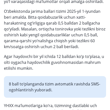
yo‘l varaqasidagi ma’lumotlar orqali amalga oshiriladi.
O‘zbekistonda jarima ballari tizimi 2025-yil 1-iyundan
beri amalda. Bitta qoidabuzarlik uchun xatti-
harakatning og‘irligiga qarab 0,5 balldan 2 ballgacha
qo‘yiladi. Masalan, ortiqcha tonirovka yoki tezlikni biroz
oshirish kabi yengil qoidabuzarliklar uchun 0,5 ball,
qarama-qarshi yo‘nalishga chiqish yoki tezlikni 60
km/soatga oshirish uchun 2 ball beriladi.
Agar haydovchi bir yil ichida 12 balldan ko‘p to‘plasa, u
olti oygacha haydovchilik guvohnomasidan mahrum
etilishi mumkin.
8 ball to‘planganda tizim avtomatik ravishda SMS-
ogohlantirish yuboradi.
YHXX ma’lumotlariga ko‘ra, tizimning dastlabki uch