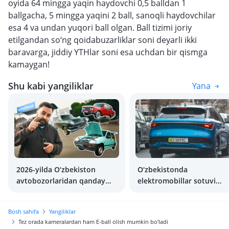
oyida 64 mingga yaqin haydovchi 0,5 balldan 1
ballgacha, 5 mingga yaqini 2 ball, sanoqli haydovchilar
esa 4 va undan yuqori ball olgan. Ball tizimi joriy
etilgandan so‘ng qoidabuzarliklar soni deyarli ikki
baravarga, jiddiy YTHlar soni esa uchdan bir qismga
kamaygan!
Shu kabi yangiliklar
Yana
2026-yilda O‘zbekiston
O‘zbekistonda
avtobozorlaridan qanday
elektromobillar sotuvi
avtomobillar yo‘qolishi
bo‘yicha rekord o‘rnatildi
mumkin?
Bosh sahifa
Yangiliklar
Tez orada kameralardan ham E-ball olish mumkin bo‘ladi