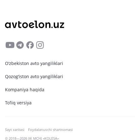
O‘zbekiston avto yangiliklari
Qozog‘iston avto yangiliklari
Kompaniya haqida
To‘liq versiya
Sayt xaritasi
Foydalanuvchi shartnomasi
© 2018—2026 XK MCHJ «KOLESA»