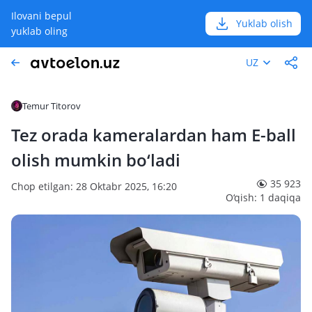
Ilovani bepul
Yuklab olish
yuklab oling
UZ
Temur Titorov
Tez orada kameralardan ham E-ball
olish mumkin bo‘ladi
35 923
Chop etilgan: 28 Oktabr 2025, 16:20
O‘qish: 1 daqiqa