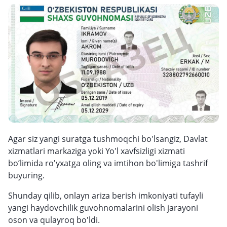
Agar siz yangi suratga tushmoqchi bo'lsangiz, Davlat
xizmatlari markaziga yoki Yo'l xavfsizligi xizmati
bo’limida ro'yxatga oling va imtihon bo'limiga tashrif
buyuring.
Shunday qilib, onlayn ariza berish imkoniyati tufayli
yangi haydovchilik guvohnomalarini olish jarayoni
oson va qulayroq bo'ldi.