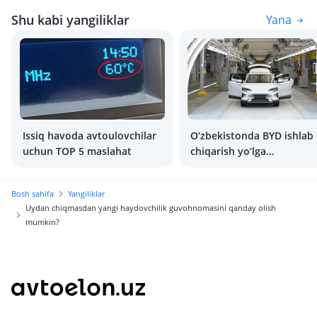
Shu kabi yangiliklar
Yana
Issiq havoda avtoulovchilar
O‘zbekistonda BYD ishlab
uchun TOP 5 maslahat
chiqarish yo‘lga
qo‘yilmoqda: avtomobilla
arzonlashadimi?
Bosh sahifa
Yangiliklar
Uydan chiqmasdan yangi haydovchilik guvohnomasini qanday olish
mumkin?