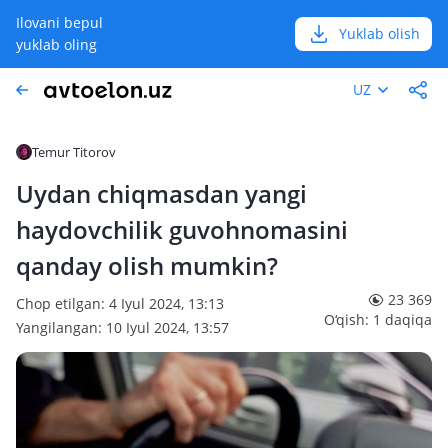
Ilovani bepul
Yuklab olish
yuklab oling
UZ
Temur Titorov
Uydan chiqmasdan yangi
haydovchilik guvohnomasini
qanday olish mumkin?
23 369
Chop etilgan: 4 Iyul 2024, 13:13
O‘qish: 1 daqiqa
Yangilangan: 10 Iyul 2024, 13:57