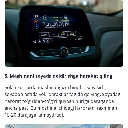
5. Mashinani soyada qoldirishga harakat qiling.
Sokin kunlarda mashinangizni binolar soyasida,
soyabon ostida yoki daraxtlar tagida qo'ying. Soyadagi
harorat to'g'ridan-to'g'ri quyosh nuriga qaraganda
ancha past. Bu moshina ichidagi haroratni taxminan
15-20 darajaga kamaytiradi.