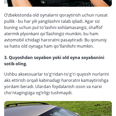
O‘zbekistonda old oynalarni qoraytirish uchun ruxsat
pullik - bu har yili yangilashni talab qiladi. Agar siz
buning uchun pul to'lashni xohlamasangiz, shaffof
atermik plyonkani qo'llashingiz mumkin, bu ham
avtomobil ichidagi haroratni pasaytiradi. Bu qonuniy
va hatto old oynaga ham qo'llanilishi mumkin.
3. Quyoshdan soyabon yoki old oyna soyabonini
sotib oling.
Ushbu aksessuarlar to'g'ridan-to'g'ri quyosh nurlarini
aks ettirish orqali kabinadagi haroratni kamaytirishga
yordam beradi. Ulardan foydalanish oson va narxi
cho'ntagingizga og’irligi tushmaydi.