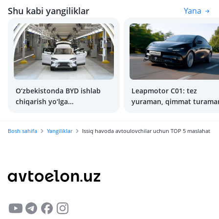
Shu kabi yangiliklar
Yana
O‘zbekistonda BYD ishlab
Leapmotor C01: tez
chiqarish yo‘lga
yuraman, qimmat turama
qo‘yilmoqda: avtomobillar
arzonlashadimi?
Bosh sahifa
Yangiliklar
Issiq havoda avtoulovchilar uchun TOP 5 maslahat