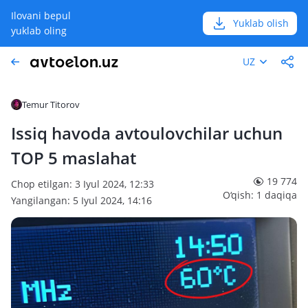
Ilovani bepul
Yuklab olish
yuklab oling
UZ
Temur Titorov
Issiq havoda avtoulovchilar uchun
TOP 5 maslahat
19 774
Chop etilgan: 3 Iyul 2024, 12:33
O‘qish: 1 daqiqa
Yangilangan: 5 Iyul 2024, 14:16