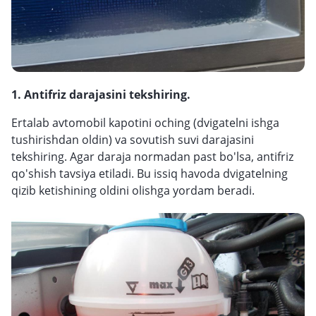
1. Antifriz darajasini tekshiring.
Ertalab avtomobil kapotini oching (dvigatelni ishga
tushirishdan oldin) va sovutish suvi darajasini
tekshiring. Agar daraja normadan past bo'lsa, antifriz
qo'shish tavsiya etiladi. Bu issiq havoda dvigatelning
qizib ketishining oldini olishga yordam beradi.