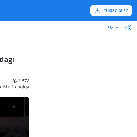
Yuklab olish
UZ
dagi
1 578
‘qish: 1 daqiqa