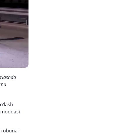
o‘lashda
ama
o‘lash
1-moddasi
un obuna"