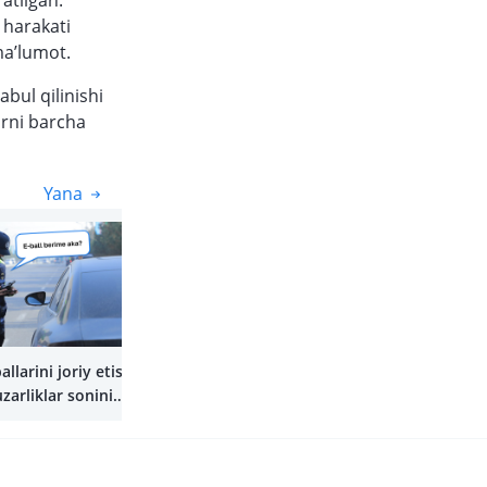
atilgan.
 harakati
ma’lumot.
bul qilinishi
arni barcha
Yana
Yana
allarini joriy etish
zarliklar sonini
rishga yordam berdi