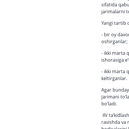
sifatida qab
jarimalarni 
Yangi tartib
- bir oy dav
oshirganlar;
- ikki marta 
ishorasiga e
- ikki marta
keltirganlar.
Agar bunday 
jarimani to‘
bo‘ladi.
IIV ta’kidla
ravishda va