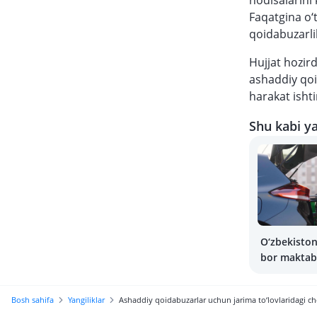
hodisalarini
Faqatgina o‘
qoidabuzarlik
Hujjat hozir
ashaddiy qoi
harakat ishti
Shu kabi ya
O‘zbekiston
bor maktab 
uchun bepul
Bosh sahifa
Yangiliklar
Ashaddiy qoidabuzarlar uchun jarima to‘lovlaridagi c