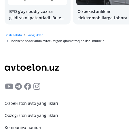
BYD g‘ayrioddiy zaxira
O‘zbekistonliklar
g‘ildirakni patentladi. Bu esa
elektromobillarga tobora
suzish uchun parrak
ko‘proq o‘tmoqda
vazifasini ham bajaradi
Bosh sahifa
Yangiliklar
Toshkent bozorlarida avtoturargoh qimmatroq bo‘lishi mumkin
O‘zbekiston avto yangiliklari
Qozog‘iston avto yangiliklari
Kompaniya haqida