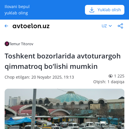
Ilovani bepul
Yuklab olish
yuklab oling
UZ
Temur Titorov
Toshkent bozorlarida avtoturargoh
qimmatroq bo‘lishi mumkin
1 225
Chop etilgan: 20 Noyabr 2025, 19:13
O‘qish: 1 daqiqa