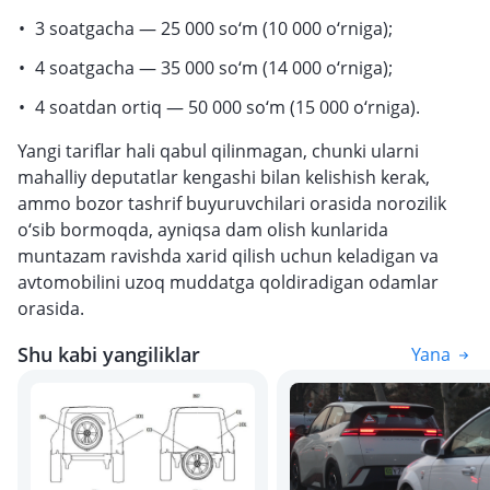
3 soatgacha — 25 000 so‘m (10 000 o‘rniga);
4 soatgacha — 35 000 so‘m (14 000 o‘rniga);
4 soatdan ortiq — 50 000 so‘m (15 000 o‘rniga).
Yangi tariflar hali qabul qilinmagan, chunki ularni
mahalliy deputatlar kengashi bilan kelishish kerak,
ammo bozor tashrif buyuruvchilari orasida norozilik
o‘sib bormoqda, ayniqsa dam olish kunlarida
muntazam ravishda xarid qilish uchun keladigan va
avtomobilini uzoq muddatga qoldiradigan odamlar
orasida.
Shu kabi yangiliklar
Yana