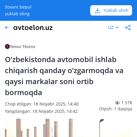
Ilovani bepul
Yuklab olish
yuklab oling
UZ
Temur Titorov
O‘zbekistonda avtomobil ishlab
chiqarish qanday o‘zgarmoqda va
qaysi markalar soni ortib
bormoqda
1 578
Chop etilgan: 18 Noyabr 2025, 14:40
O‘qish: 1 daqiqa
Yangilangan: 18 Noyabr 2025, 14:42