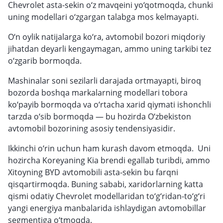
Chevrolet asta-sekin o‘z mavqeini yo‘qotmoqda, chunki
uning modellari o‘zgargan talabga mos kelmayapti.
O‘n oylik natijalarga ko‘ra, avtomobil bozori miqdoriy
jihatdan deyarli kengaymagan, ammo uning tarkibi tez
o‘zgarib bormoqda.
Mashinalar soni sezilarli darajada ortmayapti, biroq
bozorda boshqa markalarning modellari tobora
ko‘payib bormoqda va o‘rtacha xarid qiymati ishonchli
tarzda o‘sib bormoqda — bu hozirda O‘zbekiston
avtomobil bozorining asosiy tendensiyasidir.
Ikkinchi o‘rin uchun ham kurash davom etmoqda. Uni
hozircha Koreyaning Kia brendi egallab turibdi, ammo
Xitoyning BYD avtomobili asta-sekin bu farqni
qisqartirmoqda. Buning sababi, xaridorlarning katta
qismi odatiy Chevrolet modellaridan to‘g‘ridan-to‘g‘ri
yangi energiya manbalarida ishlaydigan avtomobillar
segmentiga o‘tmoqda.