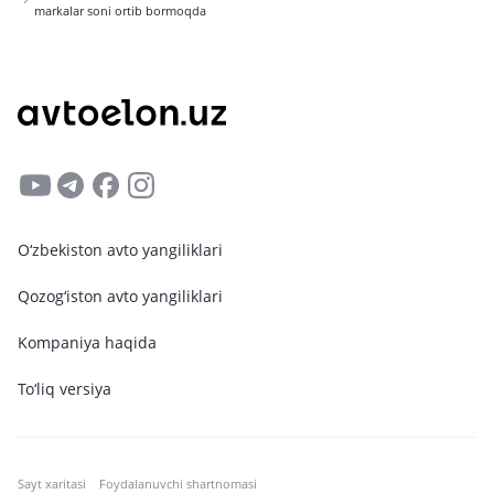
markalar soni ortib bormoqda
O‘zbekiston avto yangiliklari
Qozog‘iston avto yangiliklari
Kompaniya haqida
To‘liq versiya
Sayt xaritasi
Foydalanuvchi shartnomasi