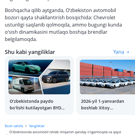
Boshqacha qilib aytganda, O‘zbekiston avtomobil
bozori qayta shakllantirish bosqichida: Chevrolet
ustunligi saqlanib qolmoqda, ammo bugungi kunda
o‘sish dinamikasini mutlaqo boshqa brendlar
belgilamoqda.
Shu kabi yangiliklar
Yana
O‘zbekistonda paydo
2026-yil 1-yanvardan
bo‘lishi kutilayotgan BYD
boshlab Xitoy
yangiliklari
avtomobillarning norasmi
eksportini cheklaydi
Bosh sahifa
Yangiliklar
O‘zbekistonda avtomobil ishlab chiqarish qanday o‘zgarmoqda va qaysi