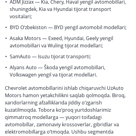
ADM Jizzax — Kia, Chery, Haval yengil avtomobillari,
shuningdek, Kia va Hyundai tijorat transport
vositalari;
BYD O‘zbekiston — BYD yengil avtomobil modellari;
Asaka Motors — Exeed, Hyundai, Geely yengil
avtomobillari va Wuling tijorat modellari;
SamAuto — Isuzu tijorat transporti;
Alyans Auto — Škoda yengil avtomobillari,
Volkswagen yengil va tijorat modellari.
Chevrolet avtomobillarini ishlab chiqaruvchi UzAuto
Motors hamon yetakchilikni saqlab qolmoqda. Biroq,
xaridorlarning afzalliklarida jiddiy o‘zgarish
kuzatilmoqda. Tobora ko‘proq yurtdoshlarimiz
qimmatroq modellarga — yuqori toifadagi
avtomobillar, zamonaviy krossoverlar, gibridlar va
elektromobillarga o‘tmoqda. Ushbu segmentda