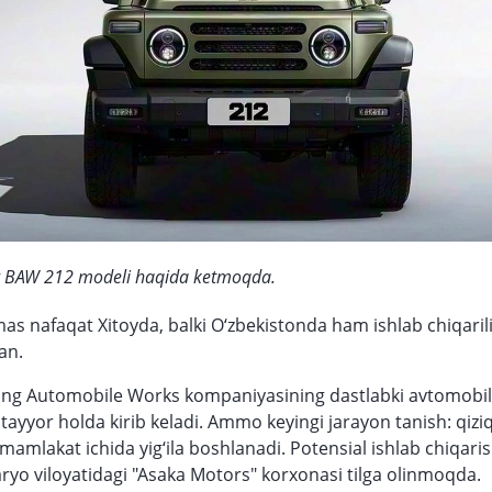
g BAW 212 modeli haqida ketmoqda.
mas nafaqat Xitoyda, balki O‘zbekistonda ham ishlab chiqaril
gan.
jing Automobile Works kompaniyasining dastlabki avtomobil
ayyor holda kirib keladi. Ammo keyingi jarayon tanish: qizi
mamlakat ichida yig‘ila boshlanadi. Potensial ishlab chiqar
daryo viloyatidagi "Asaka Motors" korxonasi tilga olinmoqda.