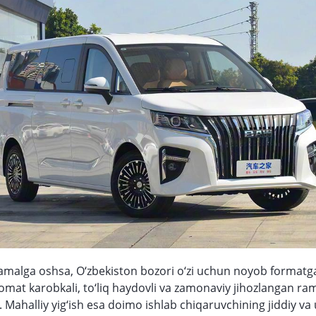
 amalga oshsa, O‘zbekiston bozori o‘zi uchun noyob formatga
mat karobkali, to‘liq haydovli va zamonaviy jihozlangan ram
. Mahalliy yig‘ish esa doimo ishlab chiqaruvchining jiddiy va