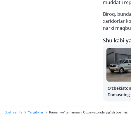
muddatli rej
Biroq, bund
xaridorlar k
narxi maqbul
Shu kabi ya
O‘zbekisto
Damasning y
narxi qanc
Bosh sahifa
Yangiliklar
Ramali yo‘ltanlamasni O‘zbekistonda yig‘ish boshlas