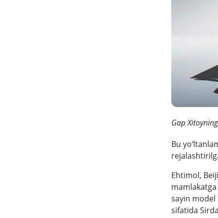
Gap Xitoynin
Bu yo‘ltanla
rejalashtiril
Ehtimol, Bei
mamlakatga t
sayin model 
sifatida Sir