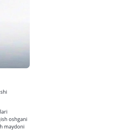
ishi
lari
qish oshgani
ish maydoni