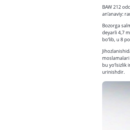
BAW 212 oddi
an’anaviy: r
Bozorga salm
deyarli 4,7 m
bo‘lib, u 8 p
Jihozlanishi
moslamalari 
bu yo‘lsizlik
urinishdir.