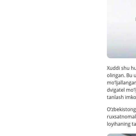
Xuddi shu hu
olingan. Bu u
mo‘ljallangan
dvigatel mo‘
tanlash imko
O‘zbekistong
ruxsatnomala
loyihaning t