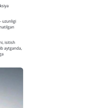
ksiya
 uzunligi
rnatilgan
, isitish
ib aytganda,
hga