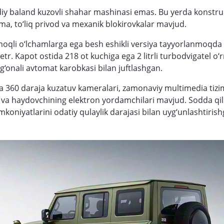
y baland kuzovli shahar mashinasi emas. Bu yerda konstru
ama, to‘liq privod va mexanik blokirovkalar mavjud.
oqli o‘lchamlarga ega besh eshikli versiya tayyorlanmoqda -
etr. Kapot ostida 218 ot kuchiga ega 2 litrli turbodvigatel o‘
og‘onali avtomat karobkasi bilan juftlashgan.
da 360 daraja kuzatuv kameralari, zamonaviy multimedia tizimi
va haydovchining elektron yordamchilari mavjud. Sodda qil
 imkoniyatlarini odatiy qulaylik darajasi bilan uyg‘unlashtiris