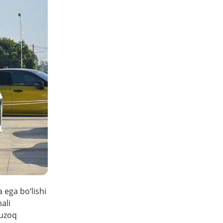
 ega bo‘lishi
ali
 uzoq