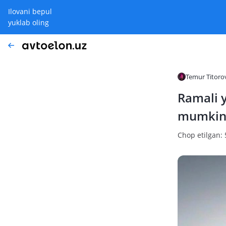
Ilovani bepul
yuklab oling
Temur Titoro
Ramali y
mumki
Chop etilgan: 