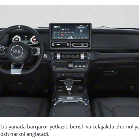
bu yanada barqaror yetkazib berish va kelajakda ehtimol 
sh narxni anglatadi.