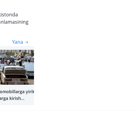
kistonda
tanlamasining
Yana
Yana
tomobillarga yirik
arga kirish
nadi