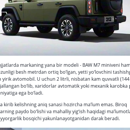
jjatlarda markaning yana bir modeli - BAW M7 miniveni ham
zunligi besh metrdan ortiq bo‘lgan, yetti yo‘lovchini tashish
 yirik avtomobil. U uchun 2 litrli, nisbatan kam quvvatli (144
ljallangan bo‘lib, xaridorlar avtomatik yoki mexanik karobka
niyatiga ega bo‘ladi.
a kirib kelishning aniq sanasi hozircha ma’lum emas. Biroq
rning paydo bo‘lishi va mahalliy yig‘ish haqidagi ma’lumotl
ayyorgarlik bosqichi yakunlanayotganidan darak beradi.