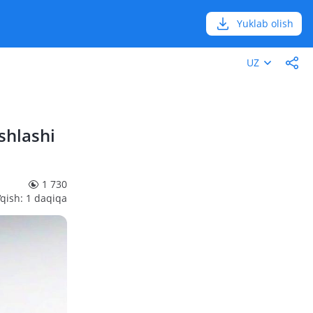
Yuklab olish
UZ
shlashi
1 730
‘qish: 1 daqiqa