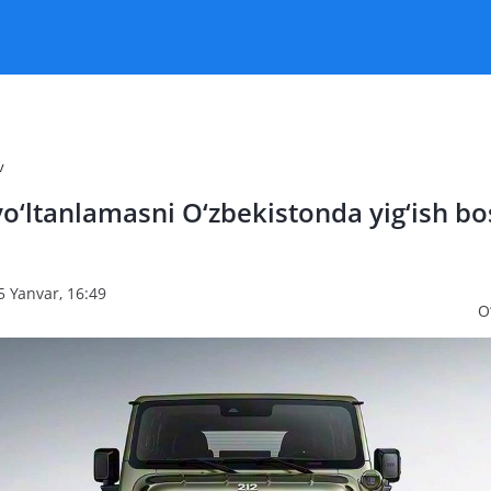
v
o‘ltanlamasni O‘zbekistonda yig‘ish bo
n
5 Yanvar, 16:49
O