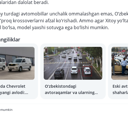
alaridan dalolat beradi.
ay turdagi avtomobillar unchalik ommalashgan emas, O‘zbe
o‘proq krossoverlarni afzal ko‘rishadi. Ammo agar Xitoy yo‘l
 bo‘lsa, model yaxshi sotuvga ega bo‘lishi mumkin.
ngiliklar
nda Chevrolet
O‘zbekistondagi
Eski av
angi avlodi:
avtoraqamlar va ularning
shaharl
ha?
egalari ma’lumotlar bazasi
taqiqla
xavf ostida qoldi
hi mumkin