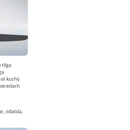
 tilga
ga
 ot kuchi)
 peredach
ar, odatda,