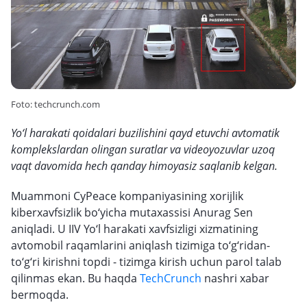
Foto: techcrunch.com
Yo‘l harakati qoidalari buzilishini qayd etuvchi avtomatik
komplekslardan olingan suratlar va videoyozuvlar uzoq
vaqt davomida hech qanday himoyasiz saqlanib kelgan.
Muammoni CyPeace kompaniyasining xorijlik
kiberxavfsizlik bo‘yicha mutaxassisi Anurag Sen
aniqladi. U IIV Yo‘l harakati xavfsizligi xizmatining
avtomobil raqamlarini aniqlash tizimiga to‘g‘ridan-
to‘g‘ri kirishni topdi - tizimga kirish uchun parol talab
qilinmas ekan. Bu haqda
TechCrunch
nashri xabar
bermoqda.