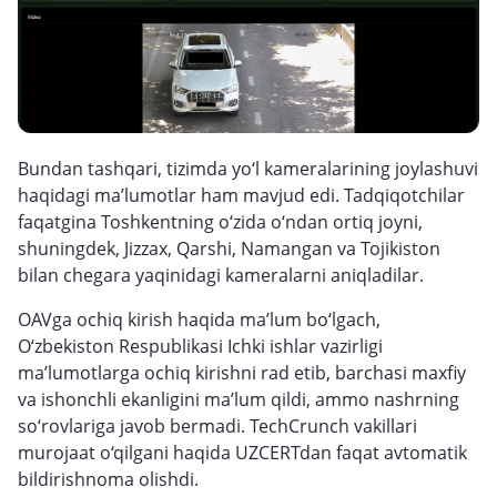
Bundan tashqari, tizimda yo‘l kameralarining joylashuvi
haqidagi ma’lumotlar ham mavjud edi. Tadqiqotchilar
faqatgina Toshkentning o‘zida o‘ndan ortiq joyni,
shuningdek, Jizzax, Qarshi, Namangan va Tojikiston
bilan chegara yaqinidagi kameralarni aniqladilar.
OAVga ochiq kirish haqida ma’lum bo‘lgach,
O‘zbekiston Respublikasi Ichki ishlar vazirligi
ma’lumotlarga ochiq kirishni rad etib, barchasi maxfiy
va ishonchli ekanligini ma’lum qildi, ammo nashrning
so‘rovlariga javob bermadi. TechCrunch vakillari
murojaat o‘qilgani haqida UZCERTdan faqat avtomatik
bildirishnoma olishdi.