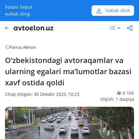
Ilovani bepul
Yuklab olish
yuklab oling
UZ
Farrux Alimov
O‘zbekistondagi avtoraqamlar va
ularning egalari ma’lumotlar bazasi
xavf ostida qoldi
6 165
Chop etilgan: 30 Dekabr 2025, 10:23
O‘qish: 1 daqiqa