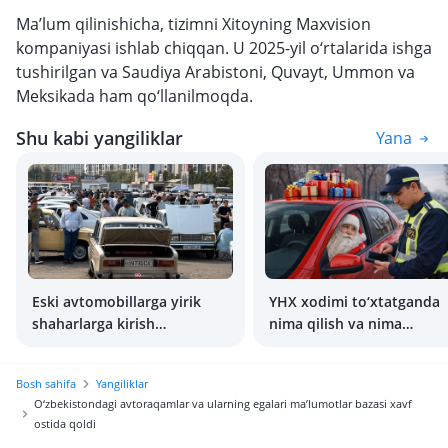
Ma’lum qilinishicha, tizimni Xitoyning Maxvision
kompaniyasi ishlab chiqqan. U 2025-yil o‘rtalarida ishga
tushirilgan va Saudiya Arabistoni, Quvayt, Ummon va
Meksikada ham qo‘llanilmoqda.
Shu kabi yangiliklar
Yana
Eski avtomobillarga yirik
YHX xodimi to‘xtatganda
shaharlarga kirish
nima qilish va nima
taqiqlanadi
qilmaslik kerakligi
Bosh sahifa
Yangiliklar
O‘zbekistondagi avtoraqamlar va ularning egalari ma’lumotlar bazasi xavf
ostida qoldi