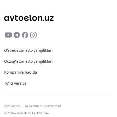
O‘zbekiston avto yangiliklari
Qozog‘iston avto yangiliklari
Kompaniya haqida
To‘liq versiya
Sayt xaritasi
Foydalanuvchi shartnomasi
© 2018—2026 XK MCHJ «KOLESA»