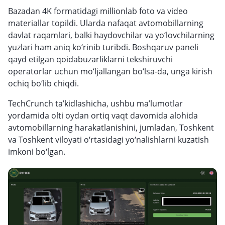
Bazadan 4K formatidagi millionlab foto va video
materiallar topildi. Ularda nafaqat avtomobillarning
davlat raqamlari, balki haydovchilar va yo‘lovchilarning
yuzlari ham aniq ko‘rinib turibdi. Boshqaruv paneli
qayd etilgan qoidabuzarliklarni tekshiruvchi
operatorlar uchun mo‘ljallangan bo‘lsa-da, unga kirish
ochiq bo‘lib chiqdi.
TechCrunch ta’kidlashicha, ushbu ma’lumotlar
yordamida olti oydan ortiq vaqt davomida alohida
avtomobillarning harakatlanishini, jumladan, Toshkent
va Toshkent viloyati o‘rtasidagi yo‘nalishlarni kuzatish
imkoni bo‘lgan.