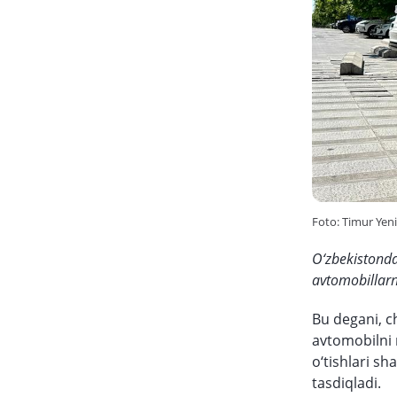
Foto: Timur Yen
O‘zbekistonda
avtomobillarni
Bu degani, ch
avtomobilni 
o‘tishlari sh
tasdiqladi.