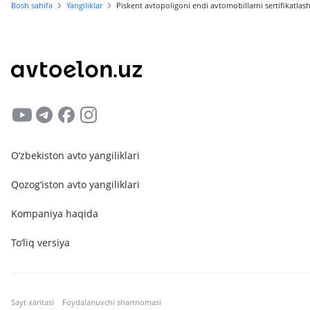
Bosh sahifa
Yangiliklar
Piskent avtopoligoni endi avtomobillarni sertifikatlas
O‘zbekiston avto yangiliklari
Qozog‘iston avto yangiliklari
Kompaniya haqida
To‘liq versiya
Sayt xaritasi
Foydalanuvchi shartnomasi