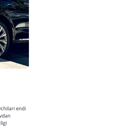
chilari endi
ovdan
ligi