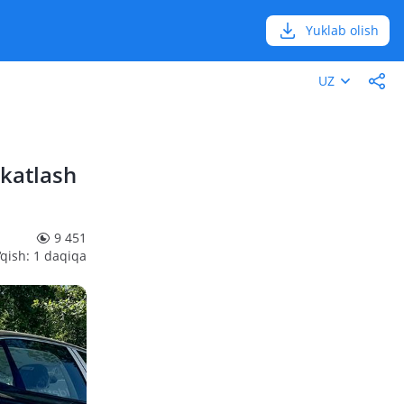
Yuklab olish
UZ
ikatlash
9 451
‘qish: 1 daqiqa