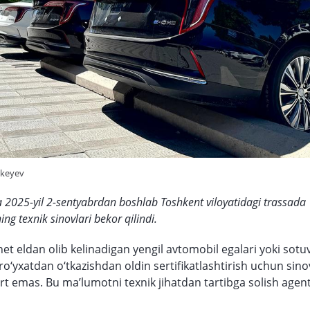
ikeyev
 2025-yil 2-sentyabrdan boshlab Toshkent viloyatidagi trassada
ng texnik sinovlari bekor qilindi.
et eldan olib kelinadigan yengil avtomobil egalari yoki sotuv
ro‘yxatdan o‘tkazishdan oldin sertifikatlashtirish uchun sin
art emas. Bu ma’lumotni texnik jihatdan tartibga solish agent