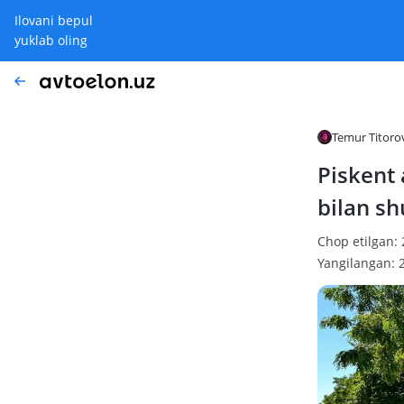
Ilovani bepul
yuklab oling
Temur Titoro
Piskent 
bilan s
Chop etilgan: 
Yangilangan: 