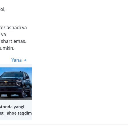
ol,
tezlashadi va
 va
i shart emas.
mumkin.
Yana
Yana
stonda yangi
et Tahoe taqdim