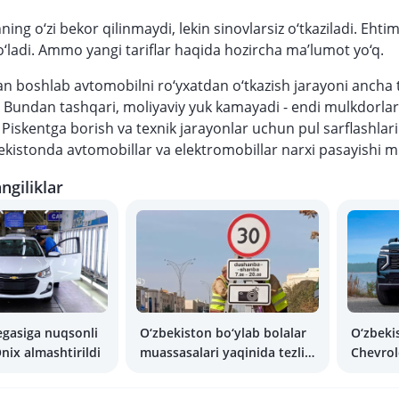
hning o‘zi bekor qilinmaydi, lekin sinovlarsiz o‘tkaziladi. Ehtim
bo‘ladi. Ammo yangi tariflar haqida hozircha ma’lumot yo‘q.
n boshlab avtomobilni ro‘yxatdan o‘tkazish jarayoni ancha 
 Bundan tashqari, moliyaviy yuk kamayadi - endi mulkdorlar
 Piskentga borish va texnik jarayonlar uchun pul sarflashlar
kistonda avtomobillar va elektromobillar narxi pasayishi 
ngiliklar
egasiga nuqsonli
O‘zbekiston bo‘ylab bolalar
O‘zbeki
nix almashtirildi
muassasalari yaqinida tezlik
Chevrol
nazorati kuchaytirilmoqda
etildi