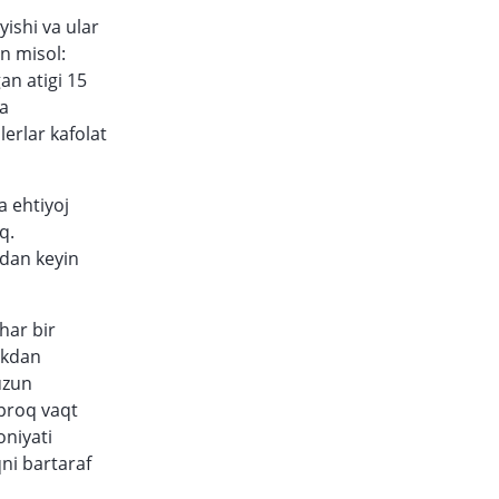
yishi va ular
an misol:
an atigi 15
da
lerlar kafolat
a ehtiyoj
q.
ndan keyin
har bir
ikdan
 uzun
‘proq vaqt
oniyati
qni bartaraf