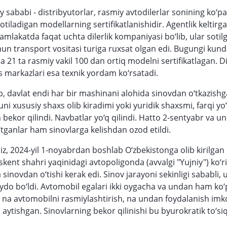
 sababi - distribyutorlar, rasmiy avtodilerlar sonining ko‘pa
iladigan modellarning sertifikatlanishidir. Agentlik keltirg
mlakatda faqat uchta dilerlik kompaniyasi bo‘lib, ular sotilg
un transport vositasi turiga ruxsat olgan edi. Bugungi kun
 21 ta rasmiy vakil 100 dan ortiq modelni sertifikatlagan. Di
is markazlari esa texnik yordam ko‘rsatadi.
b, davlat endi har bir mashinani alohida sinovdan o‘tkazishg
ni xususiy shaxs olib kiradimi yoki yuridik shaxsmi, farqi yo‘
h bekor qilindi. Navbatlar yo‘q qilindi. Hatto 2-sentyabr va u
‘tganlar ham sinovlarga kelishdan ozod etildi.
iz, 2024-yil 1-noyabrdan boshlab O‘zbekistonga olib kirilgan 
skent shahri yaqinidagi avtopoligonda (avvalgi "Yujniy") ko‘r
va sinovdan o‘tishi kerak edi. Sinov jarayoni sekinligi sababli,
ydo bo‘ldi. Avtomobil egalari ikki oygacha va undan ham ko
, na avtomobilni rasmiylashtirish, na undan foydalanish imk
aytishgan. Sinovlarning bekor qilinishi bu byurokratik to‘si