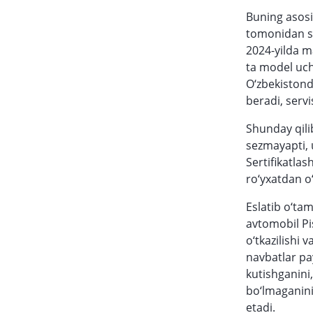
Buning asosiy
tomonidan sot
2024-yilda ma
ta model uch
O‘zbekistonda
beradi, serv
Shunday qili
sezmayapti, u
Sertifikatlas
ro‘yxatdan o
Eslatib o‘tam
avtomobil Pi
o‘tkazilishi 
navbatlar pa
kutishganini
bo‘lmaganini 
etadi.