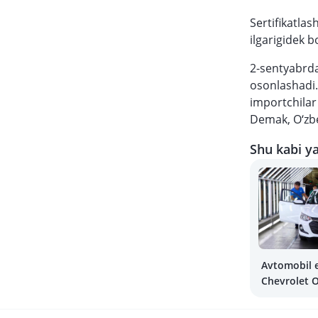
Sertifikatlas
ilgarigidek 
2-sentyabrda
osonlashadi.
importchilar
Demak, O‘zbe
Shu kabi ya
Avtomobil 
Chevrolet O