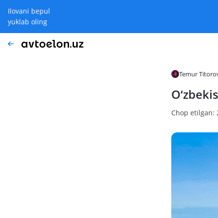
Ilovani bepul
yuklab oling
Temur Titoro
O‘zbekis
Chop etilgan: 