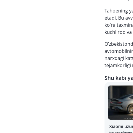
Tahoening yan
etadi. Bu av
ko‘ra taxmina
kuchliroq va h
O‘zbekistond
avtomobilnin
narxdagi katt
tejamkorligi 
Shu kabi ya
Xiaomi uzun
tayyorlam