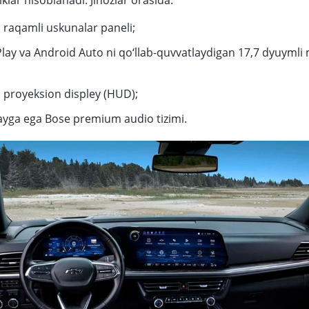
iklar hisoblanadi. Jihozlar orasida:
 raqamli uskunalar paneli;
lay va Android Auto ni qo‘llab-quvvatlaydigan 17,7 dyuymli
 proyeksion displey (HUD);
ayga ega Bose premium audio tizimi.