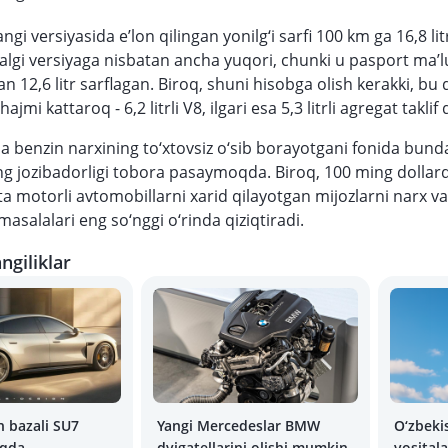
gi versiyasida e’lon qilingan yonilg‘i sarfi 100 km ga 16,8 lit
valgi versiyaga nisbatan ancha yuqori, chunki u pasport ma’
n 12,6 litr sarflagan. Biroq, shuni hisobga olish kerakki, bu 
ajmi kattaroq - 6,2 litrli V8, ilgari esa 5,3 litrli agregat taklif 
a benzin narxining to‘xtovsiz o‘sib borayotgani fonida bund
g jozibadorligi tobora pasaymoqda. Biroq, 100 ming dollar
a motorli avtomobillarni xarid qilayotgan mijozlarni narx va 
masalalari eng so‘nggi o‘rinda qiziqtiradi.
ngiliklar
 bazali SU7
Yangi Mercedeslar BMW
O‘zbeki
oqda
dvigatellarini olishi mumkin
vosital