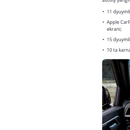
asosiy yangil
11 dyuymli
Apple CarP
ekrani;
15 dyuymli
10 ta karn