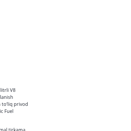
itrli V8
ylanish
to‘liq privod
ic Fuel
imal tirkama