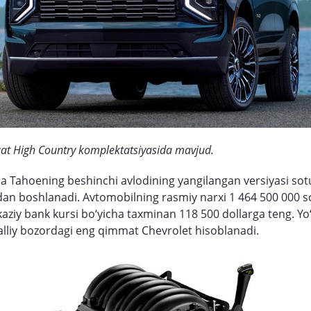
at High Country komplektatsiyasida mavjud.
a Tahoening beshinchi avlodining yangilangan versiyasi sotu
an boshlanadi. Avtomobilning rasmiy narxi 1 464 500 000 so
kaziy bank kursi bo‘yicha taxminan 118 500 dollarga teng. Yo
liy bozordagi eng qimmat Chevrolet hisoblanadi.