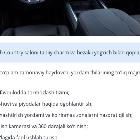
h Country saloni tabiiy charm va bezakli yog‘och bilan qopl
to‘plam zamonaviy haydovchi yordamchilarining to‘liq majm
favqulodda tormozlash tizimi;
shuvi va piyodalar haqida ogohlantirish;
lmashtirish yordami va ko‘rinmas zonalarni nazorat qilish;
ish kamerasi va 360 darajali ko‘rinish;
lagida faol ushlab turish.