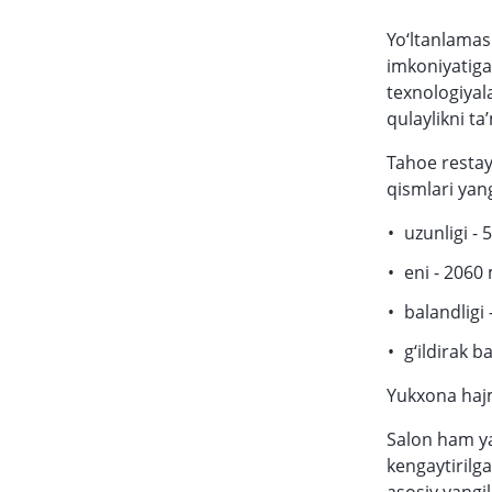
Yo‘ltanlamas 
imkoniyatiga
texnologiyal
qulaylikni ta
Tahoe restay
qismlari yan
uzunligi -
eni - 2060
balandligi
g‘ildirak b
Yukxona hajmi
Salon ham y
kengaytirilga