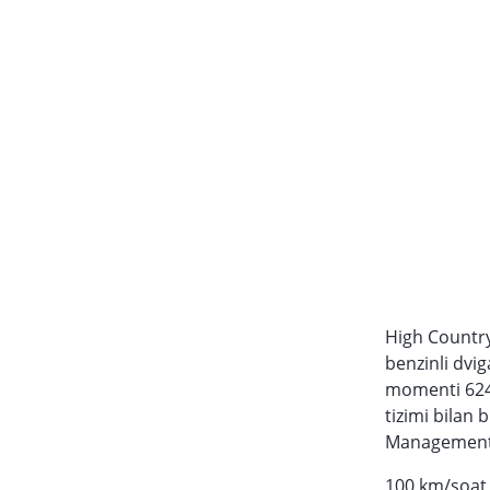
High Country
benzinli dvig
momenti 624 
tizimi bilan 
Management si
100 km/soat 