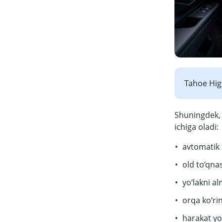
Tahoe Hig
Shuningdek, 
ichiga oladi:
avtomatik 
old to‘qna
yo‘lakni a
orqa ko‘rin
harakat yo‘