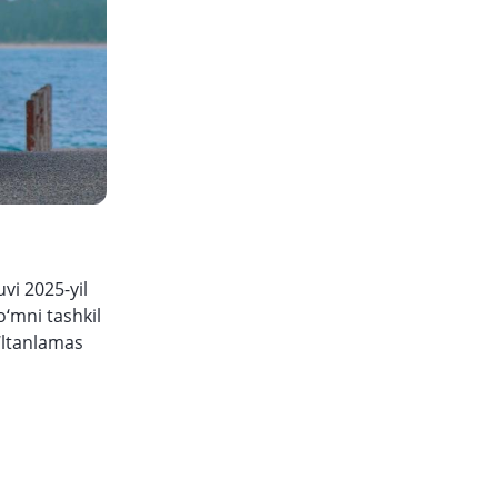
vi 2025-yil
‘mni tashkil
‘ltanlamas