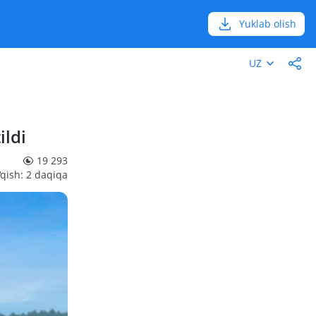
Yuklab olish
UZ
ildi
19 293
‘qish: 2 daqiqa