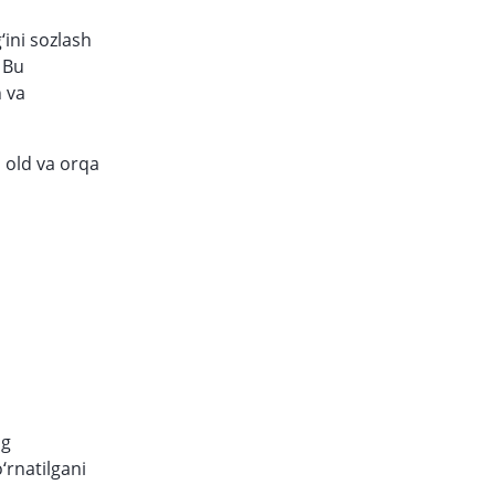
‘ini sozlash
 Bu
h va
 old va orqa
ng
‘rnatilgani