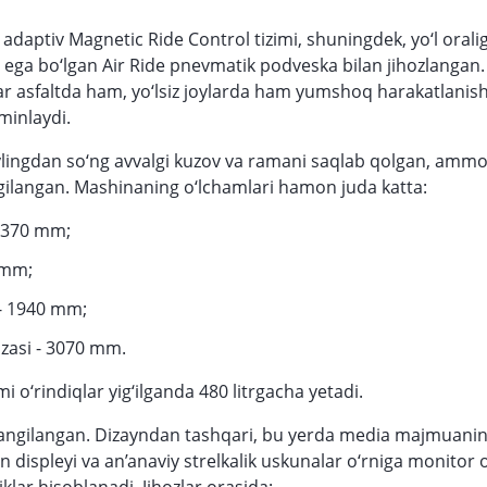
adaptiv Magnetic Ride Control tizimi, shuningdek, yo‘l oralig
 ega bo‘lgan Air Ride pnevmatik podveska bilan jihozlangan.
ar asfaltda ham, yo‘lsiz joylarda ham yumshoq harakatlanis
’minlaydi.
lingdan so‘ng avvalgi kuzov va ramani saqlab qolgan, ammo
gilangan. Mashinaning o‘lchamlari hamon juda katta:
 5370 mm;
 mm;
 - 1940 mm;
azasi - 3070 mm.
 o‘rindiqlar yig‘ilganda 480 litrgacha yetadi.
angilangan. Dizayndan tashqari, bu yerda media majmuani
n displeyi va an’anaviy strelkalik uskunalar o‘rniga monitor o