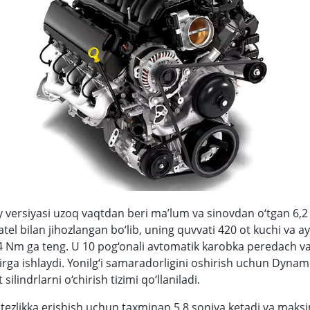
 versiyasi uzoq vaqtdan beri ma’lum va sinovdan o‘tgan 6,2 l
atel bilan jihozlangan bo‘lib, uning quvvati 420 ot kuchi va a
Nm ga teng. U 10 pog‘onali avtomatik karobka peredach va 
birga ishlaydi. Yonilg‘i samaradorligini oshirish uchun Dynam
lindrlarni o‘chirish tizimi qo‘llaniladi.
tezlikka erishish uchun taxminan 5,8 soniya ketadi va maks