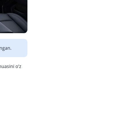
angan.
uasini o‘z