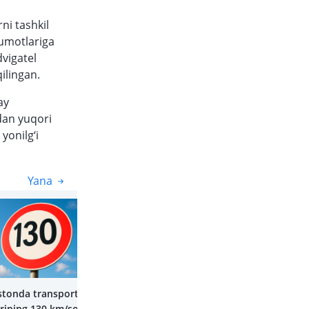
rni tashkil
lumotlariga
dvigatel
qilingan.
ay
dan yuqori
yonilg‘i
Yana
Yana
stonda transport
arining 130 km/soat