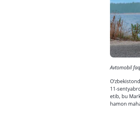
Avtomobil faq
O‘zbekistond
11-sentyabrd
etib, bu Mar
hamon mahal