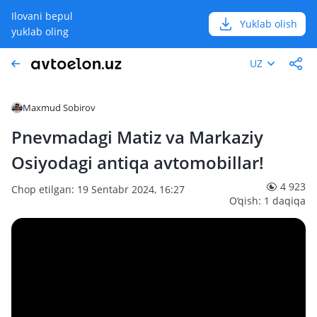
Ilovani bepul
Yuklab olish
yuklab oling
UZ
Maxmud Sobirov
Pnevmadagi Matiz va Markaziy
Osiyodagi antiqa avtomobillar!
4 923
Chop etilgan: 19 Sentabr 2024, 16:27
O‘qish: 1 daqiqa