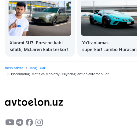
Xiaomi SU7: Porsche kabi
Yo’ltanlamas
sifatli, McLaren kabi tezkor!
superkar! Lambo Huracan
Sterrato avtomobiliga
birinchi o’zbekcha test-
Bosh sahifa
Yangiliklar
drayv
Pnevmadagi Matiz va Markaziy Osiyodagi antiqa avtomobillar!