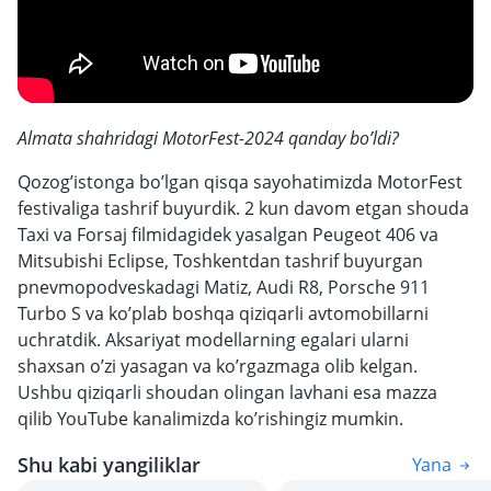
Almata shahridagi MotorFest-2024 qanday bo’ldi?
Qozog’istonga bo’lgan qisqa sayohatimizda MotorFest
festivaliga tashrif buyurdik. 2 kun davom etgan shouda
Taxi va Forsaj filmidagidek yasalgan Peugeot 406 va
Mitsubishi Eclipse, Toshkentdan tashrif buyurgan
pnevmopodveskadagi Matiz, Audi R8, Porsche 911
Turbo S va ko’plab boshqa qiziqarli avtomobillarni
uchratdik. Aksariyat modellarning egalari ularni
shaxsan o’zi yasagan va ko’rgazmaga olib kelgan.
Ushbu qiziqarli shoudan olingan lavhani esa mazza
qilib YouTube kanalimizda ko’rishingiz mumkin.
Shu kabi yangiliklar
Yana