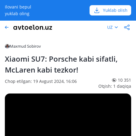
Ilovani bepul
Yuklab olish
yuklab oling
UZ
Maxmud Sobirov
Xiaomi SU7: Porsche kabi sifatli,
McLaren kabi tezkor!
10 351
Chop etilgan: 19 Avgust 2024, 16:06
O‘qish: 1 daqiqa