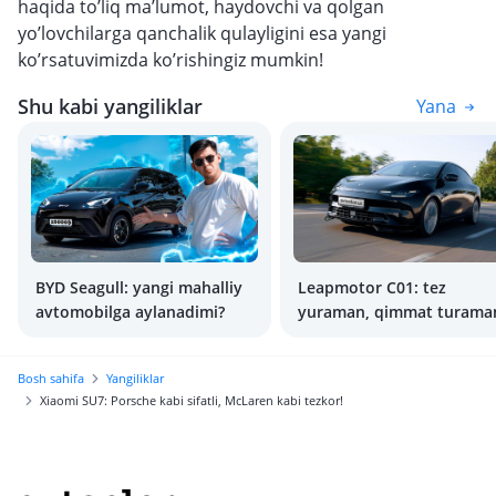
haqida to’liq ma’lumot, haydovchi va qolgan
yo’lovchilarga qanchalik qulayligini esa yangi
ko’rsatuvimizda ko’rishingiz mumkin!
Shu kabi yangiliklar
Yana
BYD Seagull: yangi mahalliy
Leapmotor C01: tez
avtomobilga aylanadimi?
yuraman, qimmat turama
Bosh sahifa
Yangiliklar
Xiaomi SU7: Porsche kabi sifatli, McLaren kabi tezkor!