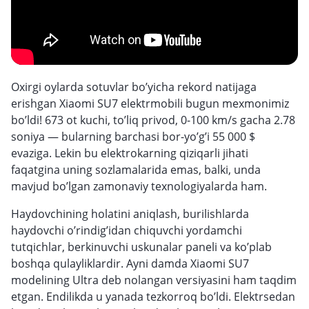
Oxirgi oylarda sotuvlar bo’yicha rekord natijaga
erishgan Xiaomi SU7 elektrmobili bugun mexmonimiz
bo’ldi! 673 ot kuchi, to’liq privod, 0-100 km/s gacha 2.78
soniya — bularning barchasi bor-yo’g’i 55 000 $
evaziga. Lekin bu elektrokarning qiziqarli jihati
faqatgina uning sozlamalarida emas, balki, unda
mavjud bo’lgan zamonaviy texnologiyalarda ham.
Haydovchining holatini aniqlash, burilishlarda
haydovchi o’rindig’idan chiquvchi yordamchi
tutqichlar, berkinuvchi uskunalar paneli va ko’plab
boshqa qulayliklardir. Ayni damda Xiaomi SU7
modelining Ultra deb nolangan versiyasini ham taqdim
etgan. Endilikda u yanada tezkorroq bo’ldi. Elektrsedan