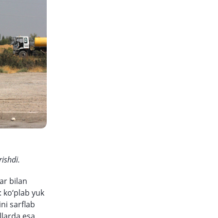
rishdi.
ar bilan
: ko‘plab yuk
ni sarflab
llarda esa