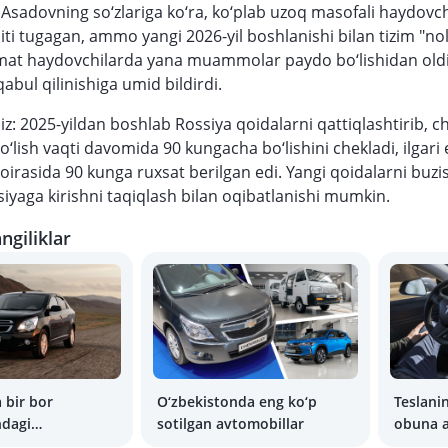
Asadovning so‘zlariga ko‘ra, ko‘plab uzoq masofali haydovch
miti tugagan, ammo yangi 2026-yil boshlanishi bilan tizim "no
omat haydovchilarda yana muammolar paydo bo‘lishidan old
qabul qilinishiga umid bildirdi.
iz: 2025-yildan boshlab Rossiya qoidalarni qattiqlashtirib, c
bo‘lish vaqti davomida 90 kungacha bo‘lishini chekladi, ilgari
oirasida 90 kunga ruxsat berilgan edi. Yangi qoidalarni buzi
siyaga kirishni taqiqlash bilan oqibatlanishi mumkin.
ngiliklar
 bir bor
O‘zbekistonda eng ko‘p
Teslanin
ndagi
sotilgan avtomobillar
obuna a
a aylandi
bo‘ladi