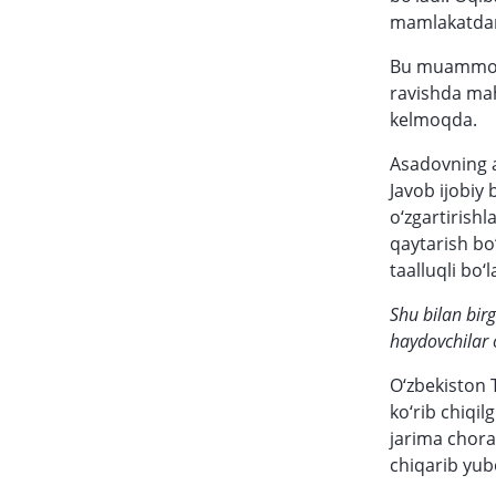
mamlakatdan 
Bu muammoni 
ravishda mah
kelmoqda.
Asadovning a
Javob ijobiy 
o‘zgartirishl
qaytarish bo
taalluqli bo‘l
Shu bilan birg
haydovchilar o
O‘zbekiston 
ko‘rib chiqi
jarima choral
chiqarib yub