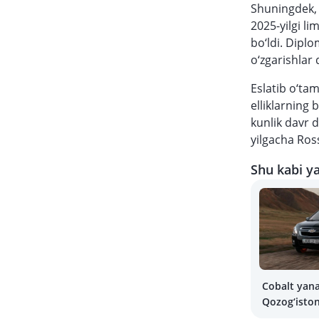
Shuningdek, 
2025-yilgi li
bo‘ldi. Dipl
o‘zgarishlar 
Eslatib o‘tam
elliklarning 
kunlik davr d
yilgacha Ros
Shu kabi ya
Cobalt yana
Qozog‘isto
bestsellerg