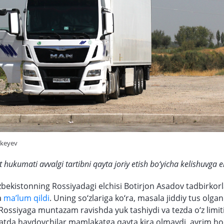
ikeyev
hukumati avvalgi tartibni qayta joriy etish bo‘yicha kelishuvga e
bekistonning Rossiyadagi elchisi Botirjon Asadov tadbirkorl
a
ma’lum qildi
. Uning so‘zlariga ko‘ra, masala jiddiy tus olgan
Rossiyaga muntazam ravishda yuk tashiydi va tezda o‘z limiti
batda haydovchilar mamlakatga qayta kira olmaydi, ayrim ho