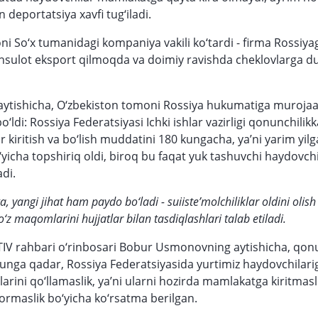
deportatsiya xavfi tug‘iladi.
So‘x tumanidagi kompaniya vakili ko‘tardi - firma Rossiyag
sulot eksport qilmoqda va doimiy ravishda cheklovlarga d
ytishicha, O‘zbekiston tomoni Rossiya hukumatiga murojaat
bo‘ldi: Rossiya Federatsiyasi Ichki ishlar vazirligi qonunchilik
ar kiritish va bo‘lish muddatini 180 kungacha, ya’ni yarim yil
‘yicha topshiriq oldi, biroq bu faqat yuk tashuvchi haydovch
adi.
a, yangi jihat ham paydo bo‘ladi - suiiste’molchiliklar oldini oli
‘z maqomlarini hujjatlar bilan tasdiqlashlari talab etiladi.
TIV rahbari o‘rinbosari Bobur Usmonovning aytishicha, qon
lgunga qadar, Rossiya Federatsiyasida yurtimiz haydovchilari
arini qo‘llamaslik, ya’ni ularni hozirda mamlakatga kiritmasl
ormaslik bo‘yicha ko‘rsatma berilgan.