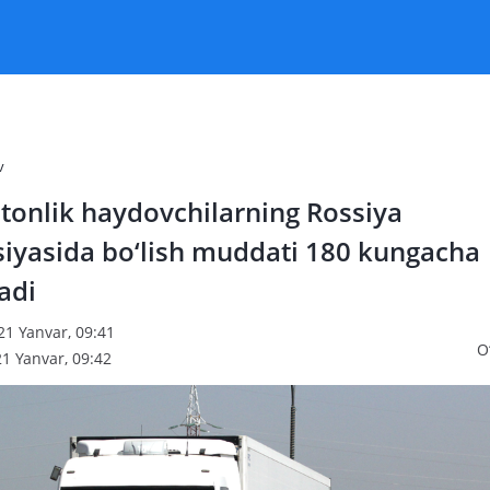
v
tonlik haydovchilarning Rossiya
siyasida bo‘lish muddati 180 kungacha
ladi
21 Yanvar, 09:41
O
1 Yanvar, 09:42