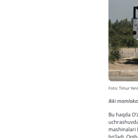
Foto: Timur Yen
Ikki mamlakat 
Bu haqda O‘z
uchrashuvd
mashinalari 
bo‘ladi. Oqi