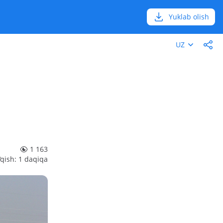
Yuklab olish
UZ
1 163
‘qish: 1 daqiqa