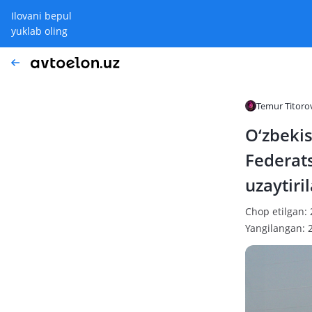
Ilovani bepul
yuklab oling
Temur Titoro
O‘zbekis
Federat
uzaytiri
Chop etilgan: 
Yangilangan: 2