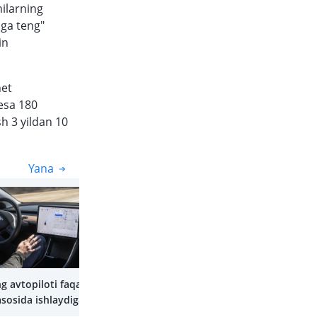
ilarning
lga teng"
in
het
 esa 180
sh 3 yildan 10
Yana
Yana
g avtopiloti faqat
sosida ishlaydigan