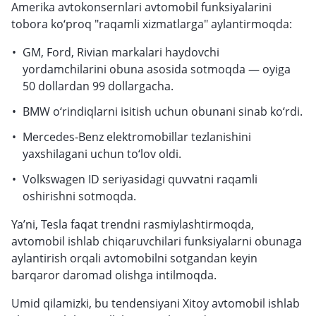
Amerika avtokonsernlari avtomobil funksiyalarini
tobora ko‘proq "raqamli xizmatlarga" aylantirmoqda:
GM, Ford, Rivian markalari haydovchi
yordamchilarini obuna asosida sotmoqda — oyiga
50 dollardan 99 dollargacha.
BMW o‘rindiqlarni isitish uchun obunani sinab ko‘rdi.
Mercedes-Benz elektromobillar tezlanishini
yaxshilagani uchun to‘lov oldi.
Volkswagen ID seriyasidagi quvvatni raqamli
oshirishni sotmoqda.
Ya’ni, Tesla faqat trendni rasmiylashtirmoqda,
avtomobil ishlab chiqaruvchilari funksiyalarni obunaga
aylantirish orqali avtomobilni sotgandan keyin
barqaror daromad olishga intilmoqda.
Umid qilamizki, bu tendensiyani Xitoy avtomobil ishlab