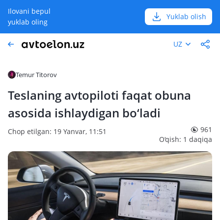
Ilovani bepul
Yuklab olish
yuklab oling
UZ
Temur Titorov
Teslaning avtopiloti faqat obuna
asosida ishlaydigan bo‘ladi
961
Chop etilgan: 19 Yanvar, 11:51
O‘qish: 1 daqiqa