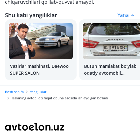
chiqaruvchilari qo‘llab-quvvatlamaydi.
Shu kabi yangiliklar
Yana
Vazirlar mashinasi. Daewoo
Butun mamlakat bo‘ylab
SUPER SALON
odatiy avtomobil
raqamlarini yana berish
boshlandi
Bosh sahifa
Yangiliklar
Teslaning avtopiloti faqat obuna asosida ishlaydigan bo‘ladi