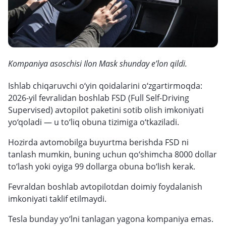
Kompaniya asoschisi Ilon Mask shunday e’lon qildi.
Ishlab chiqaruvchi o‘yin qoidalarini o‘zgartirmoqda:
2026-yil fevralidan boshlab FSD (Full Self-Driving
Supervised) avtopilot paketini sotib olish imkoniyati
yo‘qoladi — u to‘liq obuna tizimiga o‘tkaziladi.
Hozirda avtomobilga buyurtma berishda FSD ni
tanlash mumkin, buning uchun qo‘shimcha 8000 dollar
to‘lash yoki oyiga 99 dollarga obuna bo‘lish kerak.
Fevraldan boshlab avtopilotdan doimiy foydalanish
imkoniyati taklif etilmaydi.
Tesla bunday yo‘lni tanlagan yagona kompaniya emas.