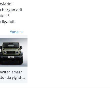
vlarini
 bergan edi.
teli 3
rilgandi.
Yana
Yana
yo‘ltanlamasni
stonda yig‘ish
shi mumkin