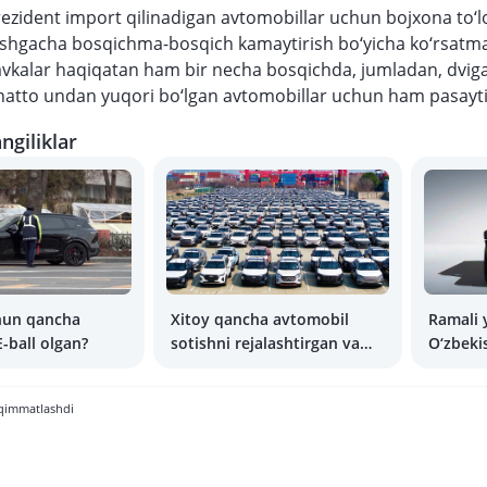
rezident import qilinadigan avtomobillar uchun bojxona to‘lo
ishgacha bosqichma-bosqich kamaytirish bo‘yicha ko‘rsatma
vkalar haqiqatan ham bir necha bosqichda, jumladan, dviga
 hatto undan yuqori bo‘lgan avtomobillar uchun ham pasayti
ngiliklar
chun qancha
Xitoy qancha avtomobil
Ramali 
-ball olgan?
sotishni rejalashtirgan va
O‘zbeki
oxir-oqibat qancha sotgan?
boshla
h qimmatlashdi