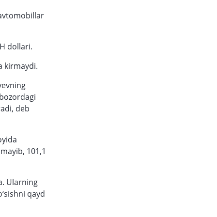
 avtomobillar
 dollari.
a kirmaydi.
oyevning
i bozordagi
radi, deb
oyida
amayib, 101,1
a. Ularning
o‘sishni qayd