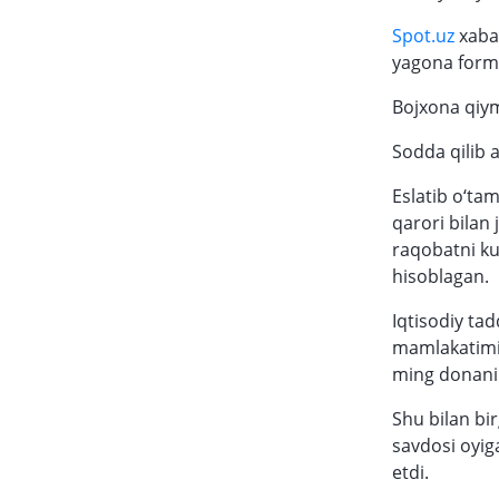
Spot.uz
xabar
yagona formu
Bojxona qiym
Sodda qilib a
Eslatib o‘tam
qarori bilan 
raqobatni ku
hisoblagan.
Iqtisodiy ta
mamlakatimiz
ming donani 
Shu bilan bi
savdosi oyiga
etdi.