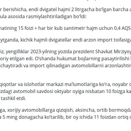
 berishicha, endi dvigatel hajmi 2 litrgacha bo‘lgan barcha
la asosida rasmiylashtiriladigan bo‘ldi:
atining 15 foizi + har bir kub santimetr hajm uchun 0,4 AQSH
ytganda, kichik hajmli dvigatellar endi arzon import toifasig
iz, yengilliklar 2023-yilning yozida prezident Shavkat Mirziy
joriy etilgan edi. O‘shanda hukumat bojlarning pasaytirilish
chaytiradi va import qilinadigan avtomobillarni arzonlashti
dqiqotlar va islohotlar markazi ma’lumotlariga ko‘ra, noyabr 
dagi avtomobil savdosi oktyabr oyiga nisbatan 10 foizga k
tashkil etdi.
rga, xorijiy avtomobillarga qiziqish, aksincha, ortib bormoqd
 5 ming donagacha ko‘tarilib, bir oy ichida 11 foizdan ortiq 