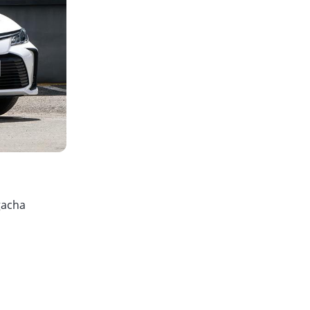
igacha