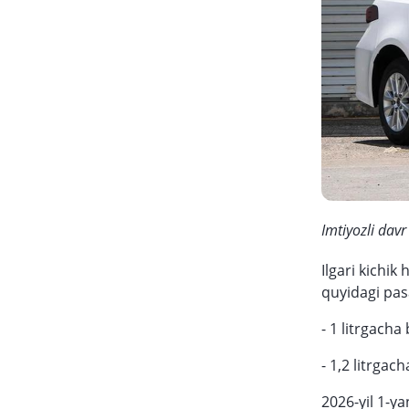
Imtiyozli dav
Ilgari kichik 
quyidagi pasa
- 1 litrgacha
- 1,2 litrgac
2026-yil 1-y