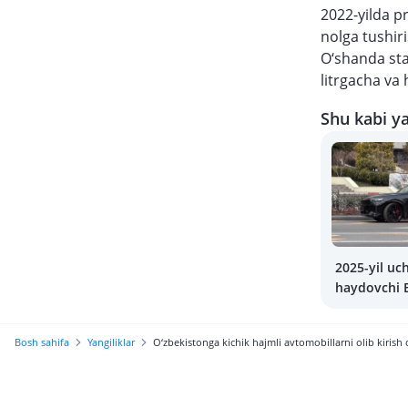
2022-yilda p
nolga tushir
O‘shanda sta
litrgacha va
Shu kabi ya
2025-yil u
haydovchi E
Bosh sahifa
Yangiliklar
O‘zbekistonga kichik hajmli avtomobillarni olib kiris