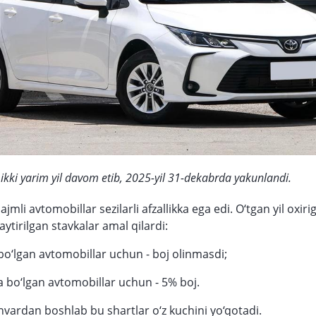
r ikki yarim yil davom etib, 2025-yil 31-dekabrda yakunlandi.
hajmli avtomobillar sezilarli afzallikka ega edi. O‘tgan yil oxir
ytirilgan stavkalar amal qilardi:
 bo‘lgan avtomobillar uchun - boj olinmasdi;
ha bo‘lgan avtomobillar uchun - 5% boj.
anvardan boshlab bu shartlar o‘z kuchini yo‘qotadi.