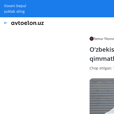
Ilovani bepul
yuklab oling
Temur Titoro
O‘zbekis
qimmatl
Chop etilgan: 