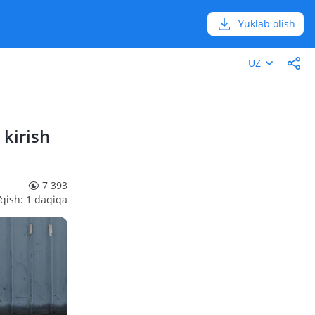
Yuklab olish
UZ
 kirish
7 393
‘qish: 1 daqiqa