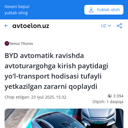
Ilovani bepul
Yuklab olish
yuklab oling
UZ
Temur Titorov
BYD avtomatik ravishda
avtoturargohga kirish paytidagi
yo‘l-transport hodisasi tufayli
yetkazilgan zararni qoplaydi
3 094
Chop etilgan: 23 Iyul 2025, 15:32
O‘qish: 1 daqiqa