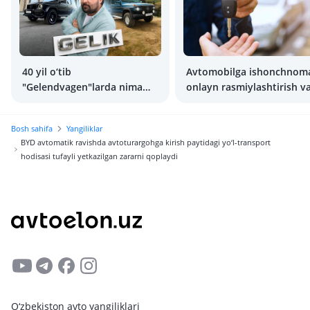
40 yil o‘tib
Avtomobilga ishonchnom
"Gelendvagen"larda nima
onlayn rasmiylashtirish v
o‘zgardi va nima o‘zgarmadi
narxlari
Bosh sahifa
Yangiliklar
BYD avtomatik ravishda avtoturargohga kirish paytidagi yo‘l-transport
hodisasi tufayli yetkazilgan zararni qoplaydi
O‘zbekiston avto yangiliklari