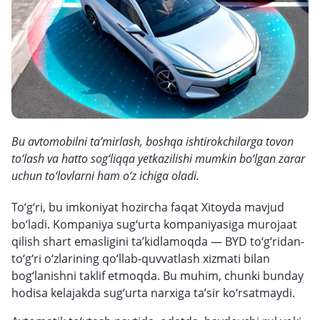
Bu avtomobilni ta’mirlash, boshqa ishtirokchilarga tovon
to‘lash va hatto sog‘liqqa yetkazilishi mumkin bo‘lgan zarar
uchun to‘lovlarni ham o‘z ichiga oladi.
To‘g‘ri, bu imkoniyat hozircha faqat Xitoyda mavjud
bo‘ladi. Kompaniya sug‘urta kompaniyasiga murojaat
qilish shart emasligini ta’kidlamoqda — BYD to‘g‘ridan-
to‘g‘ri o‘zlarining qo‘llab-quvvatlash xizmati bilan
bog‘lanishni taklif etmoqda. Bu muhim, chunki bunday
hodisa kelajakda sug‘urta narxiga ta’sir ko‘rsatmaydi.