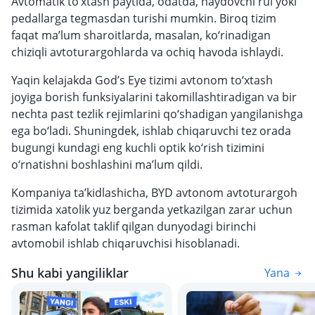
Avtomatik to‘xtash paytida, odatda, haydovchi rul yoki
pedallarga tegmasdan turishi mumkin. Biroq tizim
faqat ma’lum sharoitlarda, masalan, ko‘rinadigan
chiziqli avtoturargohlarda va ochiq havoda ishlaydi.
Yaqin kelajakda God’s Eye tizimi avtonom to‘xtash
joyiga borish funksiyalarini takomillashtiradigan va bir
nechta past tezlik rejimlarini qo‘shadigan yangilanishga
ega bo‘ladi. Shuningdek, ishlab chiqaruvchi tez orada
bugungi kundagi eng kuchli optik ko‘rish tizimini
o‘rnatishni boshlashini ma’lum qildi.
Kompaniya ta’kidlashicha, BYD avtonom avtoturargoh
tizimida xatolik yuz berganda yetkazilgan zarar uchun
rasman kafolat taklif qilgan dunyodagi birinchi
avtomobil ishlab chiqaruvchisi hisoblanadi.
Shu kabi yangiliklar
Yana