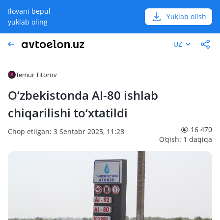
Ilovani bepul
Yuklab olish
yuklab oling
UZ
Temur Titorov
O‘zbekistonda AI-80 ishlab
chiqarilishi to‘xtatildi
16 470
Chop etilgan: 3 Sentabr 2025, 11:28
O‘qish: 1 daqiqa