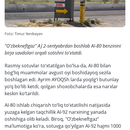
Foto: Timur Yenikeyev
"O‘zbekneftgaz" AJ 2-sentyabrdan boshlab AI-80 benzinini
birja savdolari orqali sotishni to‘xtatdi.
Rasmiy sotuvlar to‘xtatilgan bo‘lsa-da, AI-80 bilan
bog‘liq muammolar avgust oyi boshidayoq sezila
boshlagan edi. Ayrim AYOQSh larda yoqilg‘i butunlay
yo‘q bo‘lib ketdi, qolgan shoxobchalarda esa narxlar
keskin ko‘tarildi.
AI-80 ishlab chiqarish to‘liq to‘xtatilishi natijasida
yuzaga kelgan taqchillik AI-92 narxining yanada
oshishiga olib keladi. Biroq, "O‘zbekneftgaz"
ma’lumotiga ko‘ra, sotuvga qo‘yilgan AI-92 hajmi 1000