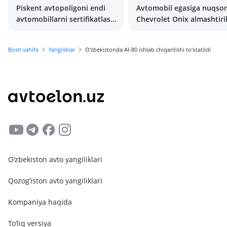
Piskent avtopoligoni endi
Avtomobil egasiga nuqson
avtomobillarni sertifikatlash
Chevrolet Onix almashtiri
bilan shug‘ullanmaydi
Bosh sahifa
Yangiliklar
O‘zbekistonda AI-80 ishlab chiqarilishi to‘xtatildi
O‘zbekiston avto yangiliklari
Qozog‘iston avto yangiliklari
Kompaniya haqida
To‘liq versiya