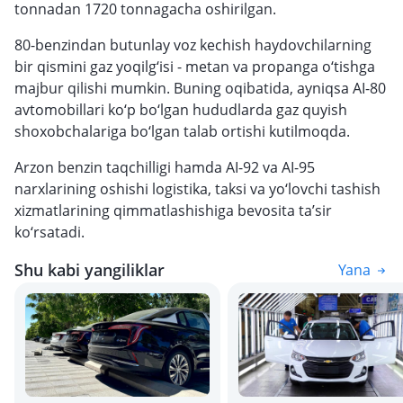
tonnadan 1720 tonnagacha oshirilgan.
80-benzindan butunlay voz kechish haydovchilarning
bir qismini gaz yoqilg‘isi - metan va propanga o‘tishga
majbur qilishi mumkin. Buning oqibatida, ayniqsa AI-80
avtomobillari ko‘p bo‘lgan hududlarda gaz quyish
shoxobchalariga bo‘lgan talab ortishi kutilmoqda.
Arzon benzin taqchilligi hamda AI-92 va AI-95
narxlarining oshishi logistika, taksi va yo‘lovchi tashish
xizmatlarining qimmatlashishiga bevosita ta’sir
ko‘rsatadi.
Shu kabi yangiliklar
Yana