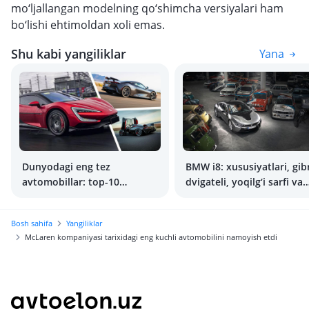
mo‘ljallangan modelning qo‘shimcha versiyalari ham
bo‘lishi ehtimoldan xoli emas.
Shu kabi yangiliklar
Yana
Dunyodagi eng tez
BMW i8: xususiyatlari, gib
avtomobillar: top-10
dvigateli, yoqilg‘i sarfi va
giperkar
imkoniyatlari
Bosh sahifa
Yangiliklar
McLaren kompaniyasi tarixidagi eng kuchli avtomobilini namoyish etdi