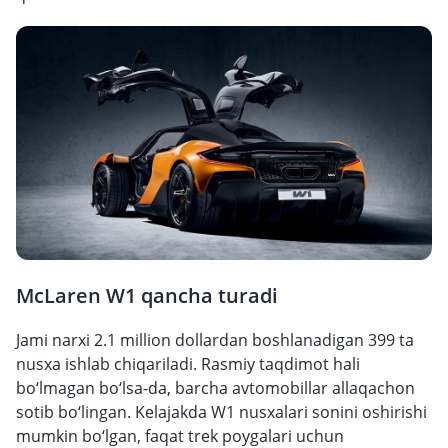
McLaren W1 qancha turadi
Jami narxi 2.1 million dollardan boshlanadigan 399 ta
nusxa ishlab chiqariladi. Rasmiy taqdimot hali
bo‘lmagan bo‘lsa-da, barcha avtomobillar allaqachon
sotib bo‘lingan. Kelajakda W1 nusxalari sonini oshirishi
mumkin bo‘lgan, faqat trek poygalari uchun