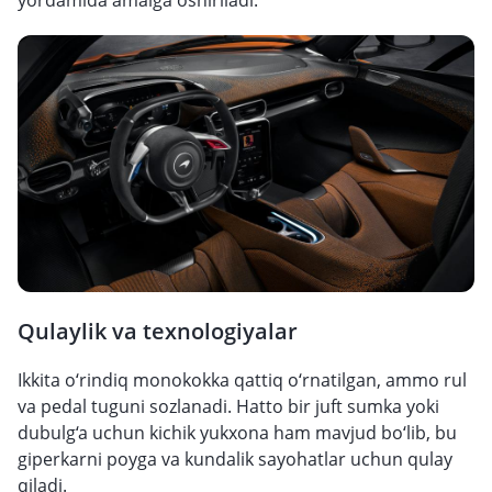
yordamida amalga oshiriladi.
Qulaylik va texnologiyalar
Ikkita o‘rindiq monokokka qattiq o‘rnatilgan, ammo rul
va pedal tuguni sozlanadi. Hatto bir juft sumka yoki
dubulg‘a uchun kichik yukxona ham mavjud bo‘lib, bu
giperkarni poyga va kundalik sayohatlar uchun qulay
qiladi.