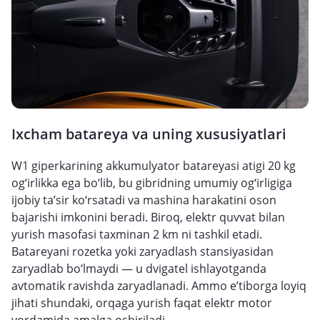
Ixcham batareya va uning xususiyatlari
W1 giperkarining akkumulyator batareyasi atigi 20 kg
og‘irlikka ega bo‘lib, bu gibridning umumiy og‘irligiga
ijobiy ta’sir ko‘rsatadi va mashina harakatini oson
bajarishi imkonini beradi. Biroq, elektr quvvat bilan
yurish masofasi taxminan 2 km ni tashkil etadi.
Batareyani rozetka yoki zaryadlash stansiyasidan
zaryadlab bo‘lmaydi — u dvigatel ishlayotganda
avtomatik ravishda zaryadlanadi. Ammo e’tiborga loyiq
jihati shundaki, orqaga yurish faqat elektr motor