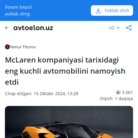
Ilovani bepul
Yuklab olish
yuklab oling
UZ
Temur Titorov
McLaren kompaniyasi tarixidagi
eng kuchli avtomobilini namoyish
etdi
3 661
Chop etilgan: 15 Oktabr 2024, 13:28
O‘qish: 1 daqiqa