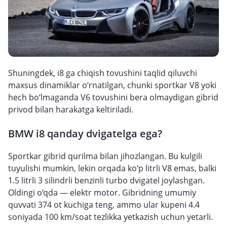
Shuningdek, i8 ga chiqish tovushini taqlid qiluvchi
maxsus dinamiklar o‘rnatilgan, chunki sportkar V8 yoki
hech bo‘lmaganda V6 tovushini bera olmaydigan gibrid
privod bilan harakatga keltiriladi.
BMW i8 qanday dvigatelga ega?
Sportkar gibrid qurilma bilan jihozlangan. Bu kulgili
tuyulishi mumkin, lekin orqada ko‘p litrli V8 emas, balki
1.5 litrli 3 silindrli benzinli turbo dvigatel joylashgan.
Oldingi o‘qda — elektr motor. Gibridning umumiy
quvvati 374 ot kuchiga teng, ammo ular kupeni 4.4
soniyada 100 km/soat tezlikka yetkazish uchun yetarli.