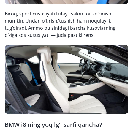
Biroq, sport xususiyati tufayli salon tor ko‘rinishi
mumkin. Undan o’tirish/tushish ham noqulaylik
tug‘diradi. Ammo bu sinfdagi barcha kuzovlarning
o‘ziga xos xususiyati — juda past klirens!
BMW i8 ning yoqilg‘i sarfi qancha?