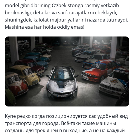
model gibridlarining O‘zbekistonga rasmiy yetkazib
berilmasligi, detallar va sarf-xarajatlarni cheklaydi,
shuningdek, kafolat majburiyatlarini nazarda tutmaydi.
Mashina esa har holda oddiy emas!
Купе редко когда позиционируется как удобный вид
транспорта для города. Всё-таки такие машины
созданы для трек-дней в выходные, а не на каждый