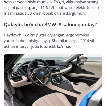
ham zaryadlanishi mumkin. To‘g‘ri, akkumulyatorning
sig‘imi pastroq, atigi 11.6 kVt⋅soat va sof elektr tortish
mashinasida 50 km ni bosib o‘tishi dargumon.
Qulaylik bo‘yicha BMW i8 saloni qanday?
Haydovchilik o‘rni puxta o‘ylangan, ergonomikasi
yuqori baholanishga loyiq. Shu bilan birga, 2014-yil
uchun interyer juda futuristik ko‘rinadi!