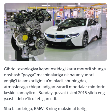
Gibrid texnologiya kapot ostidagi katta motorli shunga
o‘xshash "poyga" mashinalariga nisbatan yuqori
yoqilg‘i tejamkorligini ta’minladi, shuningdek,
atmosferaga chiqariladigan zararli moddalar miqdorini
keskin kamaytirdi. Bunday quvvat tizimi 2015-yilda eng
yaxshi deb e’tirof etilgan edi.
Shu bilan birga, BMW i8 ning maksimal tezligi