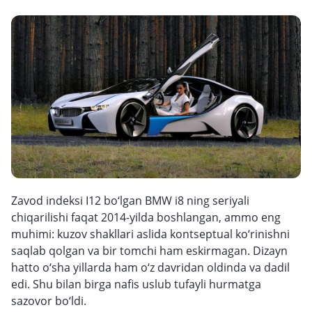
Zavod indeksi I12 bo‘lgan BMW i8 ning seriyali
chiqarilishi faqat 2014-yilda boshlangan, ammo eng
muhimi: kuzov shakllari aslida kontseptual ko‘rinishni
saqlab qolgan va bir tomchi ham eskirmagan. Dizayn
hatto o‘sha yillarda ham o‘z davridan oldinda va dadil
edi. Shu bilan birga nafis uslub tufayli hurmatga
sazovor bo‘ldi.