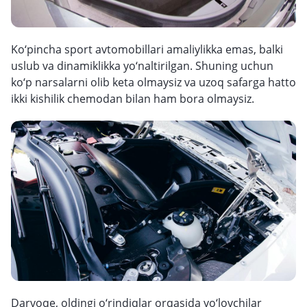
Ko‘pincha sport avtomobillari amaliylikka emas, balki
uslub va dinamiklikka yo‘naltirilgan. Shuning uchun
ko‘p narsalarni olib keta olmaysiz va uzoq safarga hatto
ikki kishilik chemodan bilan ham bora olmaysiz.
Darvoqe, oldingi o‘rindiqlar orqasida yo‘lovchilar