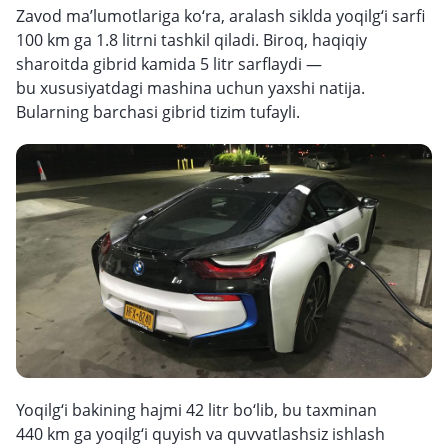
Zavod ma’lumotlariga ko‘ra, aralash siklda yoqilg‘i sarfi
100 km ga 1.8 litrni tashkil qiladi. Biroq, haqiqiy
sharoitda gibrid kamida 5 litr sarflaydi —
bu xususiyatdagi mashina uchun yaxshi natija.
Bularning barchasi gibrid tizim tufayli.
Yoqilg‘i bakining hajmi 42 litr bo‘lib, bu taxminan
440 km ga yoqilg‘i quyish va quvvatlashsiz ishlash