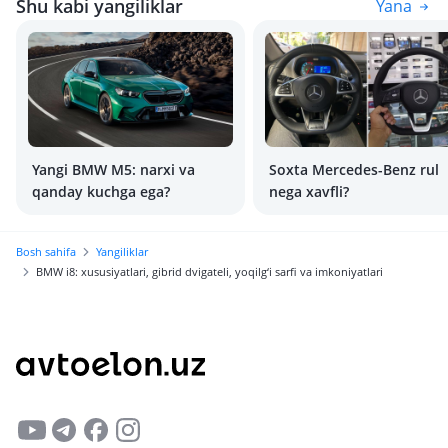
Shu kabi yangiliklar
Yana
Yangi BMW M5: narxi va
Soxta Mercedes-Benz rul
qanday kuchga ega?
nega xavfli?
Bosh sahifa
Yangiliklar
BMW i8: xususiyatlari, gibrid dvigateli, yoqilg‘i sarfi va imkoniyatlari