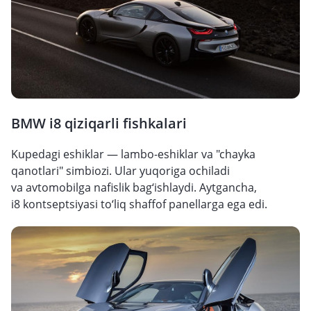
BMW i8 qiziqarli fishkalari
Kupedagi eshiklar — lambo-eshiklar va "chayka
qanotlari" simbiozi. Ular yuqoriga ochiladi
va avtomobilga nafislik bag‘ishlaydi. Aytgancha,
i8 kontseptsiyasi to‘liq shaffof panellarga ega edi.