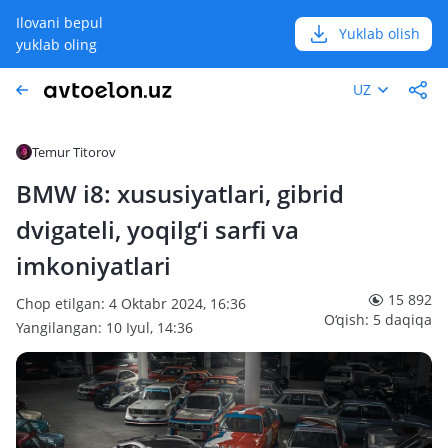
Ilovani bepul
Yuklab olish
yuklab oling
UZ
Temur Titorov
BMW i8: xususiyatlari, gibrid
dvigateli, yoqilg‘i sarfi va
imkoniyatlari
15 892
Chop etilgan: 4 Oktabr 2024, 16:36
O‘qish: 5 daqiqa
Yangilangan: 10 Iyul, 14:36