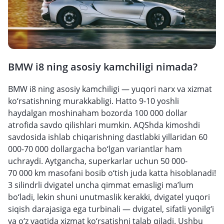
BMW i8 ning asosiy kamchiligi nimada?
BMW i8 ning asosiy kamchiligi — yuqori narx va xizmat
ko‘rsatishning murakkabligi. Hatto 9-10 yoshli
haydalgan moshinaham bozorda 100 000 dollar
atrofida savdo qilishlari mumkin. AQShda kimoshdi
savdosida ishlab chiqarishning dastlabki yillaridan 60
000-70 000 dollargacha bo‘lgan variantlar ham
uchraydi. Aytgancha, superkarlar uchun 50 000-
70 000 km masofani bosib o‘tish juda katta hisoblanadi!
3 silindrli dvigatel uncha qimmat emasligi ma’lum
bo‘ladi, lekin shuni unutmaslik kerakki, dvigatel yuqori
siqish darajasiga ega turbinali — dvigatel, sifatli yonilg‘i
va o‘z vaqtida xizmat ko‘rsatishni talab qiladi. Ushbu