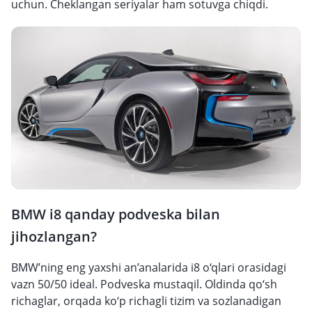
uchun. Cheklangan seriyalar ham sotuvga chiqdi.
BMW i8 qanday podveska bilan
jihozlangan?
BMW’ning eng yaxshi an’analarida i8 o‘qlari orasidagi
vazn 50/50 ideal. Podveska mustaqil. Oldinda qo‘sh
richaglar, orqada ko‘p richagli tizim va sozlanadigan