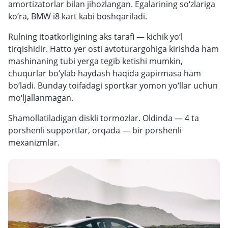
amortizatorlar bilan jihozlangan. Egalarining so‘zlariga
ko‘ra, BMW i8 kart kabi boshqariladi.
Rulning itoatkorligining aks tarafi — kichik yo‘l
tirqishidir. Hatto yer osti avtoturargohiga kirishda ham
mashinaning tubi yerga tegib ketishi mumkin,
chuqurlar bo‘ylab haydash haqida gapirmasa ham
bo‘ladi. Bunday toifadagi sportkar yomon yo‘llar uchun
mo‘ljallanmagan.
Shamollatiladigan diskli tormozlar. Oldinda — 4 ta
porshenli supportlar, orqada — bir porshenli
mexanizmlar.