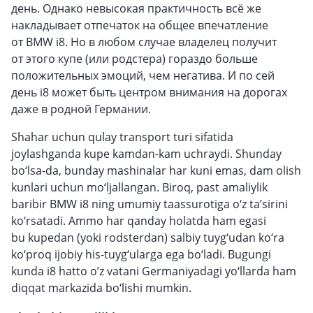
день. Однако невысокая практичность всё же
накладывает отпечаток на общее впечатление
от BMW i8. Но в любом случае владелец получит
от этого купе (или родстера) гораздо больше
положительных эмоций, чем негатива. И по сей
день i8 может быть центром внимания на дорогах
даже в родной Германии.
Shahar uchun qulay transport turi sifatida
joylashganda kupe kamdan-kam uchraydi. Shunday
bo‘lsa-da, bunday mashinalar har kuni emas, dam olish
kunlari uchun mo‘ljallangan. Biroq, past amaliylik
baribir BMW i8 ning umumiy taassurotiga o‘z ta’sirini
ko‘rsatadi. Ammo har qanday holatda ham egasi
bu kupedan (yoki rodsterdan) salbiy tuyg‘udan ko‘ra
ko‘proq ijobiy his-tuyg‘ularga ega bo‘ladi. Bugungi
kunda i8 hatto o’z vatani Germaniyadagi yo‘llarda ham
diqqat markazida bo‘lishi mumkin.