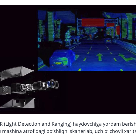
R (Light Detection and Ranging) haydovchiga yordam berish 
 u mashina atrofidagi bo‘shliqni skanerlab, uch o‘lchovli xarit