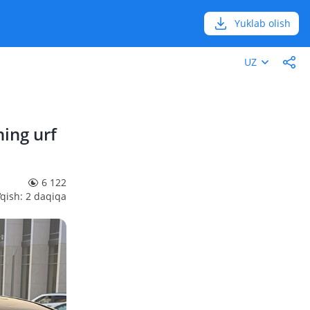
Yuklab olish
UZ
ning urf
6 122
‘qish: 2 daqiqa