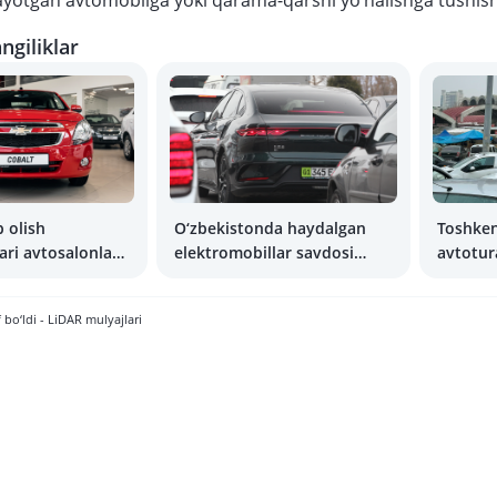
yotgan avtomobilga yoki qarama-qarshi yo‘nalishga tushis
ngiliklar
b olish
O‘zbekistonda haydalgan
Toshken
ri avtosalonlar
elektromobillar savdosi
avtotu
ylashtirilishi
karrasiga oshdi
bo‘lish
 bo‘ldi - LiDAR mulyajlari