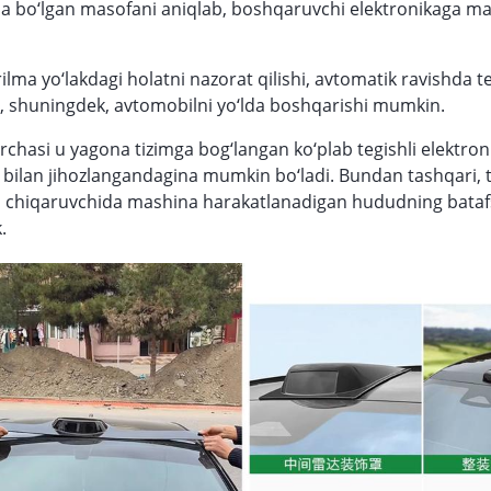
ha bo‘lgan masofani aniqlab, boshqaruvchi elektronikaga m
ilma yo‘lakdagi holatni nazorat qilishi, avtomatik ravishda te
i, shuningdek, avtomobilni yo‘lda boshqarishi mumkin.
rchasi u yagona tizimga bog‘langan ko‘plab tegishli elektron
r bilan jihozlangandagina mumkin bo‘ladi. Bundan tashqari, to
 chiqaruvchida mashina harakatlanadigan hududning batafsi
.