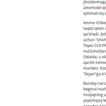
jihozlanmaga
avtomobil qi
qimmatroq so
Ammo O‘zbeki
taqlid qilis
qo‘shadi. Xoh
uchun "shish
Teyes CC4 PR
ma’lumotlarn
Odatda, u ol
qarshi tomoni
mumkin. Vizu
"lisyan"ga o‘
Bunday narsa
begona hush
mulyajning u
yopishqoq len