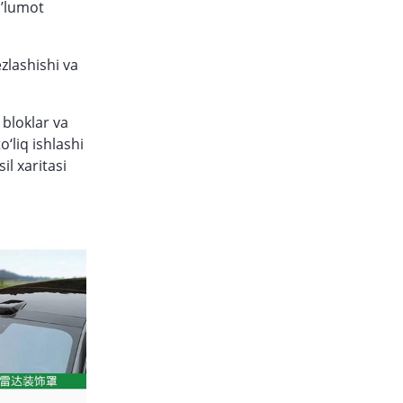
a’lumot
zlashishi va
 bloklar va
‘liq ishlashi
l xaritasi