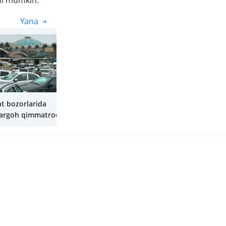
hi mumkin.
Yana
Yana
t bozorlarida
rargoh qimmatroq
i mumkin