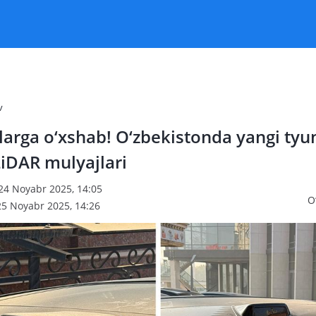
v
larga o‘xshab! O‘zbekistonda yangi tyu
 LiDAR mulyajlari
 24 Noyabr 2025, 14:05
O
25 Noyabr 2025, 14:26