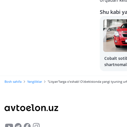
orqadan kela
Shu kabi ya
Cobalt soti
shartnomala
orqali rasmi
boshlandi
Bosh sahifa
Yangiliklar
"Lisyan"larga o‘xshab! O‘zbekistonda yangi tyuning urf