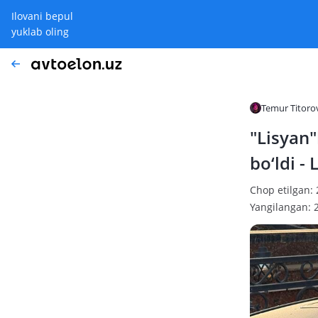
Ilovani bepul
yuklab oling
Temur Titoro
"Lisyan"
bo‘ldi -
Chop etilgan:
Yangilangan: 