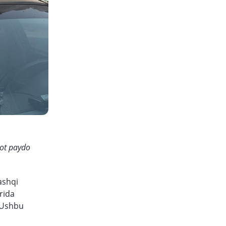
lot paydo
ashqi
arida
. Ushbu