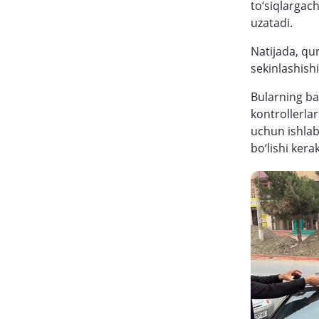
to‘siqlargac
uzatadi.
Natijada, qur
sekinlashish
Bularning ba
kontrollerla
uchun ishlab
bo‘lishi kerak