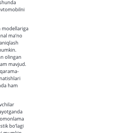
 shunda
avtomobilni
 modellariga
ional ma’no
 aniqlash
 mumkin.
an olingan
 ham mavjud.
g qarama-
natishlari
randa ham
vchilar
nayotganda
i tomonlama
tik bo‘lagi