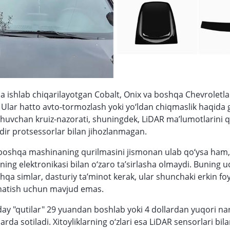
a ishlab chiqarilayotgan Cobalt, Onix va boshqa Chevrolet
q. Ular hatto avto-tormozlash yoki yo‘ldan chiqmaslik haqida
uvchan kruiz-nazorati, shuningdek, LiDAR ma’lumotlarini 
dir protsessorlar bilan jihozlanmagan.
boshqa mashinaning qurilmasini jismonan ulab qo‘ysa ham,
ning elektronikasi bilan o‘zaro ta’sirlasha olmaydi. Buning 
qa simlar, dasturiy ta’minot kerak, ular shunchaki erkin fo
rnatish uchun mavjud emas.
ay "qutilar" 29 yuandan boshlab yoki 4 dollardan yuqori na
rda sotiladi. Xitoyliklarning o‘zlari esa LiDAR sensorlari bil