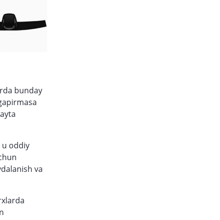
larda bunday
 gapirmasa
qayta
 u oddiy
uchun
ydalanish va
rxlarda
an