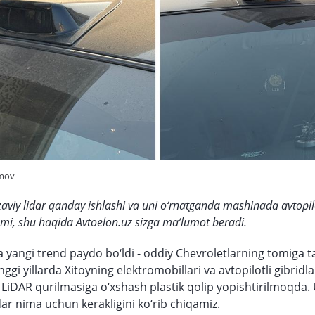
imov
aviy lidar qanday ishlashi va uni o‘rnatganda mashinada avtopi
qmi, shu haqida Avtoelon.uz sizga ma’lumot beradi.
 yangi trend paydo bo‘ldi - oddiy Chevroletlarning tomiga t
‘nggi yillarda Xitoyning elektromobillari va avtopilotli gibridl
LiDAR qurilmasiga o‘xshash plastik qolip yopishtirilmoqda
ar nima uchun kerakligini ko‘rib chiqamiz.