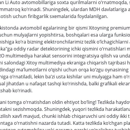
n Li Auto avtomobillariga soxta qurilmalarni o‘rnatmoqda,
mmatroq ko‘rinadi. Shuningdek, ulardan MDH davlatlariga 
tish uchun firibgarlik sxemalarida foydalanilgan.
stonda avtomobil egalarining bir qismi Xitoyning premium
h uchun mulyajlarni yopishtirsa, boshqalari esa ularga funks
ishiga ko‘ra bizning elektronchilarimiz tezlik o‘lchagichlarni
ka"ga oddiy radar detektorining ichki qismini o‘rnatishlari
O multimediya harakat sensorini integratsiya qilish va und
i salondagi Xitoy multimediya ekraniga chiqarish tajribasi
dindagi ma’lumotlarni o‘qishi uchun orqa ko‘zgu oynasinin
ga o‘rnatiladi, lekin ba’zi usta kishilar uni mulyajga ham o‘r
al jihatdan u nafaqat tashqi ko‘rinishda, balki grafikali ek
xshab ko‘rinadi.
ni tomga o‘rnatishdan oldin ehtiyot bo‘ling! Tezlikda haydo
takni sezishmoqda. Shuningdek, yuqori tezlikda harakatla
zilish xavfi mavjud, chunki ishlab chiqaruvchi uni oddiy ikk
taga o‘rnatishni nazarda tutadi. Katta tezlikda ko‘chgan plas