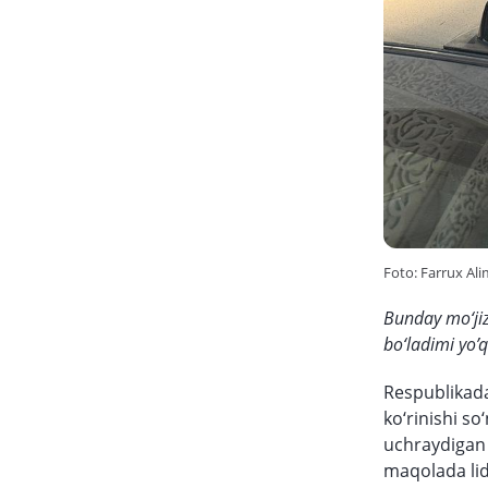
Foto: Farrux Al
Bunday mo‘jiz
bo‘ladimi yo’
Respublikada
ko‘rinishi so
uchraydigan 
maqolada lid