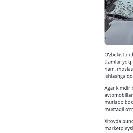
O‘zbekistond
tizimlar yo‘
ham, moslash
ishlashga qo
Agar kimdir 
avtomobillar
mutlaqo bosh
mustaqil o‘
Xitoyda bund
marketpleysla