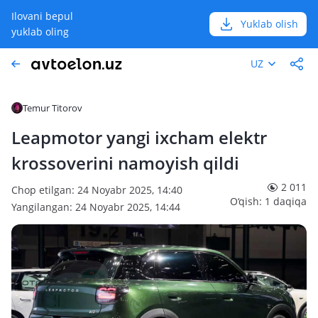
Ilovani bepul
Yuklab olish
yuklab oling
UZ
Temur Titorov
Leapmotor yangi ixcham elektr
krossoverini namoyish qildi
2 011
Chop etilgan: 24 Noyabr 2025, 14:40
O‘qish: 1 daqiqa
Yangilangan: 24 Noyabr 2025, 14:44