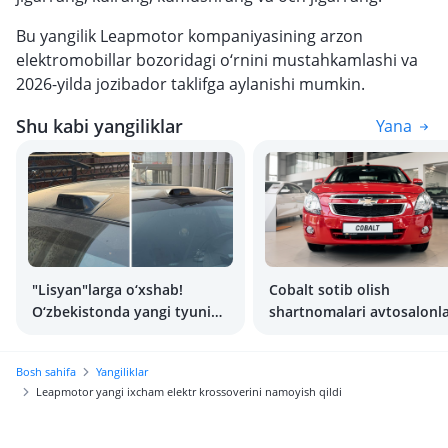
Bu yangilik Leapmotor kompaniyasining arzon
elektromobillar bozoridagi o‘rnini mustahkamlashi va
2026-yilda jozibador taklifga aylanishi mumkin.
Shu kabi yangiliklar
Yana
"Lisyan"larga o‘xshab!
Cobalt sotib olish
O‘zbekistonda yangi tyuning
shartnomalari avtosalonl
urf bo‘ldi - LiDAR mulyajlari
orqali rasmiylashtirilishi
boshlandi
Bosh sahifa
Yangiliklar
Leapmotor yangi ixcham elektr krossoverini namoyish qildi