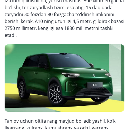
Ma’lum qilinishicha, yurish masofasi 500 kilometrgacha
bo‘lishi, tez zaryadlash tizimi esa atigi 16 daqiqada
zaryadni 30 foizdan 80 foizgacha to‘ldirish imkonini
berishi kerak. A10 ning uzunligi 4,5 metr, g‘ildirak bazasi
2750 millimetr, kengligi esa 1880 millimetrni tashkil
etadi.
Tanlov uchun oltita rang mavjud bo‘ladi: yashil, ko‘k,
jigarrang, kulrang, kumushrang va och jigarrang.