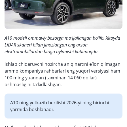
A10 modeli ommaviy bozorga mo‘ljallangan bo‘lib, Xitoyda
LiDAR skaneri bilan jihozlangan eng arzon
elektromobillardan biriga aylanishi kutilmoqda.
Ishlab chiqaruvchi hozircha aniq narxni e’lon qilmagan,
ammo kompaniya rahbarlari eng yuqori versiyasi ham
100 ming yuandan (taxminan 14 060 dollar)
oshmasligini ta’kidlashgan.
A10 ning yetkazib berilishi 2026-yilning birinchi
yarmida boshlanadi.