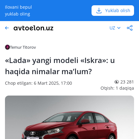
Ilovani bepul
Yuklab olish
yuklab oling
UZ
Temur Titorov
«Lada» yangi modeli «Iskra»: u
haqida nimalar ma’lum?
23 281
Chop etilgan: 6 Mart 2025, 17:00
O‘qish: 1 daqiqa