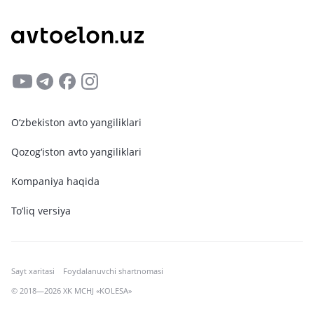
O‘zbekiston avto yangiliklari
Qozog‘iston avto yangiliklari
Kompaniya haqida
To‘liq versiya
Sayt xaritasi
Foydalanuvchi shartnomasi
© 2018—2026 XK MCHJ «KOLESA»