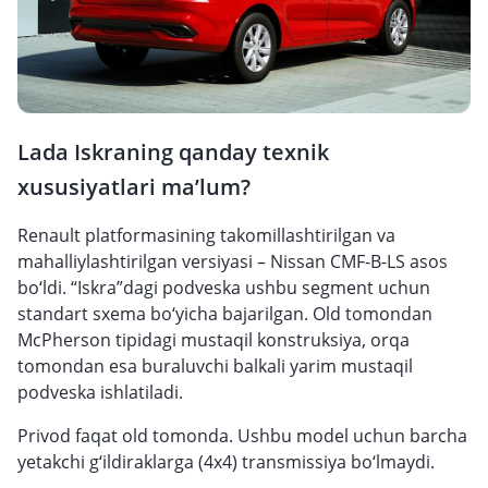
Lada Iskraning qanday texnik
xususiyatlari ma’lum?
Renault platformasining takomillashtirilgan va
mahalliylashtirilgan versiyasi – Nissan CMF-B-LS asos
bo‘ldi. “Iskra”dagi podveska ushbu segment uchun
standart sxema bo‘yicha bajarilgan. Old tomondan
McPherson tipidagi mustaqil konstruksiya, orqa
tomondan esa buraluvchi balkali yarim mustaqil
podveska ishlatiladi.
Privod faqat old tomonda. Ushbu model uchun barcha
yetakchi g‘ildiraklarga (4x4) transmissiya bo‘lmaydi.