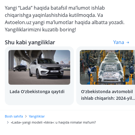
Yangi “Lada” haqida batafsil ma’lumot ishlab
chiqarishga yaqinlashishida kutilmoqda. Va
Avtoelon.uz yangi ma’lumotlar haqida albatta yozadi.
Yangiliklarimizni kuzatib boring!
Shu kabi yangiliklar
Yana
Lada O'zbekistonga qaytdi
O‘zbekistonda avtomobil
ishlab chiqarish: 2024-yil
raqamlarda
Bosh sahifa
Yangiliklar
«Lada» yangi modeli «Iskra»: u haqida nimalar ma’lum?