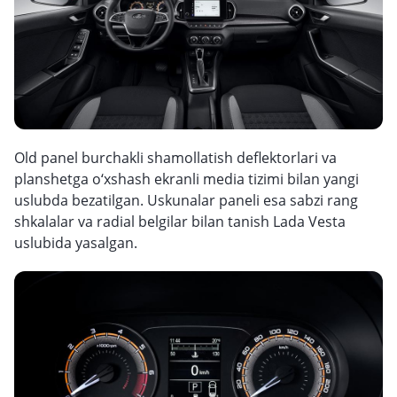
Old panel burchakli shamollatish deflektorlari va
planshetga o‘xshash ekranli media tizimi bilan yangi
uslubda bezatilgan. Uskunalar paneli esa sabzi rang
shkalalar va radial belgilar bilan tanish Lada Vesta
uslubida yasalgan.