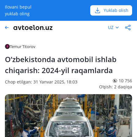
Ilovani bepul
Yuklab olish
yuklab oling
UZ
Temur Titorov
O‘zbekistonda avtomobil ishlab
chiqarish: 2024-yil raqamlarda
10 756
Chop etilgan: 31 Yanvar 2025, 18:03
O‘qish: 2 daqiqa