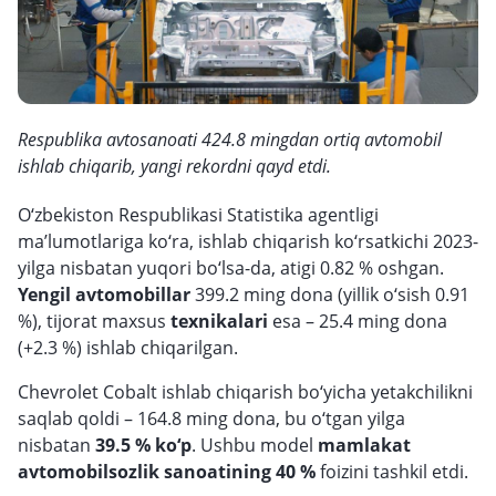
Respublika avtosanoati 424.8 mingdan ortiq avtomobil
ishlab chiqarib, yangi rekordni qayd etdi.
O‘zbekiston Respublikasi Statistika agentligi
ma’lumotlariga ko‘ra, ishlab chiqarish ko‘rsatkichi 2023-
yilga nisbatan yuqori bo‘lsa-da, atigi 0.82 % oshgan.
Yengil avtomobillar
399.2 ming dona (yillik o‘sish 0.91
%), tijorat maxsus
texnikalari
esa –
25.4 ming dona
(+2.3 %) ishlab chiqarilgan.
Chevrolet Cobalt ishlab chiqarish bo‘yicha yetakchilikni
saqlab qoldi – 164.8 ming dona, bu o‘tgan yilga
nisbatan
39.5 % ko‘p
. Ushbu model
mamlakat
avtomobilsozlik sanoatining 40 %
foizini tashkil etdi.