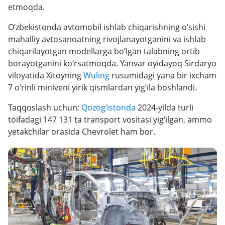
etmoqda.
O‘zbekistonda avtomobil ishlab chiqarishning o‘sishi
mahalliy avtosanoatning rivojlanayotganini va ishlab
chiqarilayotgan modellarga bo‘lgan talabning ortib
borayotganini ko‘rsatmoqda. Yanvar oyidayoq Sirdaryo
viloyatida Xitoyning
Wuling
rusumidagi yana bir ixcham
7 o‘rinli miniveni yirik qismlardan yig‘ila boshlandi.
Taqqoslash uchun:
Qozog‘istonda
2024-yilda turli
toifadagi 147 131 ta transport vositasi yig‘ilgan, ammo
yetakchilar orasida Chevrolet ham bor.