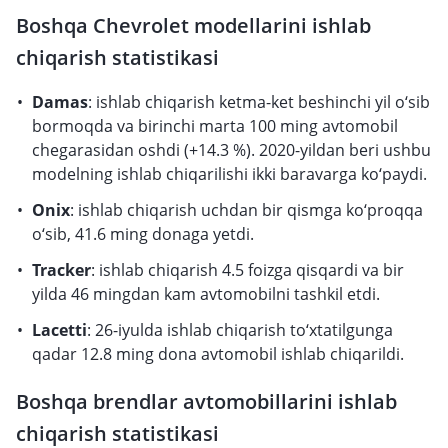
Boshqa Chevrolet modellarini ishlab
chiqarish statistikasi
Damas
: ishlab chiqarish ketma-ket beshinchi yil o‘sib
bormoqda va birinchi marta 100 ming avtomobil
chegarasidan oshdi (+14.3 %). 2020-yildan beri ushbu
modelning ishlab chiqarilishi ikki baravarga ko‘paydi.
Onix
: ishlab chiqarish uchdan bir qismga ko‘proqqa
o‘sib, 41.6 ming donaga yetdi.
Tracker
: ishlab chiqarish 4.5 foizga qisqardi va bir
yilda 46 mingdan kam avtomobilni tashkil etdi.
Lacetti
: 26-iyulda ishlab chiqarish to‘xtatilgunga
qadar 12.8 ming dona avtomobil ishlab chiqarildi.
Boshqa brendlar avtomobillarini ishlab
chiqarish statistikasi