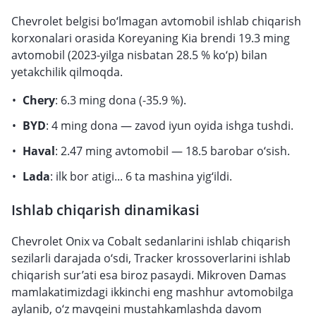
Chevrolet belgisi bo‘lmagan avtomobil ishlab chiqarish
korxonalari orasida Koreyaning Kia brendi 19.3 ming
avtomobil (2023-yilga nisbatan 28.5 % ko‘p) bilan
yetakchilik qilmoqda.
Chery
: 6.3 ming dona (-35.9 %).
BYD
: 4 ming dona — zavod iyun oyida ishga tushdi.
Haval
: 2.47 ming avtomobil — 18.5 barobar o‘sish.
Lada
: ilk bor atigi... 6 ta mashina yig‘ildi.
Ishlab chiqarish dinamikasi
Chevrolet Onix va Cobalt sedanlarini ishlab chiqarish
sezilarli darajada o‘sdi, Tracker krossoverlarini ishlab
chiqarish sur’ati esa biroz pasaydi. Mikroven Damas
mamlakatimizdagi ikkinchi eng mashhur avtomobilga
aylanib, o‘z mavqeini mustahkamlashda davom