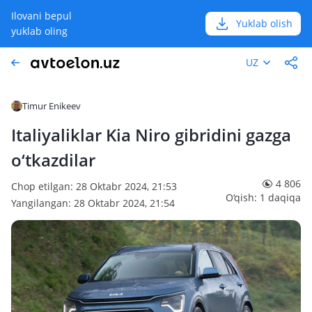
Ilovani bepul
Yuklab olish
yuklab oling
UZ
Timur Enikeev
Italiyaliklar Kia Niro gibridini gazga
o‘tkazdilar
4 806
Chop etilgan: 28 Oktabr 2024, 21:53
O‘qish: 1 daqiqa
Yangilangan: 28 Oktabr 2024, 21:54