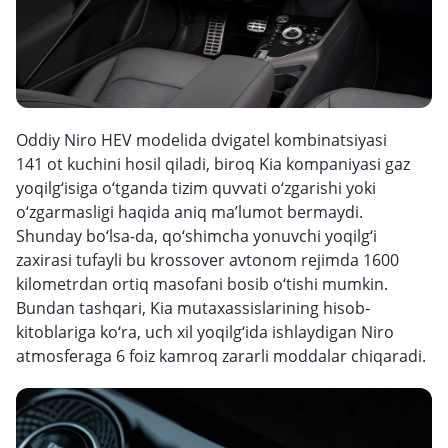
Oddiy Niro HEV modelida dvigatel kombinatsiyasi
141 ot kuchini hosil qiladi, biroq Kia kompaniyasi gaz
yoqilg‘isiga o‘tganda tizim quvvati o‘zgarishi yoki
o‘zgarmasligi haqida aniq ma’lumot bermaydi.
Shunday bo‘lsa-da, qo‘shimcha yonuvchi yoqilg‘i
zaxirasi tufayli bu krossover avtonom rejimda 1600
kilometrdan ortiq masofani bosib o‘tishi mumkin.
Bundan tashqari, Kia mutaxassislarining hisob-
kitoblariga ko‘ra, uch xil yoqilg‘ida ishlaydigan Niro
atmosferaga 6 foiz kamroq zararli moddalar chiqaradi.