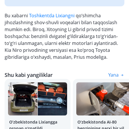
Bu xabarni
Toshkentda Lixiangni
qo‘shimcha
jihozlashning shov-shuvli voqealari bilan taqqoslash
mumkin edi. Biroq, Xitoyning Li gibrid privod tizimi
boshqacha: benzinli dvigatel g‘ildiraklarga to‘g‘ridan-
to‘g‘ri ulanmagan, ularni elektr motorlari aylantiradi.
Kia Niro privodining versiyasi esa ko‘proq Toyota
gibridlariga o‘xshaydi, masalan, Prius modeliga.
Shu kabi yangiliklar
Yana
O’zbekistonda Lixiangga
O‘zbekistonda AI-80
propan o'rnatildi
benzinining narxi bir yil