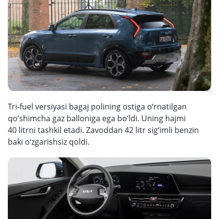
Tri-fuel versiyasi bagaj polining ostiga o‘rnatilgan
qo‘shimcha gaz balloniga ega bo‘ldi. Uning hajmi
40 litrni tashkil etadi. Zavoddan 42 litr sig‘imli benzin
baki o‘zgarishsiz qoldi.