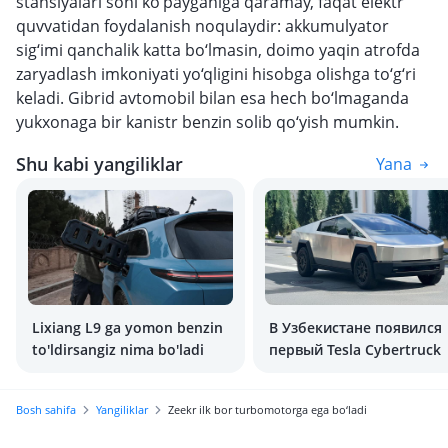
stansiyalari soni ko‘payganiga qaramay, faqat elektr
quvvatidan foydalanish noqulaydir: akkumulyator
sig‘imi qanchalik katta bo‘lmasin, doimo yaqin atrofda
zaryadlash imkoniyati yo‘qligini hisobga olishga to‘g‘ri
keladi. Gibrid avtomobil bilan esa hech bo‘lmaganda
yukxonaga bir kanistr benzin solib qo‘yish mumkin.
Shu kabi yangiliklar
Yana
Lixiang L9 ga yomon benzin
В Узбекистане появился
to'ldirsangiz nima bo'ladi
первый Tesla Cybertruck
Bosh sahifa
Yangiliklar
Zeekr ilk bor turbomotorga ega bo‘ladi