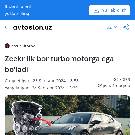
Ilovani bepul
Yuklab olish
yuklab oling
UZ
Temur Titorov
Zeekr ilk bor turbomotorga ega
bo‘ladi
8 869
Chop etilgan: 23 Sentabr 2024, 18:58
O‘qish: 1 daqiqa
Yangilangan: 24 Sentabr 2024, 13:29