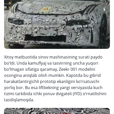
Xitoy matbuotida sinov mashinasining surati paydo
bo‘ldi. Unda kamuflyaj va tasvirning uncha yuqori
bo‘lmagan sifatiga qaramay, Zeekr 001 modelini
osongina aniqlab olish mumkin. Kapotda bu gibrid
harakatlantirgichli prototip ekanligini ko‘rsatuvchi
yorliq bor. Bu esa liftbekning yangi versiyasida kuch
tizimi tarkibida ichki yonuv dvigateli (IYD) o‘rnatilishini
tasdiqlamoqda.