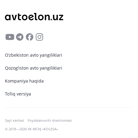
O‘zbekiston avto yangiliklari
Qozog‘iston avto yangiliklari
Kompaniya haqida
To‘liq versiya
Sayt xaritasi
Foydalanuvchi shartnomasi
© 2018—2026 XK MCHJ «KOLESA»