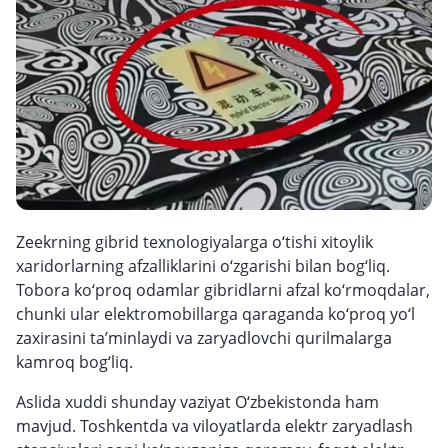
Zeekrning gibrid texnologiyalarga o‘tishi xitoylik
xaridorlarning afzalliklarini o‘zgarishi bilan bog‘liq.
Tobora ko‘proq odamlar gibridlarni afzal ko‘rmoqdalar,
chunki ular elektromobillarga qaraganda ko‘proq yo‘l
zaxirasini ta’minlaydi va zaryadlovchi qurilmalarga
kamroq bog‘liq.
Aslida xuddi shunday vaziyat O‘zbekistonda ham
mavjud. Toshkentda va viloyatlarda elektr zaryadlash