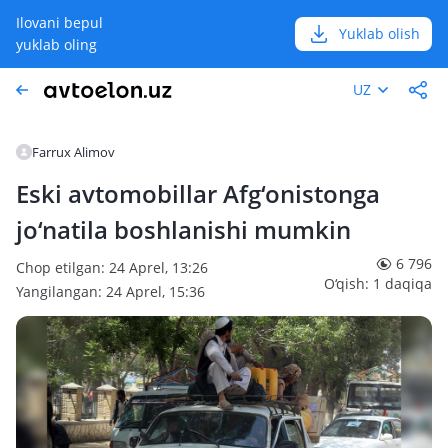
Ilovani bepul
Yuklab olish
yuklab oling
UZ
Farrux Alimov
Eski avtomobillar Afg‘onistonga
jo‘natila boshlanishi mumkin
6 796
Chop etilgan: 24 Aprel, 13:26
O‘qish: 1 daqiqa
Yangilangan: 24 Aprel, 15:36