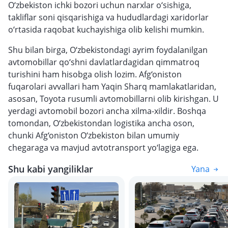
O‘zbekiston ichki bozori uchun narxlar o‘sishiga,
takliflar soni qisqarishiga va hududlardagi xaridorlar
o‘rtasida raqobat kuchayishiga olib kelishi mumkin.
Shu bilan birga, O‘zbekistondagi ayrim foydalanilgan
avtomobillar qo‘shni davlatlardagidan qimmatroq
turishini ham hisobga olish lozim. Afg‘oniston
fuqarolari avvallari ham Yaqin Sharq mamlakatlaridan,
asosan, Toyota rusumli avtomobillarni olib kirishgan. U
yerdagi avtomobil bozori ancha xilma-xildir. Boshqa
tomondan, O‘zbekistondan logistika ancha oson,
chunki Afg‘oniston O‘zbekiston bilan umumiy
chegaraga va mavjud avtotransport yo‘lagiga ega.
Shu kabi yangiliklar
Yana