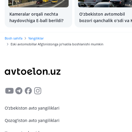
Kameralar orqali nechta
O‘zbekiston avtomobil
haydovchiga E-ball berildi?
bozori qanchalik o‘sdi va 
hamda BYD brendlari o‘z
mavqeyini mustahkamlab
Bosh sahifa
Yangiliklar
oldi
Eski avtomobillar Afg‘onistonga jo‘natila boshlanishi mumkin
O‘zbekiston avto yangiliklari
Qozog‘iston avto yangiliklari