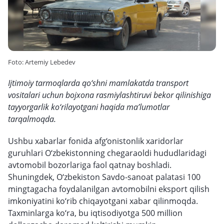
Foto: Artemiy Lebedev
Ijtimoiy tarmoqlarda qo‘shni mamlakatda transport
vositalari uchun bojxona rasmiylashtiruvi bekor qilinishiga
tayyorgarlik ko‘rilayotgani haqida ma’lumotlar
tarqalmoqda.
Ushbu xabarlar fonida afg‘onistonlik xaridorlar
guruhlari O‘zbekistonning chegaraoldi hududlaridagi
avtomobil bozorlariga faol qatnay boshladi.
Shuningdek, O‘zbekiston Savdo-sanoat palatasi 100
mingtagacha foydalanilgan avtomobilni eksport qilish
imkoniyatini ko‘rib chiqayotgani xabar qilinmoqda.
Taxminlarga ko‘ra, bu iqtisodiyotga 500 million