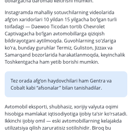
dollargacha daromad keltirishi mumkin.
Instagramda mahalliy sotuvchilarning videolarida
afg‘on xaridorlari 10 yildan 15 yilgacha bo‘lgan turli
toifadagi — Daewoo Ticodan tortib Chevrolet
Captivagacha bo‘lgan avtomobillarga qiziqish
bildirayotgani aytilmoqda. Guvohlarning so‘zlariga
ko‘ra, bunday guruhlar Termiz, Guliston, Jizzax va
Samarqand bozorlarida harakatlanmoqda, keyinchalik
Toshkentgacha ham yetib borishi mumkin.
Tez orada afg‘on haydovchilari ham Gentra va
Cobalt kabi “afsonalar” bilan tanishadilar.
Avtomobil eksporti, shubhasiz, xorijiy valyuta oqimi
hisobiga mamlakat iqtisodiyotiga ijobiy ta’sir ko‘rsatadi.
Ikkinchi ijobiy omil — eski avtomobillarning kelajakda
utilizatsiya qilish zaruratisiz sotilishidir. Biroq bu