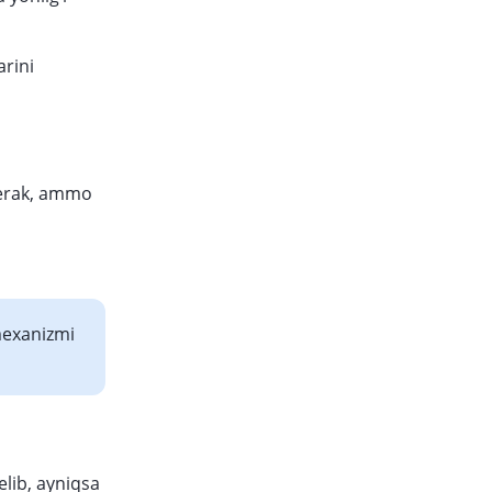
arini
kerak, ammo
mexanizmi
elib, ayniqsa