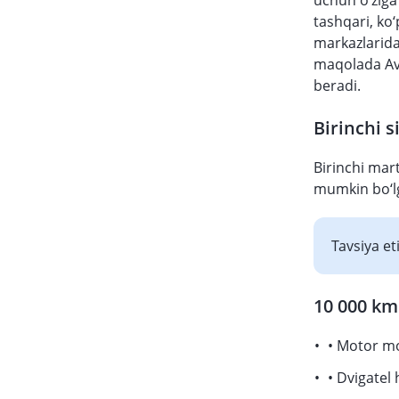
uchun o‘ziga 
tashqari, ko‘
markazlarida
maqolada Av
beradi.
Birinchi 
Birinchi mar
mumkin bo‘lg
Tavsiya e
10 000 km
• Motor mo
• Dvigatel 