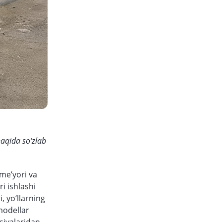
haqida so‘zlab
 me’yori va
i ishlashi
, yo‘llarning
 modellar