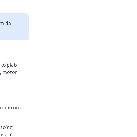
km da
 ko‘plab
a, motor
 mumkin -
n so‘ng
ek, o‘t