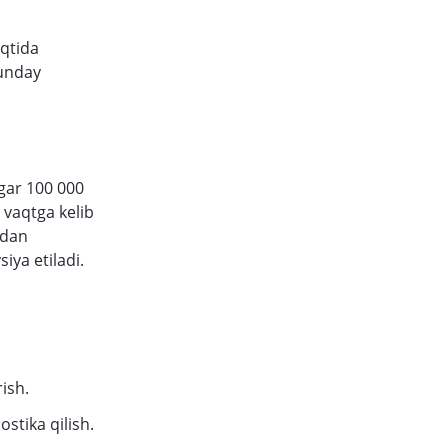
aqtida
Bunday
Agar 100 000
 vaqtga kelib
hdan
iya etiladi.
ish.
ostika qilish.