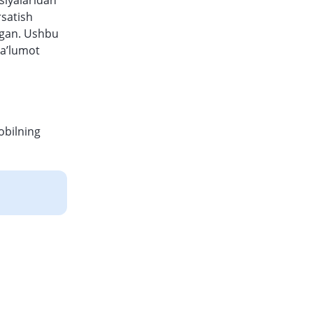
vsiyalaridan
rsatish
shgan. Ushbu
ma’lumot
obilning