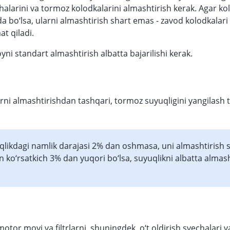
halarini va tormoz kolodkalarini almashtirish kerak. Agar kol
da bo‘lsa, ularni almashtirish shart emas - zavod kolodkalari
t qiladi.
oyni standart almashtirish albatta bajarilishi kerak.
arni almashtirishdan tashqari, tormoz suyuqligini yangilash 
qlikdagi namlik darajasi 2% dan oshmasa, uni almashtirish 
n ko‘rsatkich 3% dan yuqori bo‘lsa, suyuqlikni albatta almash
tor moyi va filtrlarni, shuningdek, o‘t oldirish svechalari va