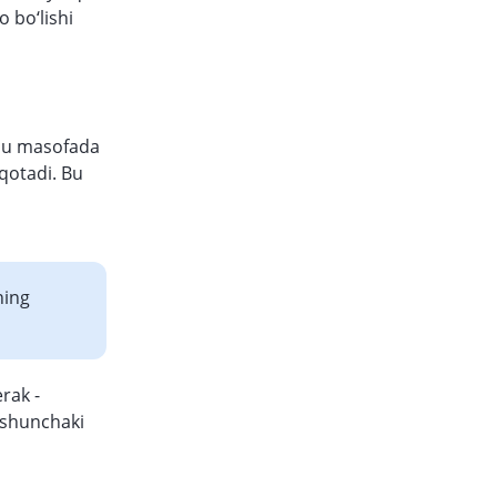
 bo‘lishi
 bu masofada
‘qotadi. Bu
ning
rak -
i shunchaki