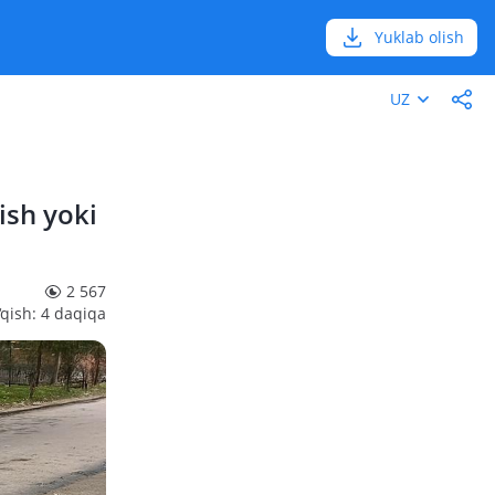
Yuklab olish
UZ
ish yoki
2 567
‘qish: 4 daqiqa