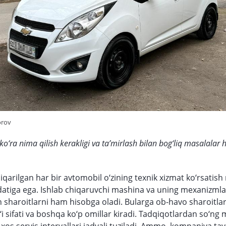
orov
o‘ra nima qilish kerakligi va ta’mirlash bilan bog‘liq masalalar 
qarilgan har bir avtomobil o‘zining texnik xizmat ko‘rsatish
atiga ega. Ishlab chiqaruvchi mashina va uning mexanizmlar
 sharoitlarni ham hisobga oladi. Bularga ob-havo sharoitlari
g‘i sifati va boshqa ko‘p omillar kiradi. Tadqiqotlardan so‘ng