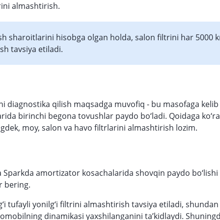
trini almashtirish.
h sharoitlarini hisobga olgan holda, salon filtrini har 5000 
sh tavsiya etiladi.
ni diagnostika qilish maqsadga muvofiq - bu masofaga kelib
arida birinchi begona tovushlar paydo bo‘ladi. Qoidaga ko‘r
dek, moy, salon va havo filtrlarini almashtirish lozim.
Sparkda amortizator kosachalarida shovqin paydo bo‘lishi
r bering.
g‘i tufayli yonilg‘i filtrini almashtirish tavsiya etiladi, shunda
tomobilning dinamikasi yaxshilanganini ta’kidlaydi. Shuningd