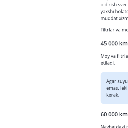
oldirish svec
yaxshi holat
muddat xizma
Filtrlar va m
45 000 km
Moy va filtrl
etiladi.
Agar suyu
emas, leki
kerak.
60 000 km
Navbatdagi mo