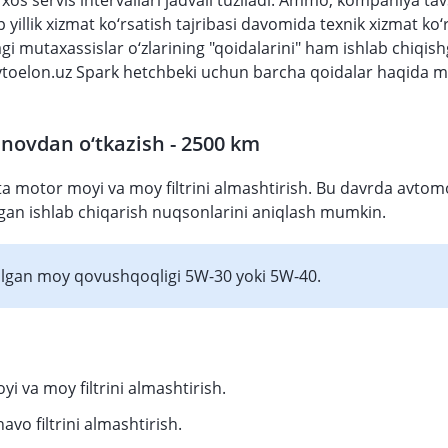
xos servis intervallari jadvali tuziladi. Ammo, kompaniya ta
p yillik xizmat ko‘rsatish tajribasi davomida texnik xizmat ko‘
gi mutaxassislar o‘zlarining "qoidalarini" ham ishlab chiqi
toelon.uz Spark hetchbeki uchun barcha qoidalar haqida 
sinovdan o‘tkazish - 2500 km
ta motor moyi va moy filtrini almashtirish. Bu davrda avtom
an ishlab chiqarish nuqsonlarini aniqlash mumkin.
tilgan moy qovushqoqligi 5W-30 yoki 5W-40.
yi va moy filtrini almashtirish.
havo filtrini almashtirish.