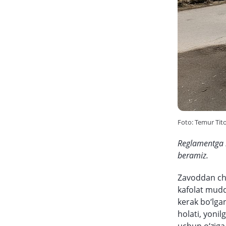
Foto: Temur Tit
Reglamentga k
beramiz.
Zavoddan chi
kafolat mudd
kerak bo‘lgan
holati, yonil