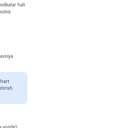
odkalar hali
 uzoq
tavsiya
shart
tirish
 yonilg‘i