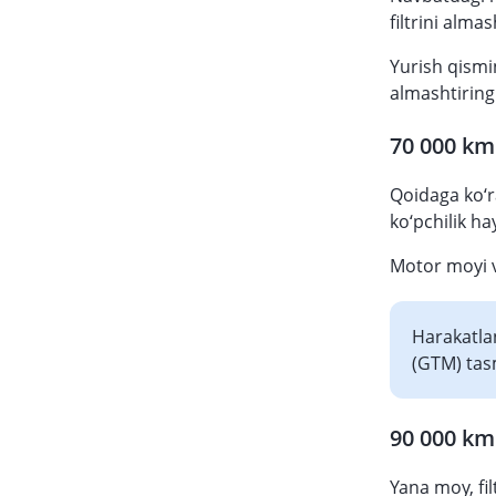
filtrini almas
Yurish qismin
almashtiring
70 000 km
Qoidaga ko‘r
ko‘pchilik h
Motor moyi v
Harakatla
(GTM) tasm
90 000 km
Yana moy, fil