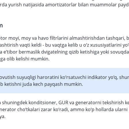
rda yurish natijasida amortizatorlar bilan muammolar paydo
m
or moyi, moy va havo filtrlarini almashtirishdan tashqari,
ashtirish vaqti keldi - bu vaqtga kelib u o‘z xususiyatlarini yo
 e’tibor bermaslik dvigatelning qizib ketishiga yoki sovuqda
ga olib kelishi mumkin.
vutish suyuqligi haroratini ko‘rsatuvchi indikator yo‘q, shu
ib ketishni juda kech payqash mumkin.
shuningdek konditsioner, GUR va generatorni tekshirish ke
nerator cho‘tkalari zarar ko‘radi, ammo ko‘p hollarda ularn
ya.