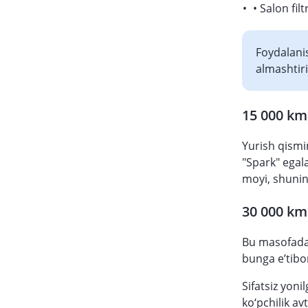
• Salon fil
Foydalanis
almashtiri
15 000 km
Yurish qismi
"Spark" egal
moyi, shuning
30 000 km
Bu masofada 
bunga e’tibo
Sifatsiz yonil
ko‘pchilik av