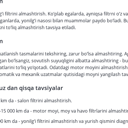
m
‘i filtrini almashtirish. Ko‘plab egalarda, ayniqsa filtrni o‘z v
anlarda, yonilg‘i nasosi bilan muammolar paydo bo‘ladi. 
ni to‘liq almashtirish tavsiya etiladi.
m
atlanish tasmalarini tekshiring, zarur bo‘lsa almashtiring. 
an bo‘lsangiz, sovutish suyuqligini albatta almashtiring - bu
yatlarini to‘liq yo‘qotadi. Odatdagi motor moyini almashtiris
tomatik va mexanik uzatmalar qutisidagi moyni yangilash tavs
uz dan qisqa tavsiyalar
km da - salon filtrini almashtirish.
-15 000 km da - motor moyi, moy va havo filtrlarini almashtir
0 km da - yonilg‘i filtrini almashtirish va yurish qismini diagn