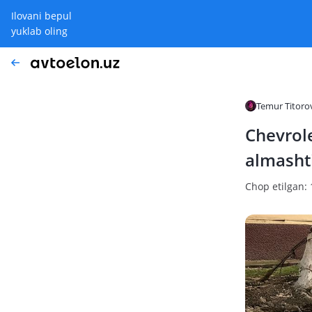
Ilovani bepul
yuklab oling
Temur Titoro
Chevrole
almashti
Chop etilgan: