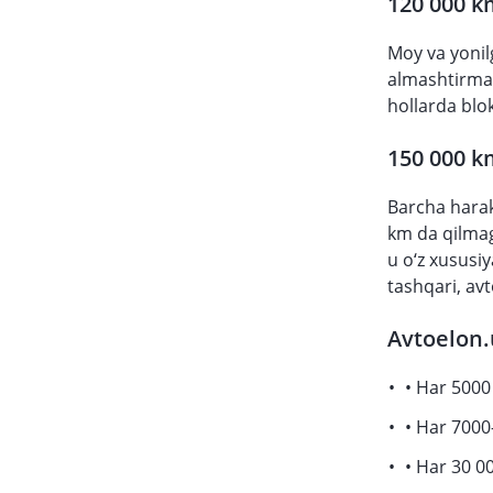
120 000 k
Moy va yonilg
almashtirmag
hollarda blok
150 000 k
Barcha harak
km da qilmag
u o‘z xususi
tashqari, av
Avtoelon.
• Har 5000 
• Har 7000
• Har 30 00