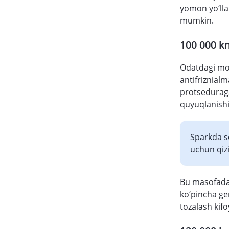
yomon yo‘lla
mumkin.
100 000 k
Odatdagi mot
antifriznialm
protseduraga
quyuqlanishi
Sparkda so
uchun qiz
Bu masofada 
ko‘pincha ge
tozalash kifo