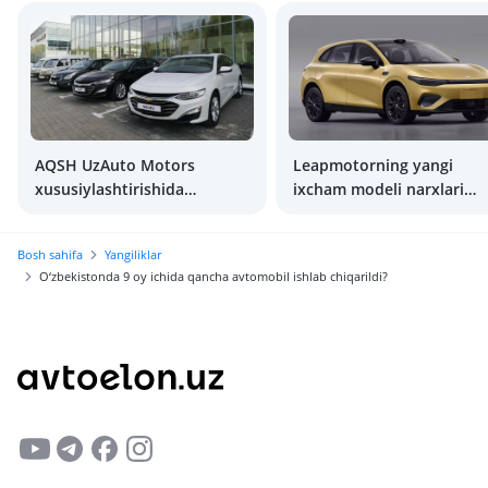
AQSH UzAuto Motors
Leapmotorning yangi
xususiylashtirishida
ixcham modeli narxlari
qatnashishi mumkin
ma’lum bo‘ldi
Bosh sahifa
Yangiliklar
O‘zbekistonda 9 oy ichida qancha avtomobil ishlab chiqarildi?