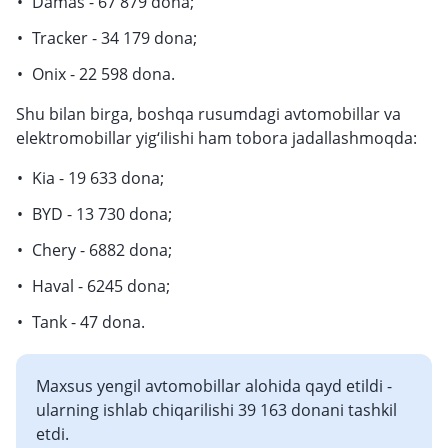
Damas - 67 879 dona;
Tracker - 34 179 dona;
Onix - 22 598 dona.
Shu bilan birga, boshqa rusumdagi avtomobillar va
elektromobillar yig‘ilishi ham tobora jadallashmoqda:
Kia - 19 633 dona;
BYD - 13 730 dona;
Chery - 6882 dona;
Haval - 6245 dona;
Tank - 47 dona.
Maxsus yengil avtomobillar alohida qayd etildi -
ularning ishlab chiqarilishi 39 163 donani tashkil
etdi.