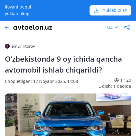
Ilovani bepul
Yuklab olish
yuklab oling
UZ
Temur Titorov
O‘zbekistonda 9 oy ichida qancha
avtomobil ishlab chiqarildi?
1 120
Chop etilgan: 12 Noyabr 2025, 14:08
O‘qish: 1 daqiqa