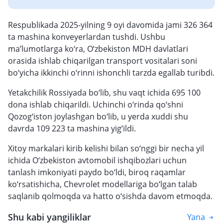
Respublikada 2025-yilning 9 oyi davomida jami 326 364
ta mashina konveyerlardan tushdi. Ushbu
ma’lumotlarga ko‘ra, O‘zbekiston MDH davlatlari
orasida ishlab chiqarilgan transport vositalari soni
bo‘yicha ikkinchi o‘rinni ishonchli tarzda egallab turibdi.
Yetakchilik Rossiyada bo‘lib, shu vaqt ichida 695 100
dona ishlab chiqarildi. Uchinchi o‘rinda qo‘shni
Qozog‘iston joylashgan bo‘lib, u yerda xuddi shu
davrda 109 223 ta mashina yig‘ildi.
Xitoy markalari kirib kelishi bilan so‘nggi bir necha yil
ichida O‘zbekiston avtomobil ishqibozlari uchun
tanlash imkoniyati paydo bo‘ldi, biroq raqamlar
ko‘rsatishicha, Chevrolet modellariga bo‘lgan talab
saqlanib qolmoqda va hatto o‘sishda davom etmoqda.
Shu kabi yangiliklar
Yana