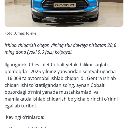
Foto: Almaz Toleke
Ishlab chiqarish o‘tgan yilning shu davriga nisbatan 28,6
ming dona (yoki 9,6 foiz) ko‘paydi.
Ilgarigidek, Chevrolet Cobalt yetakchilikni saqlab
qolmoqda - 2025-yilning yanvaridan sentyabrigacha
116 008 ta avtomobil ishlab chiqarildi. Gentra ishlab
chiqarilishi to‘xtatilgandan so‘ng, aynan Cobalt
bozordagi o‘rnini yanada mustahkamladi va
mamlakatda ishlab chiqarish bo‘yicha birinchi o‘rinni
egallab turibdi.
Keyingi o‘rinlarda: