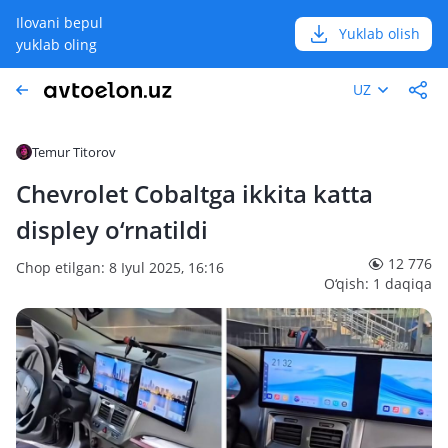
Ilovani bepul
Yuklab olish
yuklab oling
UZ
Temur Titorov
Chevrolet Cobaltga ikkita katta
displey o‘rnatildi
12 776
Chop etilgan: 8 Iyul 2025, 16:16
O‘qish: 1 daqiqa