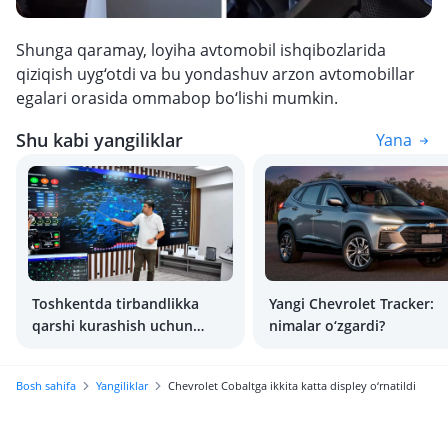
Shunga qaramay, loyiha avtomobil ishqibozlarida
qiziqish uyg‘otdi va bu yondashuv arzon avtomobillar
egalari orasida ommabop bo‘lishi mumkin.
Shu kabi yangiliklar
Yana
Toshkentda tirbandlikka
Yangi Chevrolet Tracker:
qarshi kurashish uchun
nimalar o‘zgardi?
sun’iy intellekt jalb qilindi
Bosh sahifa
Yangiliklar
Chevrolet Cobaltga ikkita katta displey o‘rnatildi