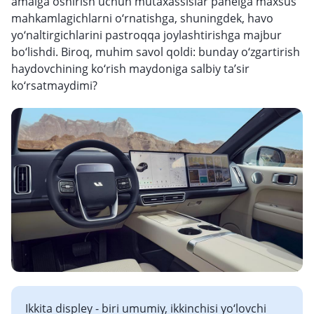
amalga oshirish uchun mutaxassislar panelga maxsus
mahkamlagichlarni o‘rnatishga, shuningdek, havo
yo‘naltirgichlarini pastroqqa joylashtirishga majbur
bo‘lishdi. Biroq, muhim savol qoldi: bunday o‘zgartirish
haydovchining ko‘rish maydoniga salbiy ta’sir
ko‘rsatmaydimi?
Ikkita displey - biri umumiy, ikkinchisi yo‘lovchi