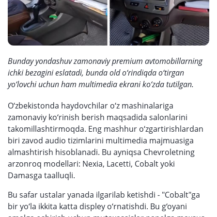
Bunday yondashuv zamonaviy premium avtomobillarning
ichki bezagini eslatadi, bunda old o‘rindiqda o‘tirgan
yo‘lovchi uchun ham multimedia ekrani ko‘zda tutilgan.
O‘zbekistonda haydovchilar o‘z mashinalariga
zamonaviy ko‘rinish berish maqsadida salonlarini
takomillashtirmoqda. Eng mashhur o‘zgartirishlardan
biri zavod audio tizimlarini multimedia majmuasiga
almashtirish hisoblanadi. Bu ayniqsa Chevroletning
arzonroq modellari: Nexia, Lacetti, Cobalt yoki
Damasga taalluqli.
Bu safar ustalar yanada ilgarilab ketishdi - "Cobalt"ga
bir yo‘la ikkita katta displey o‘rnatishdi. Bu g‘oyani