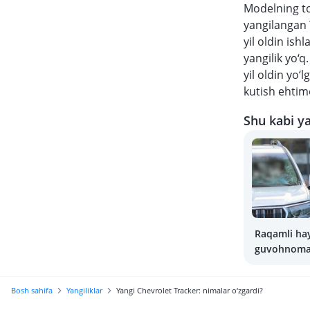
Modelning to‘
yangilangan 
yil oldin is
yangilik yo‘q
yil oldin yo‘
kutish ehtim
Shu kabi ya
Raqamli ha
guvohnoma 
kartasiz ha
hisoblanma
Bosh sahifa
Yangiliklar
Yangi Chevrolet Tracker: nimalar o‘zgardi?