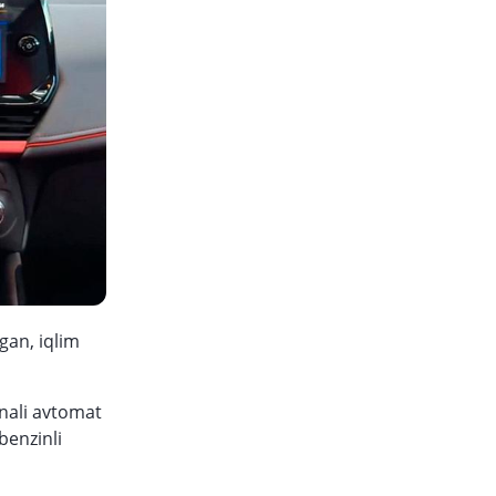
gan, iqlim
onali avtomat
benzinli