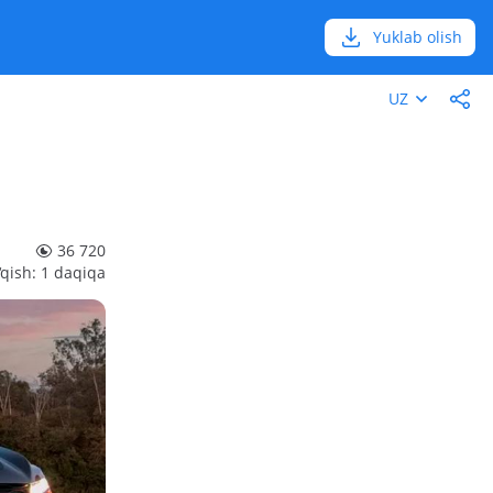
Yuklab olish
UZ
36 720
‘qish: 1 daqiqa