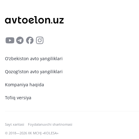
O‘zbekiston avto yangiliklari
Qozog‘iston avto yangiliklari
Kompaniya haqida
To‘liq versiya
Sayt xaritasi
Foydalanuvchi shartnomasi
© 2018—2026 XK MCHJ «KOLESA»