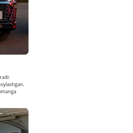
radi:
joylashgan.
 tumanga