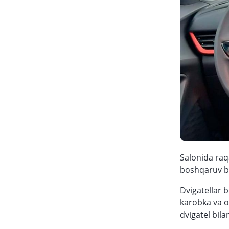
Salonida raq
boshqaruv blo
Dvigatellar b
karobka va ol
dvigatel bila