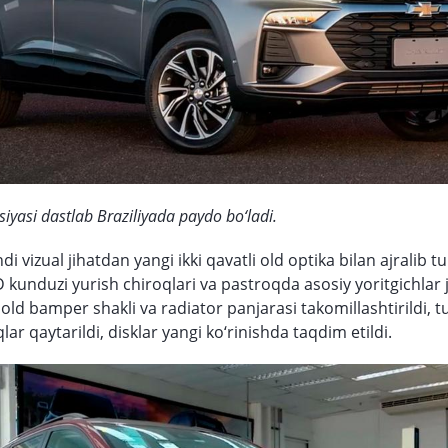
siyasi dastlab Braziliyada paydo bo‘ladi.
i vizual jihatdan yangi ikki qavatli old optika bilan ajralib tu
 kunduzi yurish chiroqlari va pastroqda asosiy yoritgichlar 
old bamper shakli va radiator panjarasi takomillashtirildi,
lar qaytarildi, disklar yangi ko‘rinishda taqdim etildi.