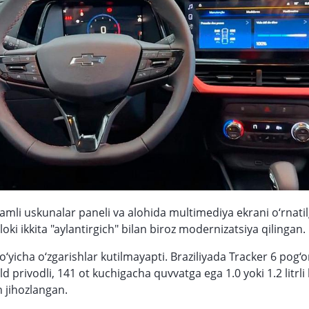
amli uskunalar paneli va alohida multimediya ekrani o‘rnatil
ki ikkita "aylantirgich" bilan biroz modernizatsiya qilingan.
o‘yicha o‘zgarishlar kutilmayapti. Braziliyada Tracker 6 pog‘
d privodli, 141 ot kuchigacha quvvatga ega 1.0 yoki 1.2 litrli 
n jihozlangan.