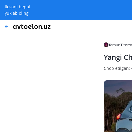
Ilovani bepul
yuklab oling
Temur Titoro
Yangi Ch
Chop etilgan: 