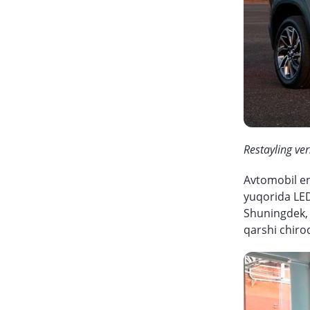
Restayling ver
Avtomobil end
yuqorida LED
Shuningdek, 
qarshi chiroq