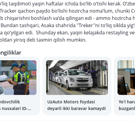
liq taqdimoti yaqin haftalar ichida bo‘lib o‘tishi kerak. O‘zb
Tracker qachon paydo bo‘lishi hozircha noma’lum, chunki Cob
hlab chiqarishni boshlash va’da qilingan edi - ammo hozircha
. Bundan tashqari, Asaka shahrida "Treker"ni to‘liq siklda yig‘
lga qo‘yilgan edi. Shunday ekan, yaqin kelajakda restayling ve
oldan yiroq deb taxmin qilish mumkin.
ngiliklar
ydovchilik
UzAuto Motors foydasi
Yo‘l har
nusxalari ID-
deyarli ikki baravar kamaydi
buzganl
qiqiy
jariman
ydi
qilish 