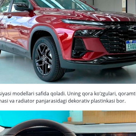
iyasi modellari safida qoladi. Uning qora ko‘zgulari, qoramtir
si va radiator panjarasidagi dekorativ plastinkasi bor.