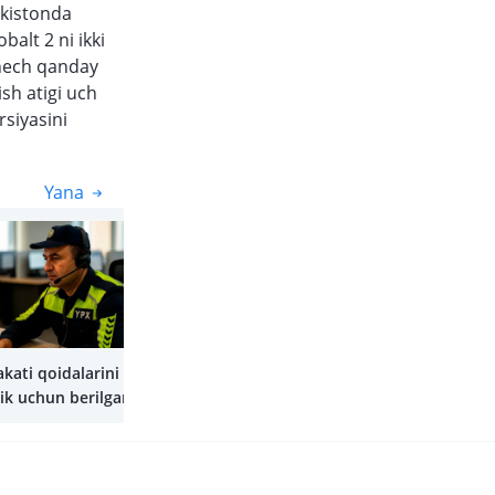
ekistonda
alt 2 ni ikki
 hech qanday
ish atigi uch
rsiyasini
Yana
Yana
akati qoidalarini
ik uchun berilgan
i qayerda shikoyat
mumkin?