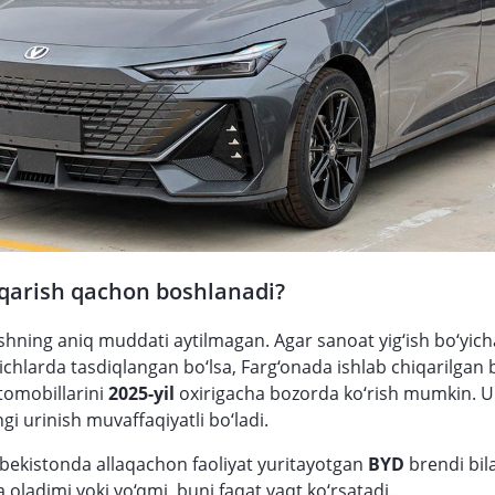
iqarish qachon boshlanadi?
ishning aniq muddati aytilmagan. Agar sanoat yig‘ish bo‘yich
chlarda tasdiqlangan bo‘lsa, Farg‘onada ishlab chiqarilgan b
tomobillarini
2025-yil
oxirigacha bozorda ko‘rish mumkin. 
ngi urinish muvaffaqiyatli bo‘ladi.
zbekistonda allaqachon faoliyat yuritayotgan
BYD
brendi bil
 oladimi yoki yo‘qmi, buni faqat vaqt ko‘rsatadi.