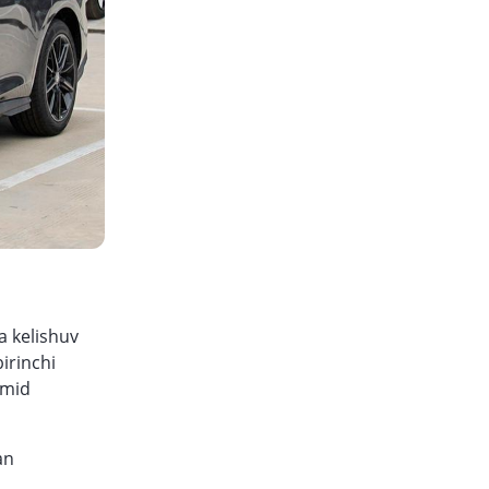
a kelishuv
irinchi
Umid
an