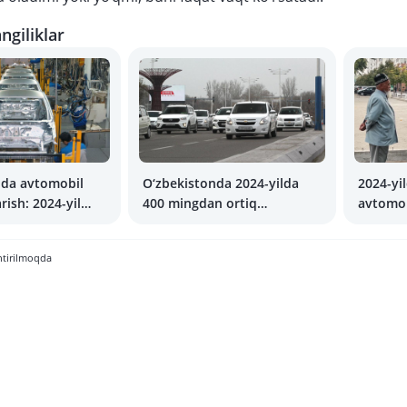
ngiliklar
nda avtomobil
O‘zbekistonda 2024-yilda
2024-yi
rish: 2024-yil
400 mingdan ortiq
avtomob
avtomobil sotilgan
elektro
ko‘payd
htirilmoqda