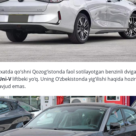
xatda qo‘shni Qozog‘istonda faol sotilayotgan benzinli dviga
Uni-V
liftbeki yo‘q. Uning O‘zbekistonda yig‘ilishi haqida hozi
vjud emas.