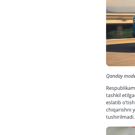
Qanday model
Respublikami
tashkil etil
eslatib o‘tis
chiqarishni y
tushirilmadi.