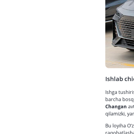
Ishlab ch
Ishga tushir
barcha bosqi
Changan
av
qilamizki, ya
Bu loyiha O‘
raqobatlasha