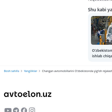
Shu kabi ya
O‘zbekisto
ishlab chiqa
raqamlarda
Bosh sahifa
Yangiliklar
Changan avtomobillarini O‘zbekistonda yig‘ish rejalas