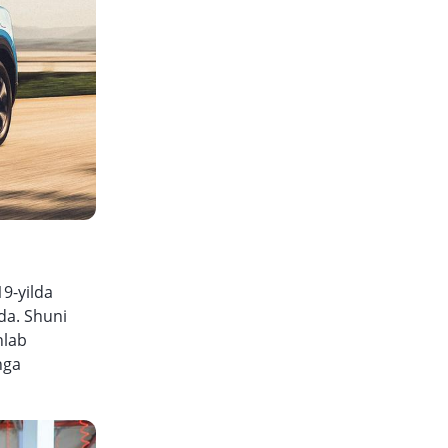
19-yilda
da. Shuni
hlab
hga