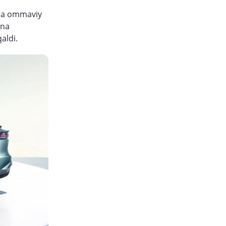
rcha ommaviy
ona
aldi.