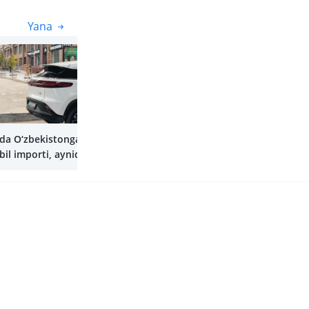
Yana
Yana
lda O‘zbekistonga
il importi, ayniqsa
mobillar segmentida
i