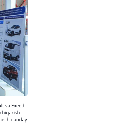
lt va Exeed
 chiqarish
 hech qanday