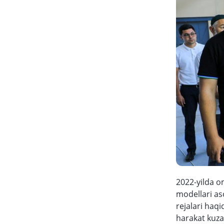
2022-yilda o
modellari as
rejalari haq
harakat kuza