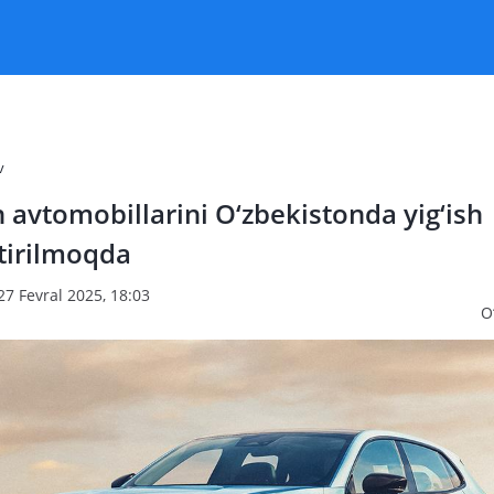
v
avtomobillarini O‘zbekistonda yig‘ish
tirilmoqda
27 Fevral 2025, 18:03
O