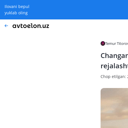
Ilovani bepul
yuklab oling
Temur Titoro
Changan 
rejalash
Chop etilgan: 