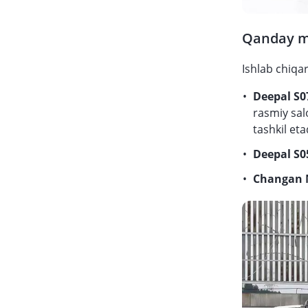
Qanday mo
Ishlab chiqar
Deepal S0
rasmiy sal
tashkil eta
Deepal S0
Changan 