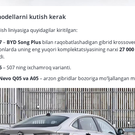
dellarni kutish kerak
ish liniyasiga quyidagilar kiritilgan:
7
–
BYD Song Plus
bilan raqobatlashadigan gibrid krossover
onlarda uning eng yuqori komplektatsiyasining narxi
27 000
di.
5
– S07 ning ixchamroq varianti.
Nevo Q05 va A05
– arzon gibridlar bozoriga mo‘ljallangan m