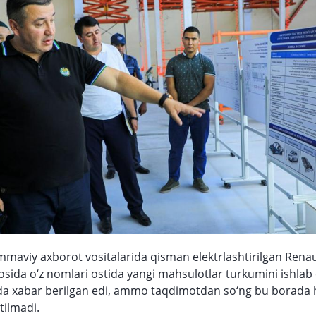
mmaviy axborot vositalarida qisman elektrlashtirilgan Renau
osida o‘z nomlari ostida yangi mahsulotlar turkumini ishlab
ida xabar berilgan edi, ammo taqdimotdan so‘ng bu borada
tilmadi.