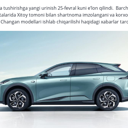
a tushirishga yangi urinish 25-fevral kuni e’lon qilindi. Ba
talarida Xitoy tomoni bilan shartnoma imzolangani va korx
 Changan modellari ishlab chiqarilishi haqidagi xabarlar tarq