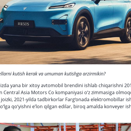
larni kutish kerak va umuman kutishga arzirmikin?
zda yana bir xitoy avtomobil brendini ishlab chiqarishni 20
gan Central Asia Motors Co kompaniyasi o‘z zimmasiga olmoq
h joizki, 2021-yilda tadbirkorlar Farg‘onada elektromobillar is
o‘lga qo‘yishni e’lon qilgan edilar, biroq amalda konveyer is