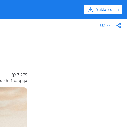
Yuklab olish
UZ
7 275
‘qish: 1 daqiqa