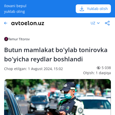
Ilovani bepul
Yuklab olish
yuklab oling
UZ
Temur Titorov
Butun mamlakat bo'ylab tonirovka
bo'yicha reydlar boshlandi
5 038
Chop etilgan: 1 Avgust 2024, 15:02
O‘qish: 1 daqiqa