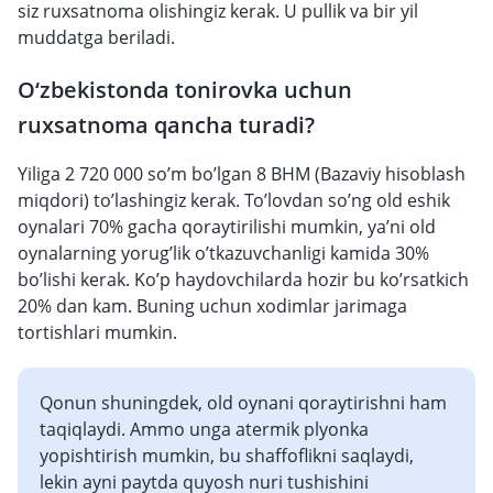
siz ruxsatnoma olishingiz kerak. U pullik va bir yil
muddatga beriladi.
O‘zbekistonda tonirovka uchun
ruxsatnoma qancha turadi?
Yiliga 2 720 000 so’m bo’lgan 8 BHM (Bazaviy hisoblash
miqdori) to’lashingiz kerak. To’lovdan so’ng old eshik
oynalari 70% gacha qoraytirilishi mumkin, ya’ni old
oynalarning yorug’lik o’tkazuvchanligi kamida 30%
bo’lishi kerak. Ko’p haydovchilarda hozir bu ko’rsatkich
20% dan kam. Buning uchun xodimlar jarimaga
tortishlari mumkin.
Qonun shuningdek, old oynani qoraytirishni ham
taqiqlaydi. Ammo unga atermik plyonka
yopishtirish mumkin, bu shaffoflikni saqlaydi,
lekin ayni paytda quyosh nuri tushishini