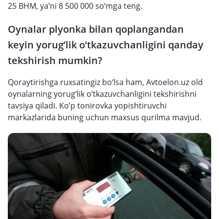
25 BHM, ya’ni 8 500 000 so‘mga teng.
Oynalar plyonka bilan qoplangandan
keyin yorug’lik o’tkazuvchanligini qanday
tekshirish mumkin?
Qoraytirishga ruxsatingiz bo‘lsa ham, Avtoelon.uz old
oynalarning yorug‘lik o‘tkazuvchanligini tekshirishni
tavsiya qiladi. Ko’p tonirovka yopishtiruvchi
markazlarida buning uchun maxsus qurilma mavjud.