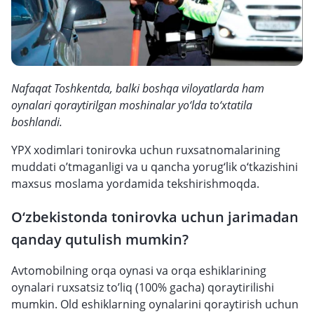
Nafaqat Toshkentda, balki boshqa viloyatlarda ham
oynalari qoraytirilgan moshinalar yo‘lda to‘xtatila
boshlandi.
YPX xodimlari tonirovka uchun ruxsatnomalarining
muddati o’tmaganligi va u qancha yorug‘lik o‘tkazishini
maxsus moslama yordamida tekshirishmoqda.
O‘zbekistonda tonirovka uchun jarimadan
qanday qutulish mumkin?
Avtomobilning orqa oynasi va orqa eshiklarining
oynalari ruxsatsiz to’liq (100% gacha) qoraytirilishi
mumkin. Old eshiklarning oynalarini qoraytirish uchun