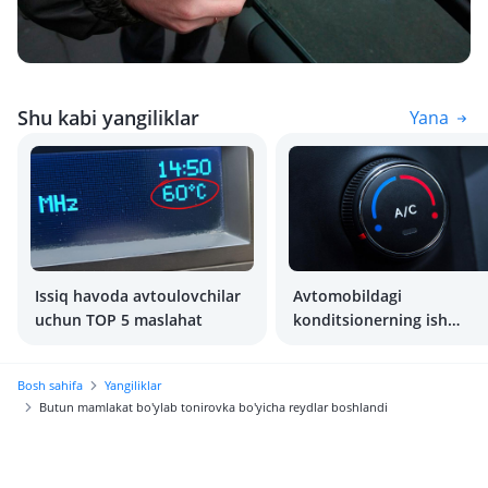
Shu kabi yangiliklar
Yana
Issiq havoda avtoulovchilar
Avtomobildagi
uchun TOP 5 maslahat
konditsionerning ish
faoliyatini qanday
yaxshilash mumkin?
Bosh sahifa
Yangiliklar
Butun mamlakat bo'ylab tonirovka bo'yicha reydlar boshlandi