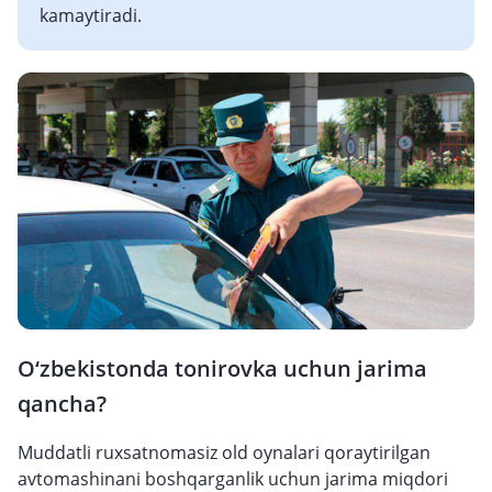
kamaytiradi.
O‘zbekistonda tonirovka uchun jarima
qancha?
Muddatli ruxsatnomasiz old oynalari qoraytirilgan
avtomashinani boshqarganlik uchun jarima miqdori