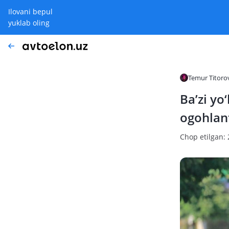
Ilovani bepul
yuklab oling
Temur Titoro
Ba’zi yo
ogohlant
Chop etilgan: 