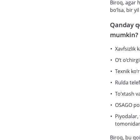
Biroq, agar 
bo‘lsa, bir y
Qanday qo
mumkin?
Xavfsizlik
O‘t o‘chirg
Texnik ko‘
Rulda tele
To‘xtash va
OSAGO poli
Piyodalar, 
tomonidan 
Biroq, bu qo