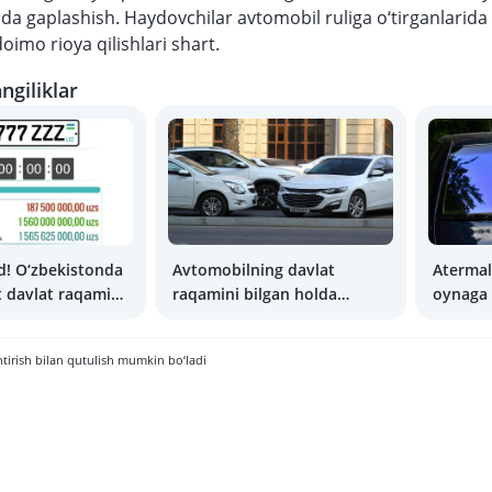
da gaplashish. Haydovchilar avtomobil ruliga o‘tirganlarida 
oimo rioya qilishlari shart.
ngiliklar
d! O‘zbekistonda
Avtomobilning davlat
Atermal
 davlat raqami
raqamini bilgan holda
oynaga 
ha?
haydovchi bilan qanday
mumkin
aloqaga chiqish mumkin?
ntirish bilan qutulish mumkin bo‘ladi