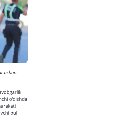
ar uchun
avobgarlik
inchi o‘qishda
harakati
vchi pul