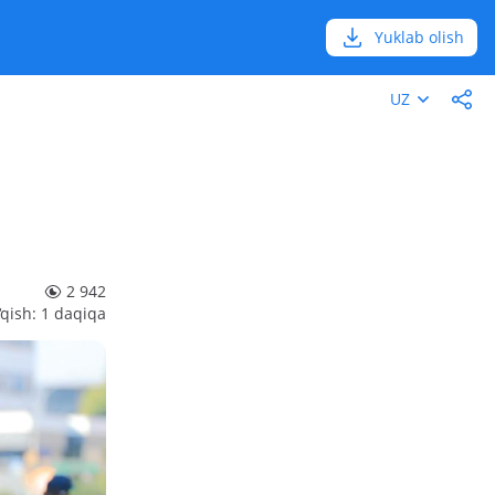
Yuklab olish
UZ
2 942
‘qish: 1 daqiqa