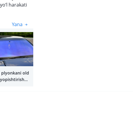
yo‘l harakati
Yana
Yana
 plyonkani old
yopishtirish
mi?