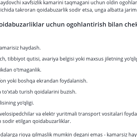
haydovchi xavfsizlik kamarini taqmagani uchun oldin ogohlan
il ichida takroran qoidabuzarlik sodir etsa, unga albatta jarim
idabuzarliklar uchun ogohlantirish bilan che
 kamarisiz haydash.
ich, tibbiyot qutisi, avariya belgisi yoki maxsus jiletning yo‘qli
rikdan o‘tmaganlik.
fon yoki boshqa ekrandan foydalanish.
 to‘xtab turish qoidalarini buzish.
sining yo‘qligi.
velosipedchilar va elektr yuritmali transport vositalari foyd
sodir etilgan qoidabuzarliklar.
idalarga rioya qilmaslik mumkin degani emas - kamarsiz ha