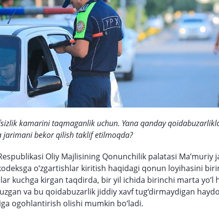
sizlik kamarini taqmaganlik uchun. Yana qanday qoidabuzarlikl
 jarimani bekor qilish taklif etilmoqda?
Respublikasi Oliy Majlisining Qonunchilik palatasi Ma’muriy j
 kodeksga o‘zgartishlar kiritish haqidagi qonun loyihasini bir
lar kuchga kirgan taqdirda, bir yil ichida birinchi marta yo‘l 
buzgan va bu qoidabuzarlik jiddiy xavf tug‘dirmaydigan haydo
iga ogohlantirish olishi mumkin bo‘ladi.