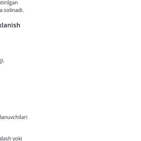
tirilgan
a solinadi.
klanish
gi.
alanuvchilari
ydash yoki