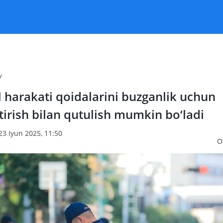
v
‘l harakati qoidalarini buzganlik uchun
irish bilan qutulish mumkin bo‘ladi
23 Iyun 2025, 11:50
O