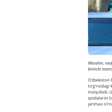
Masalan, xavf
birinchi marta
O‘zbekiston 
to‘g‘risidagi
ma’qulladi. U
qoidalarini 
jarimasi o‘rn