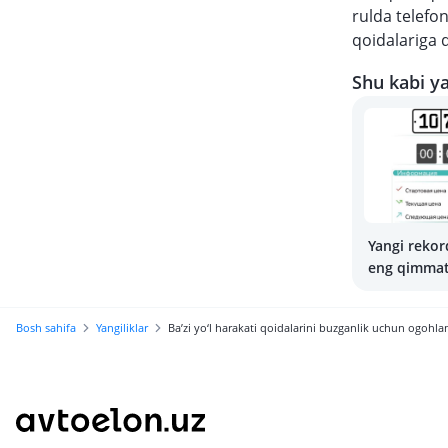
rulda telefon
qoidalariga d
Shu kabi ya
Yangi rekor
eng qimmat
narxi qanc
Bosh sahifa
Yangiliklar
Ba’zi yo‘l harakati qoidalarini buzganlik uchun ogohla