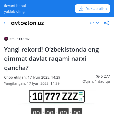
Ilovani bepul
Yuklab olish
yuklab oling
UZ
Temur Titorov
Yangi rekord! O‘zbekistonda eng
qimmat davlat raqami narxi
qancha?
5 277
Chop etilgan: 17 Iyun 2025, 14:29
O‘qish: 1 daqiqa
Yangilangan: 17 Iyun 2025, 14:39