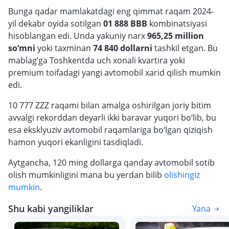
Bunga qadar mamlakatdagi eng qimmat raqam 2024-
yil dekabr oyida sotilgan
01 888 BBB
kombinatsiyasi
hisoblangan edi. Unda yakuniy narx
965,25 million
so‘mni
yoki taxminan
74 840 dollarni
tashkil etgan. Bu
mablag‘ga Toshkentda uch xonali kvartira yoki
premium toifadagi yangi avtomobil xarid qilish mumkin
edi.
10 777 ZZZ raqami bilan amalga oshirilgan joriy bitim
avvalgi rekorddan deyarli ikki baravar yuqori bo‘lib, bu
esa eksklyuziv avtomobil raqamlariga bo‘lgan qiziqish
hamon yuqori ekanligini tasdiqladi.
Aytgancha, 120 ming dollarga qanday avtomobil sotib
olish mumkinligini mana bu yerdan bilib
olishingiz
mumkin
.
Shu kabi yangiliklar
Yana