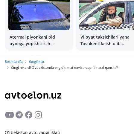
Atermal plyonkani old
Viloyat taksichilari yana
oynaga yopishtirish
Toshkentda ish olib
mumkinmi?
borishlari mumkin. Biroq,
ma’lum shartlar asosida
Bosh sahifa
Yangiliklar
Yangi rekord! O‘zbekistonda eng qimmat davlat raqami narxi qancha?
O‘zbekiston avto yangiliklari