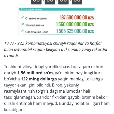
10 777 ZZZ kombinatsiyasi chiroyli raqamlar va harflar
bilan avtomobil raqam belgilari auksionida yangi rekordni
o‘rnatdi.
Toshkent viloyatidagi yuridik shaxs bu raqam uchun
qariyb
1,56 milliard so‘m
, ya’ni bitim paytidagi kurs
bo‘yicha
122 ming dollarga
yaqin mablag‘ to‘lashga
tayyor ekanligini bildirdi. Biroq, yakuniy
rasmiylashtirish to‘g‘risidagi ma’lumotlar hali
tasdiqlanmagan, xaridor fikridan qaytib, bitimni bekor
qilishi ehtimoli ham mavjud. Bunday holatlar ilgari ham
kuzatilgan.