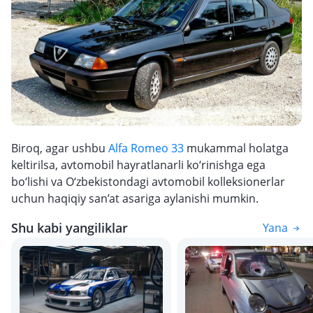
Biroq, agar ushbu
Alfa Romeo 33
mukammal holatga
keltirilsa, avtomobil hayratlanarli ko‘rinishga ega
bo‘lishi va O‘zbekistondagi avtomobil kolleksionerlar
uchun haqiqiy san’at asariga aylanishi mumkin.
Shu kabi yangiliklar
Yana