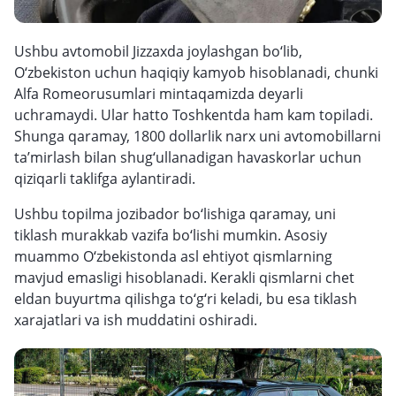
Ushbu avtomobil Jizzaxda joylashgan bo‘lib,
O‘zbekiston uchun haqiqiy kamyob hisoblanadi, chunki
Alfa Romeorusumlari mintaqamizda deyarli
uchramaydi. Ular hatto Toshkentda ham kam topiladi.
Shunga qaramay, 1800 dollarlik narx uni avtomobillarni
ta’mirlash bilan shug‘ullanadigan havaskorlar uchun
qiziqarli taklifga aylantiradi.
Ushbu topilma jozibador bo‘lishiga qaramay, uni
tiklash murakkab vazifa bo‘lishi mumkin. Asosiy
muammo O‘zbekistonda asl ehtiyot qismlarning
mavjud emasligi hisoblanadi. Kerakli qismlarni chet
eldan buyurtma qilishga to‘g‘ri keladi, bu esa tiklash
xarajatlari va ish muddatini oshiradi.