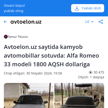
Ilovani bepul
Yuklab olish
yuklab oling
UZ
Temur Titorov
Avtoelon.uz saytida kamyob
avtomobillar sotuvda: Alfa Romeo
33 modeli 1800 AQSH dollariga
30 475
Chop etilgan: 30 Noyabr 2024, 19:58
O‘qish: 1 daqiqa