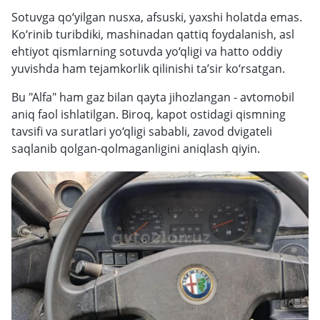
Sotuvga qo‘yilgan nusxa, afsuski, yaxshi holatda emas.
Ko‘rinib turibdiki, mashinadan qattiq foydalanish, asl
ehtiyot qismlarning sotuvda yo‘qligi va hatto oddiy
yuvishda ham tejamkorlik qilinishi ta’sir ko‘rsatgan.
Bu "Alfa" ham gaz bilan qayta jihozlangan - avtomobil
aniq faol ishlatilgan. Biroq, kapot ostidagi qismning
tavsifi va suratlari yo‘qligi sababli, zavod dvigateli
saqlanib qolgan-qolmaganligini aniqlash qiyin.