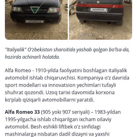
"Italiyalik" O‘zbekiston sharoitida yashab qolgan bo‘lsa-da,
hozirda achinarli holatda.
Alfa Romeo - 1910-yilda faoliyatini boshlagan italiyalik
avtomobil ishlab chiqaruvchisi. Kompaniya o‘z davrida
sport modellari va innovatsion yechimlari tufayli
shuhrat qozondi. Uzoq tarixi davomida korxona
ko‘plab qiziqarli avtomobillarni yaratdi.
Alfa Romeo 33
(905 yoki 907 seriyali) – 1983-yildan
1995-yilgacha ishlab chiqarilgan ixcham oilaviy
avtomobil. Besh eshikli liftbek o‘z sinfidagi
mashinalarga nisbatan dadil dizayni va yaxshi