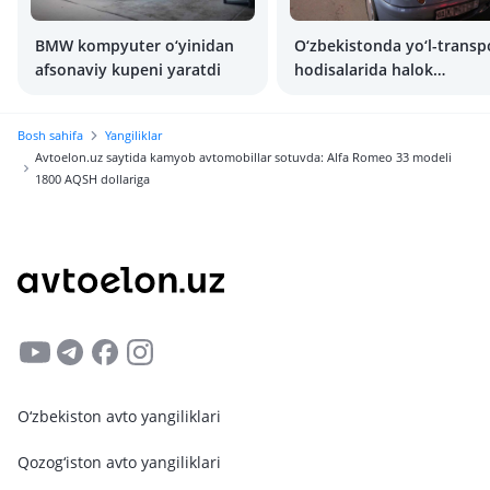
BMW kompyuter o‘yinidan
O‘zbekistonda yo‘l-transp
afsonaviy kupeni yaratdi
hodisalarida halok
bo‘lganlar soni tez ortib
bormoqda
Bosh sahifa
Yangiliklar
Avtoelon.uz saytida kamyob avtomobillar sotuvda: Alfa Romeo 33 modeli
1800 AQSH dollariga
O‘zbekiston avto yangiliklari
Qozog‘iston avto yangiliklari