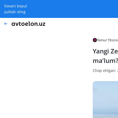
Ilovani bepul
yuklab oling
Temur Titoro
Yangi Ze
ma’lum
Chop etilgan: 