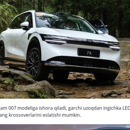
am 007 modeliga ishora qiladi, garchi uzoqdan ingichka LED 
iang krossoverlarini eslatishi mumkin.