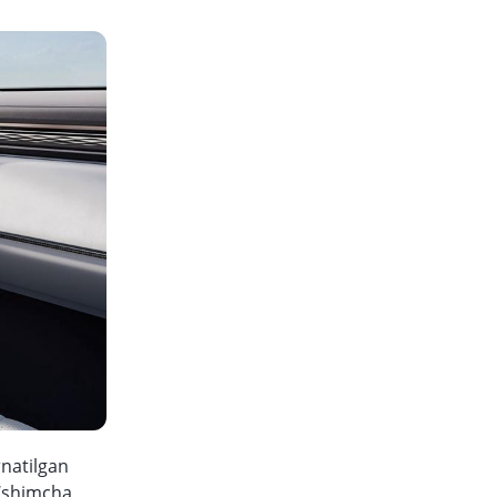
rnatilgan
o‘shimcha