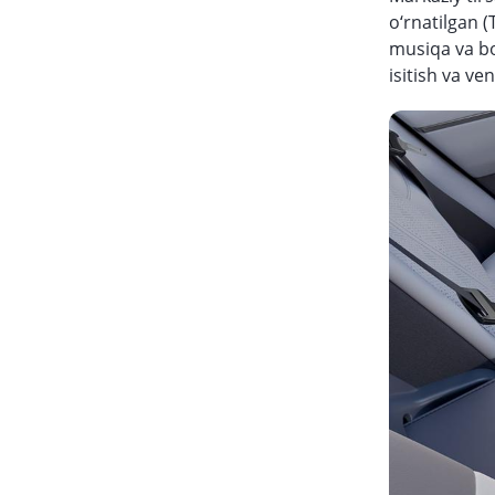
o‘rnatilgan (
musiqa va bo
isitish va ven