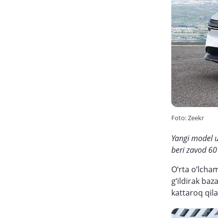
Foto: Zeekr
Yangi model u
beri zavod 6
O‘rta o‘lcha
g‘ildirak baz
kattaroq qila