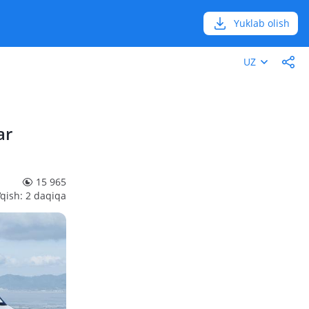
Yuklab olish
UZ
ar
15 965
‘qish: 2 daqiqa