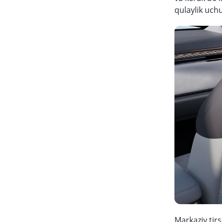
qulaylik uch
Markaziy tir