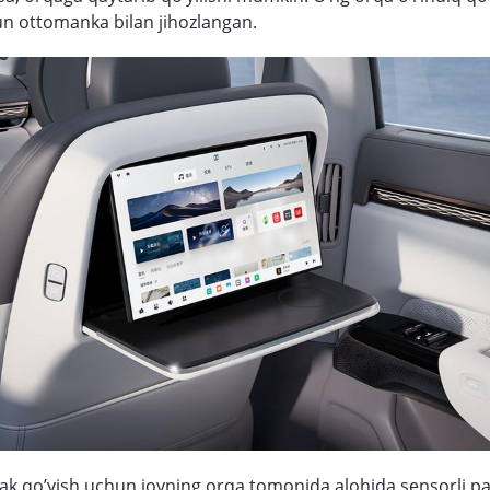
un ottomanka bilan jihozlangan.
sak qo’yish uchun joyning orqa tomonida alohida sensorli p