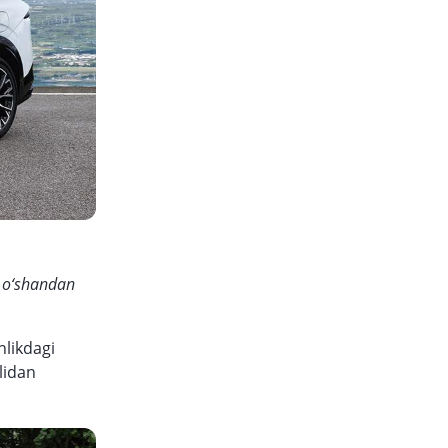
a o‘shandan
likdagi
lidan