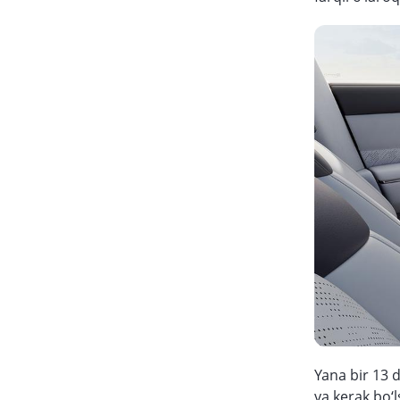
Yana bir 13 d
va kerak bo‘