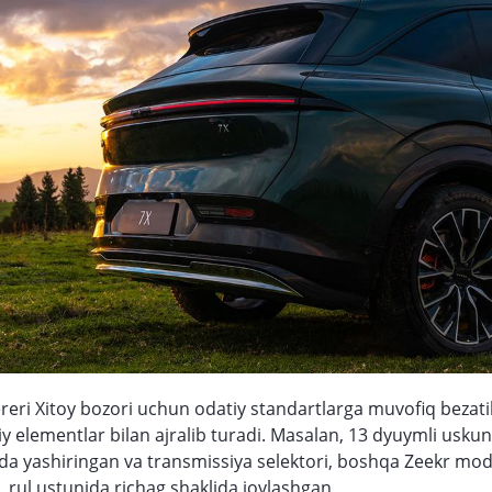
ereri Xitoy bozori uchun odatiy standartlarga muvofiq beza
iy elementlar bilan ajralib turadi. Masalan, 13 dyuymli uskun
ida yashiringan va transmissiya selektori, boshqa Zeekr mod
q, rul ustunida richag shaklida joylashgan.