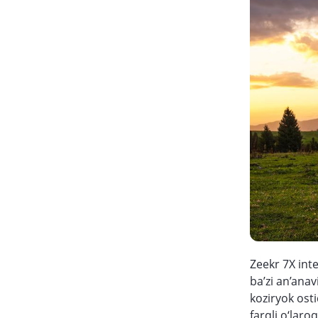
Zeekr 7X int
ba’zi an’anav
koziryok ost
farqli o‘laro