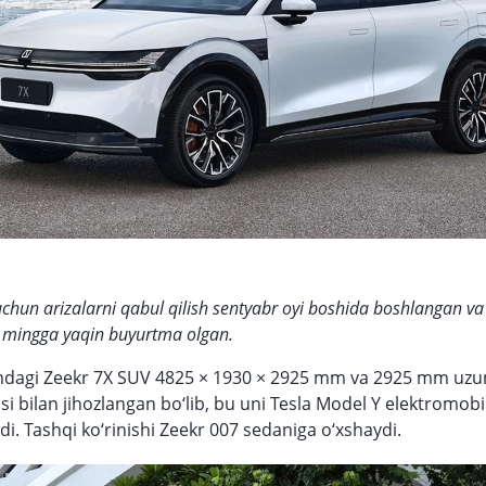
chun arizalarni qabul qilish sentyabr oyi boshida boshlangan v
0 mingga yaqin buyurtma olgan.
mdagi Zeekr 7X SUV 4825 × 1930 × 2925 mm va 2925 mm uzun
asi bilan jihozlangan bo‘lib, bu uni Tesla Model Y elektromobi
di. Tashqi ko‘rinishi Zeekr 007 sedaniga o‘xshaydi.