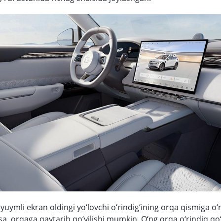
yuymli ekran oldingi yo‘lovchi o‘rindig‘ining orqa qismiga o‘
lsa, orqaga qaytarib qo‘yilishi mumkin. O‘ng orqa o‘rindiq q