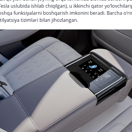
Tesla uslubida ishlab chiqilgan), u ikkinchi qator yo‘lovchilari
shqa funksiyalarni boshqarish imkonini beradi. Barcha o‘ri
tilyatsiya tizimlari bilan jihozlangan.