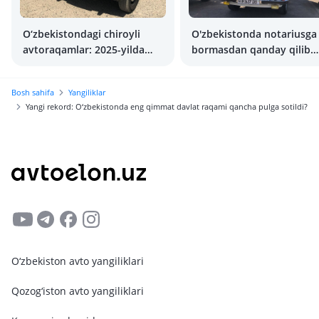
O‘zbekistondagi chiroyli
O'zbekistonda notariusga
avtoraqamlar: 2025-yilda
bormasdan qanday qilib
ularni auksiondan qanday
moshina sotib olish
sotib olish mumkin
mumkin?
Bosh sahifa
Yangiliklar
Yangi rekord: O‘zbekistonda eng qimmat davlat raqami qancha pulga sotildi?
O‘zbekiston avto yangiliklari
Qozog‘iston avto yangiliklari