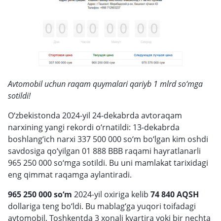
Avtomobil uchun raqam quymalari qariyb 1 mlrd so‘mga
sotildi!
O‘zbekistonda 2024-yil 24-dekabrda avtoraqam
narxining yangi rekordi o‘rnatildi: 13-dekabrda
boshlang‘ich narxi 337 500 000 so‘m bo‘lgan kim oshdi
savdosiga qo‘yilgan 01 888 BBB raqami hayratlanarli
965 250 000 so‘mga sotildi. Bu uni mamlakat tarixidagi
eng qimmat raqamga aylantiradi.
965 250 000 so‘m
2024-yil oxiriga kelib
74 840 AQSH
dollariga teng bo‘ldi. Bu mablag‘ga yuqori toifadagi
avtomobil, Toshkentda 3 xonali kvartira yoki bir nechta