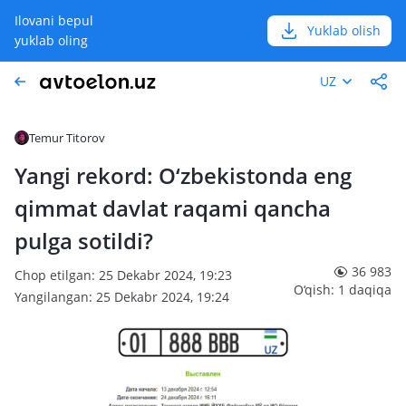
Ilovani bepul
Yuklab olish
yuklab oling
UZ
Temur Titorov
Yangi rekord: O‘zbekistonda eng
qimmat davlat raqami qancha
pulga sotildi?
36 983
Chop etilgan: 25 Dekabr 2024, 19:23
O‘qish: 1 daqiqa
Yangilangan: 25 Dekabr 2024, 19:24