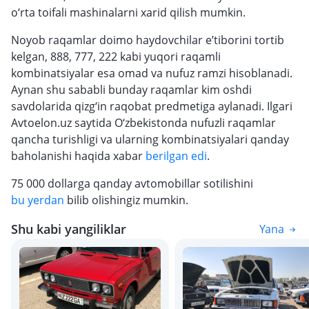
o‘rta toifali mashinalarni xarid qilish mumkin.
Noyob raqamlar doimo haydovchilar e’tiborini tortib
kelgan, 888, 777, 222 kabi yuqori raqamli
kombinatsiyalar esa omad va nufuz ramzi hisoblanadi.
Aynan shu sababli bunday raqamlar kim oshdi
savdolarida qizg‘in raqobat predmetiga aylanadi. Ilgari
Avtoelon.uz saytida O‘zbekistonda nufuzli raqamlar
qancha turishligi va ularning kombinatsiyalari qanday
baholanishi haqida xabar
berilgan edi
.
75 000 dollarga qanday avtomobillar sotilishini
bu yerdan
bilib olishingiz mumkin.
Shu kabi yangiliklar
Yana