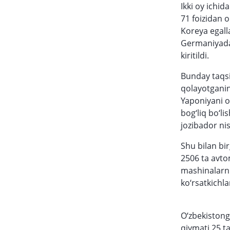
Ikki oy ichi
71 foizidan o
Koreya egalla
Germaniyada
kiritildi.
Bunday taqsi
qolayotganin
Yaponiyani o
bog‘liq bo‘l
jozibador nis
Shu bilan bi
2506 ta avtom
mashinalarn
ko‘rsatkichl
O‘zbekistong
qiymati 25 t