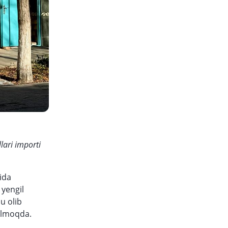
lari importi
rida
 yengil
u olib
qolmoqda.