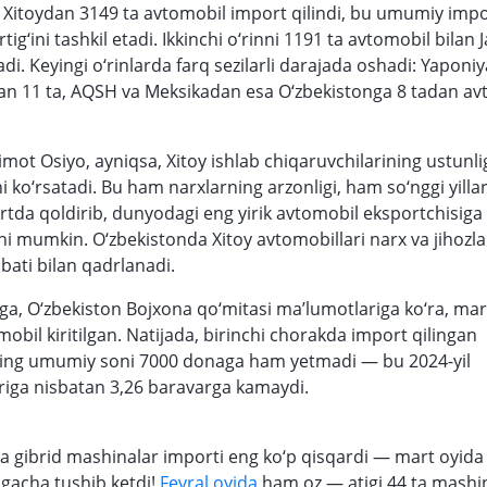
da Xitoydan 3149 ta avtomobil import qilindi, bu umumiy imp
rtig‘ini tashkil etadi. Ikkinchi o‘rinni 1191 ta avtomobil bilan 
di. Keyingi o‘rinlarda farq sezilarli darajada oshadi: Yaponi
n 11 ta, AQSH va Meksikadan esa O‘zbekistonga 8 tadan av
mot Osiyo, ayniqsa, Xitoy ishlab chiqaruvchilarining ustunli
i ko‘rsatadi. Bu ham narxlarning arzonligi, ham so‘nggi yilla
rtda qoldirib, dunyodagi eng yirik avtomobil eksportchisiga
ishi mumkin. O‘zbekistonda Xitoy avtomobillari narx va jihozl
bati bilan qadrlanadi.
rga, O‘zbekiston Bojxona qo‘mitasi ma’lumotlariga ko‘ra, mar
obil kiritilgan. Natijada, birinchi chorakda import qilingan
ing umumiy soni 7000 donaga ham yetmadi — bu 2024-yil
ariga nisbatan 3,26 baravarga kamaydi.
a gibrid mashinalar importi eng ko‘p qisqardi — mart oyida
agacha tushib ketdi!
Fevral oyida
ham oz — atigi 44 ta mashin