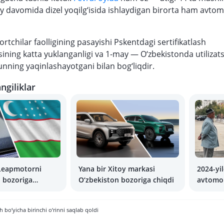
oy davomida dizel yoqilg‘isida ishlaydigan birorta ham avtom
rtchilar faolligining pasayishi Pskentdagi sertifikatlash
ining katta yuklanganligi va 1-may — O‘zbekistonda utilizatsi
nning yaqinlashayotgani bilan bog‘liqdir.
ngiliklar
 Leapmotorni
Yana bir Xitoy markasi
2024-yi
 bozoriga
O‘zbekiston bozoriga chiqdi
avtomob
a ko‘maklashadi
elektro
ko‘payd
 bo‘yicha birinchi o‘rinni saqlab qoldi