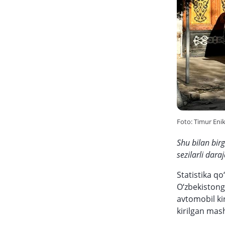
Foto: Timur Eni
Shu bilan birg
sezilarli dar
Statistika qo
O‘zbekistong
avtomobil kir
kirilgan mas