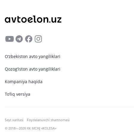
O‘zbekiston avto yangiliklari
Qozog‘iston avto yangiliklari
Kompaniya haqida
To‘liq versiya
Sayt xaritasi
Foydalanuvchi shartnomasi
© 2018—2026 XK MCHJ «KOLESA»