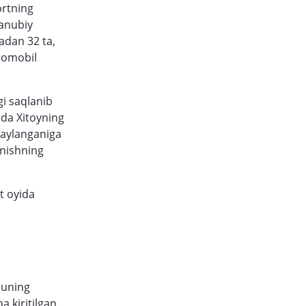
ortning
Janubiy
yadan 32 ta,
tomobil
gi saqlanib
rda Xitoyning
 aylanganiga
anishning
t oyida
 uning
a kiritilgan