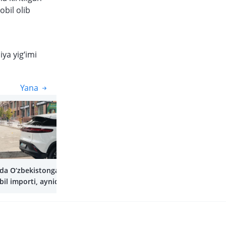
obil olib
ya yig‘imi
Yana
Yana
lda O‘zbekistonga
il importi, ayniqsa
mobillar segmentida
i