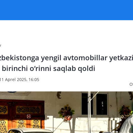
v
zbekistonga yengil avtomobillar yetkaz
 birinchi o‘rinni saqlab qoldi
11 Aprel 2025, 16:05
O