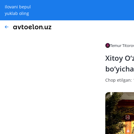
Ilovani bepul
yuklab oling
Temur Titoro
Xitoy O‘
bo‘yicha
Chop etilgan: 