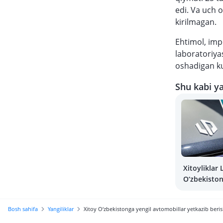
edi. Va uch 
kirilmagan.
Ehtimol, impo
laboratoriyas
oshadigan ku
Shu kabi ya
Xitoyliklar
O‘zbekiston
qaytarishg
Bosh sahifa
Yangiliklar
Xitoy O‘zbekistonga yengil avtomobillar yetkazib berish