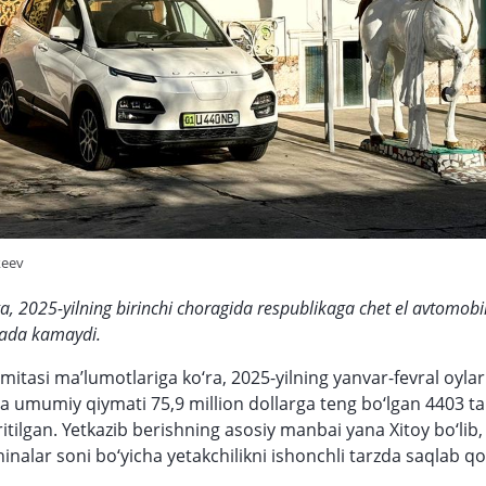
keev
a, 2025-yilning birinchi choragida respublikaga chet el avtomobil
ajada kamaydi.
‘mitasi ma’lumotlariga ko‘ra, 2025-yilning yanvar-fevral oyla
a umumiy qiymati 75,9 million dollarga teng bo‘lgan 4403 ta
itilgan. Yetkazib berishning asosiy manbai yana Xitoy bo‘lib, 
hinalar soni bo‘yicha yetakchilikni ishonchli tarzda saqlab 