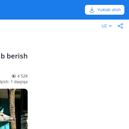
Yuklab olish
UZ
ib berish
4 528
‘qish: 1 daqiqa