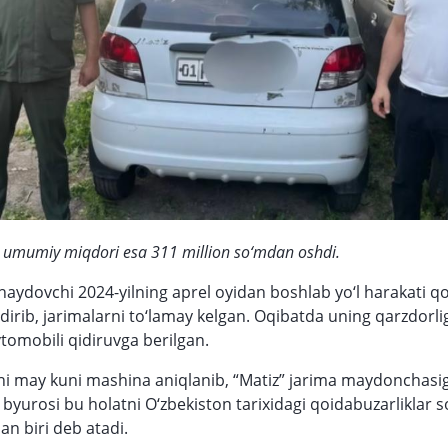
g umumiy miqdori esa 311 million so‘mdan oshdi.
haydovchi 2024-yilning aprel oyidan boshlab yo‘l harakati qo
ldirib, jarimalarni to‘lamay kelgan. Oqibatda uning qarzdorlig
tomobili qidiruvga berilgan.
i may kuni mashina aniqlanib, “Matiz” jarima maydonchasig
 byurosi bu holatni O‘zbekiston tarixidagi qoidabuzarliklar s
dan biri deb atadi.