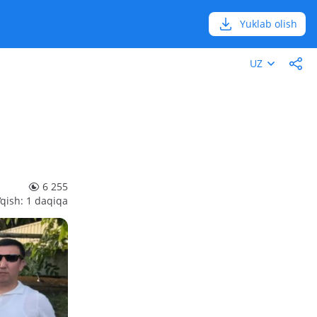
Yuklab olish
UZ
6 255
‘qish: 1 daqiqa