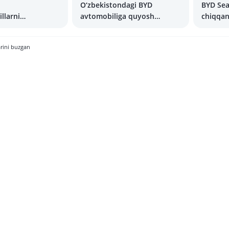
O‘zbekistondagi BYD
BYD Sea
llarni
avtomobiliga quyosh
chiqqan
 qimmatlashadi
panelio‘rnatildi
jihozlan
arini buzgan