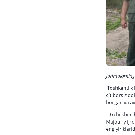
Jarimalarnin
Toshkentlik 
e’tiborsiz qo
borgan va av
O‘n beshinch
Majburiy ijro
eng yiriklari