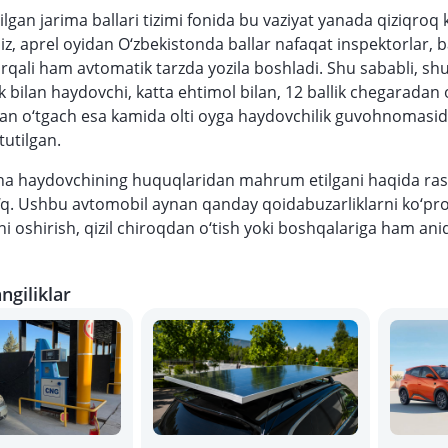
tilgan jarima ballari tizimi fonida bu vaziyat yanada qiziqroq 
miz, aprel oyidan O‘zbekistonda ballar nafaqat inspektorlar, 
orqali ham avtomatik tarzda yozila boshladi. Shu sababli, s
 bilan haydovchi, katta ehtimol bilan, 12 ballik chegaradan o
an o‘tgach esa kamida olti oyga haydovchilik guvohnomas
tutilgan.
cha haydovchining huquqlaridan mahrum etilgani haqida ra
q. Ushbu avtomobil aynan qanday qoidabuzarliklarni ko‘pro
kni oshirish, qizil chiroqdan o‘tish yoki boshqalariga ham aniq
ngiliklar