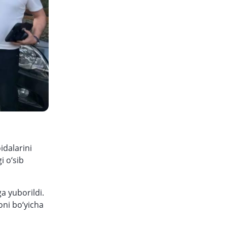
idalarini
i o‘sib
a yuborildi.
oni bo‘yicha