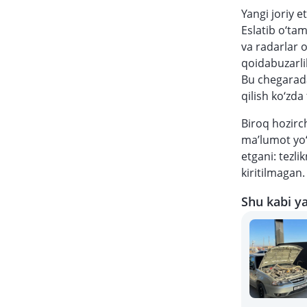
Yangi joriy e
Eslatib o‘ta
va radarlar 
qoidabuzarlik
Bu chegarad
qilish ko‘zda 
Biroq hozir
ma’lumot yo‘
etgani: tezli
kiritilmagan.
Shu kabi ya