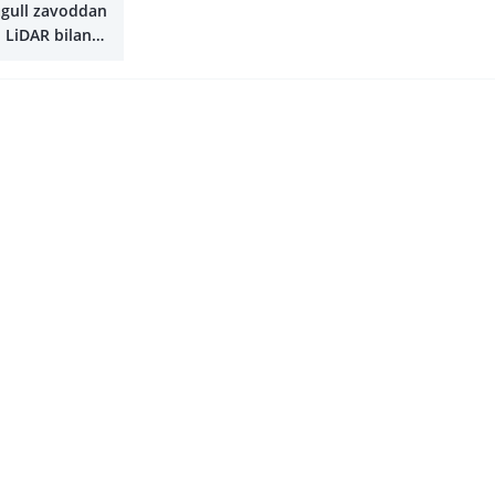
gull zavoddan
 LiDAR bilan
di