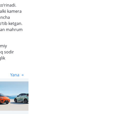
ko‘rinadi.
balki kamera
huncha
‘tib ketgan.
idan mahrum
smiy
q sodir
lik
Yana
Yana