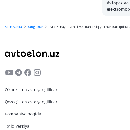
Avtogaz va
elektromobi
quvvatlash
Bosh sahifa
Yangiliklar
"Matiz" haydovchisi 900 dan ortiq yo‘l harakati qoidal
O‘zbekiston avto yangiliklari
Qozog‘iston avto yangiliklari
Kompaniya haqida
To‘liq versiya