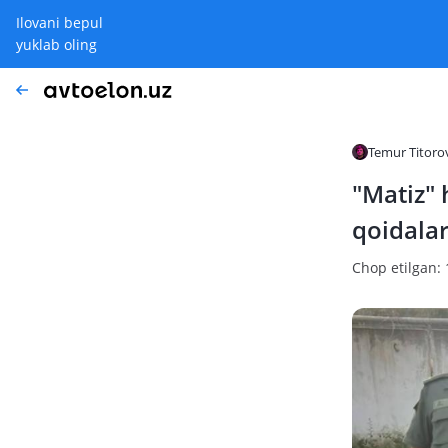
Ilovani bepul
yuklab oling
Temur Titoro
"Matiz" 
qoidalar
Chop etilgan: 