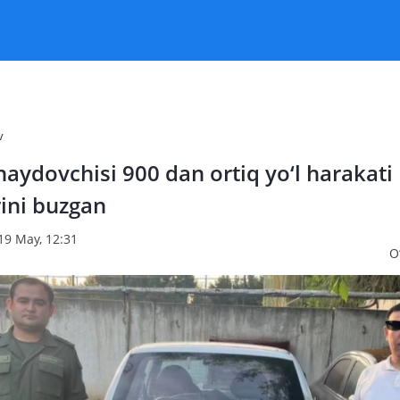
v
haydovchisi 900 dan ortiq yo‘l harakati
ini buzgan
19 May, 12:31
O