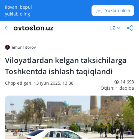
Ilovani bepul
Yuklab olish
yuklab oling
UZ
Temur Titorov
Viloyatlardan kelgan taksichilarga
Toshkentda ishlash taqiqlandi
14 693
Chop etilgan: 13 Iyun 2025, 13:38
O‘qish: 1 daqiqa