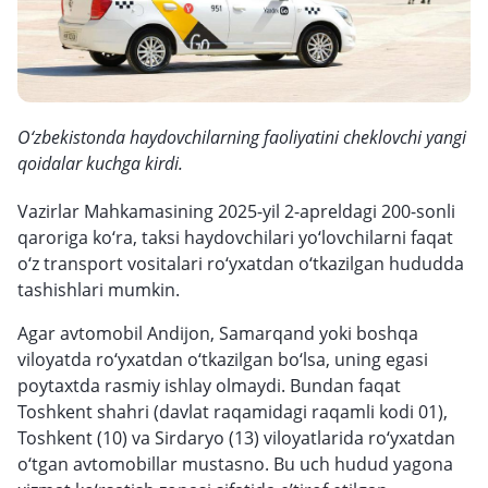
O‘zbekistonda haydovchilarning faoliyatini cheklovchi yangi
qoidalar kuchga kirdi.
Vazirlar Mahkamasining 2025-yil 2-apreldagi 200-sonli
qaroriga ko‘ra, taksi haydovchilari yo‘lovchilarni faqat
o‘z transport vositalari ro‘yxatdan o‘tkazilgan hududda
tashishlari mumkin.
Agar avtomobil Andijon, Samarqand yoki boshqa
viloyatda ro‘yxatdan o‘tkazilgan bo‘lsa, uning egasi
poytaxtda rasmiy ishlay olmaydi. Bundan faqat
Toshkent shahri (davlat raqamidagi raqamli kodi 01),
Toshkent (10) va Sirdaryo (13) viloyatlarida ro‘yxatdan
o‘tgan avtomobillar mustasno. Bu uch hudud yagona