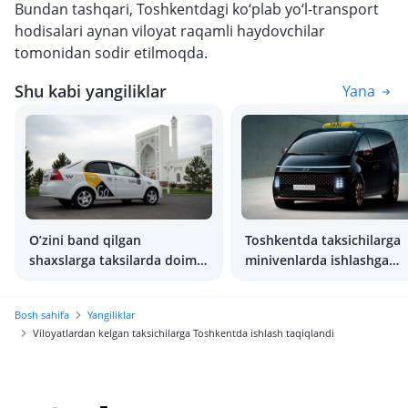
Bundan tashqari, Toshkentdagi ko‘plab yo‘l-transport
hodisalari aynan viloyat raqamli haydovchilar
tomonidan sodir etilmoqda.
Shu kabi yangiliklar
Yana
O’zini band qilgan
Toshkentda taksichilarga
shaxslarga taksilarda doimiy
minivenlarda ishlashga
asosda ishlashga ruxsat
ruxsat berilishi mumkin
berildi
Bosh sahifa
Yangiliklar
Viloyatlardan kelgan taksichilarga Toshkentda ishlash taqiqlandi