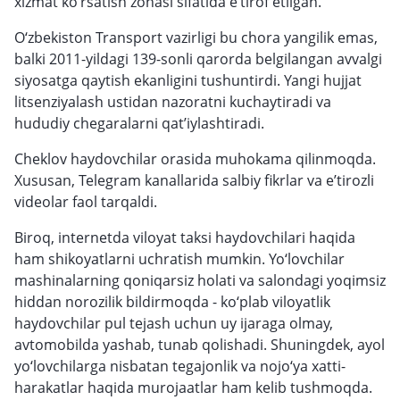
xizmat ko‘rsatish zonasi sifatida e’tirof etilgan.
O‘zbekiston Transport vazirligi bu chora yangilik emas,
balki 2011-yildagi 139-sonli qarorda belgilangan avvalgi
siyosatga qaytish ekanligini tushuntirdi. Yangi hujjat
litsenziyalash ustidan nazoratni kuchaytiradi va
hududiy chegaralarni qat’iylashtiradi.
Cheklov haydovchilar orasida muhokama qilinmoqda.
Xususan, Telegram kanallarida salbiy fikrlar va e’tirozli
videolar faol tarqaldi.
Biroq, internetda viloyat taksi haydovchilari haqida
ham shikoyatlarni uchratish mumkin. Yo‘lovchilar
mashinalarning qoniqarsiz holati va salondagi yoqimsiz
hiddan norozilik bildirmoqda - ko‘plab viloyatlik
haydovchilar pul tejash uchun uy ijaraga olmay,
avtomobilda yashab, tunab qolishadi. Shuningdek, ayol
yo‘lovchilarga nisbatan tegajonlik va nojo‘ya xatti-
harakatlar haqida murojaatlar ham kelib tushmoqda.