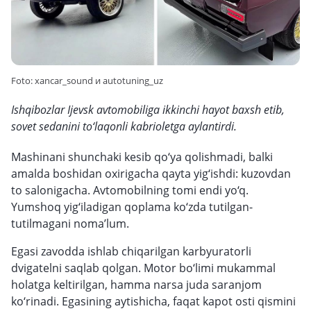
Foto: xancar_sound и autotuning_uz
Ishqibozlar Ijevsk avtomobiliga ikkinchi hayot baxsh etib,
sovet sedanini to‘laqonli kabrioletga aylantirdi.
Mashinani shunchaki kesib qo‘ya qolishmadi, balki
amalda boshidan oxirigacha qayta yig‘ishdi: kuzovdan
to salonigacha. Avtomobilning tomi endi yo‘q.
Yumshoq yig‘iladigan qoplama ko‘zda tutilgan-
tutilmagani noma’lum.
Egasi zavodda ishlab chiqarilgan karbyuratorli
dvigatelni saqlab qolgan. Motor bo‘limi mukammal
holatga keltirilgan, hamma narsa juda saranjom
ko‘rinadi. Egasining aytishicha, faqat kapot osti qismini