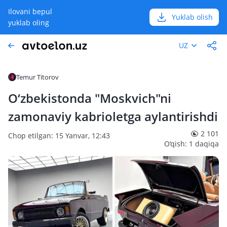
Ilovani bepul
Yuklab olish
yuklab oling
UZ
Temur Titorov
O‘zbekistonda "Moskvich"ni
zamonaviy kabrioletga aylantirishdi
2 101
Chop etilgan: 15 Yanvar, 12:43
O‘qish: 1 daqiqa