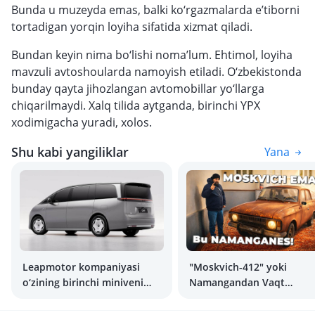
Bunda u muzeyda emas, balki ko‘rgazmalarda e’tiborni
tortadigan yorqin loyiha sifatida xizmat qiladi.
Bundan keyin nima bo‘lishi noma’lum. Ehtimol, loyiha
mavzuli avtoshoularda namoyish etiladi. O‘zbekistonda
bunday qayta jihozlangan avtomobillar yo‘llarga
chiqarilmaydi. Xalq tilida aytganda, birinchi YPX
xodimigacha yuradi, xolos.
Shu kabi yangiliklar
Yana
Leapmotor kompaniyasi
"Moskvich-412" yoki
o‘zining birinchi miniveni
Namangandan Vaqt
bo‘lgan D99 modelini taqdim
kapsulasi!
etdi