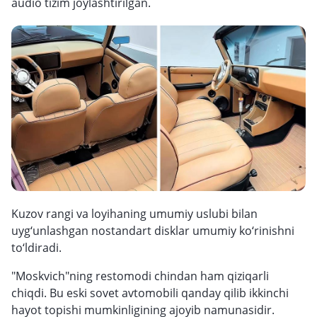
audio tizim joylashtirilgan.
Kuzov rangi va loyihaning umumiy uslubi bilan
uyg‘unlashgan nostandart disklar umumiy ko‘rinishni
to‘ldiradi.
"Moskvich"ning restomodi chindan ham qiziqarli
chiqdi. Bu eski sovet avtomobili qanday qilib ikkinchi
hayot topishi mumkinligining ajoyib namunasidir.