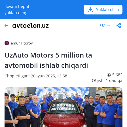
Ilovani bepul
Yuklab olish
yuklab oling
UZ
Temur Titorov
UzAuto Motors 5 million ta
avtomobil ishlab chiqardi
5 682
Chop etilgan: 26 Iyun 2025, 13:58
O‘qish: 1 daqiqa