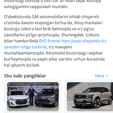
bozoridagi bunday o‘sish sur’ati bilan faqat Rossiya
avtogigantini taqqoslash mumkin.
O‘zbekistonda GM avtomobillarini ishlab chiqarish
o‘sishda davom etayotgan bo‘lsa-da, Xitoy markalari
bozorga tobora faol kirib kelmoqda va o‘z yig‘uv
zavodlarini yo‘lga qo‘ymoqda. Shuningdek, UzAuto
bilan hamkorlikda
BYD brendi ham Jizzax viloyatida o‘z
zavodini ishga tushirib
, o‘z mavqeini
mustahkamlamoqda. Avtomobil bozoridagi raqobat
kuchaymoqda va yaqin yillar xaridor uchun kurashda
hal qiluvchi bo‘ladi.
Shu kabi yangiliklar
Yana