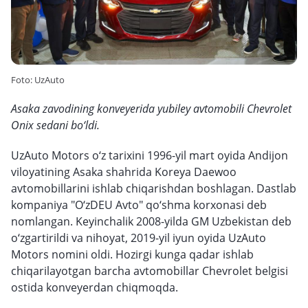
Foto: UzAuto
Asaka zavodining konveyerida yubiley avtomobili Chevrolet
Onix sedani bo‘ldi.
UzAuto Motors o‘z tarixini 1996-yil mart oyida Andijon
viloyatining Asaka shahrida Koreya Daewoo
avtomobillarini ishlab chiqarishdan boshlagan. Dastlab
kompaniya "O‘zDEU Avto" qo‘shma korxonasi deb
nomlangan. Keyinchalik 2008-yilda GM Uzbekistan deb
o‘zgartirildi va nihoyat, 2019-yil iyun oyida UzAuto
Motors nomini oldi. Hozirgi kunga qadar ishlab
chiqarilayotgan barcha avtomobillar Chevrolet belgisi
ostida konveyerdan chiqmoqda.