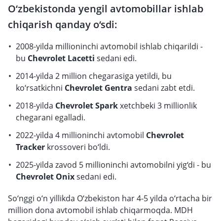
O‘zbekistonda yengil avtomobillar ishlab
chiqarish qanday o‘sdi:
2008-yilda millioninchi avtomobil ishlab chiqarildi -
bu
Chevrolet Lacetti
sedani edi.
2014-yilda 2 million chegarasiga yetildi, bu
ko‘rsatkichni
Chevrolet Gentra
sedani zabt etdi.
2018-yilda
Chevrolet Spark
xetchbeki 3 millionlik
chegarani egalladi.
2022-yilda 4 millioninchi avtomobil
Chevrolet
Tracker
krossoveri bo‘ldi.
2025-yilda zavod 5 millioninchi avtomobilni yig‘di - bu
Chevrolet Onix
sedani edi.
So‘nggi o‘n yillikda O‘zbekiston har 4-5 yilda o‘rtacha bir
million dona avtomobil ishlab chiqarmoqda. MDH