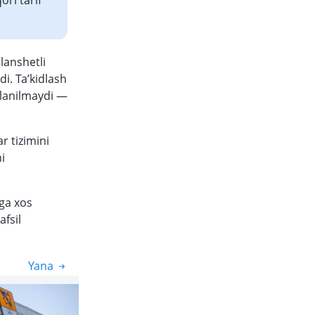
ori tarif
lanshetli
i. Ta’kidlash
llanilmaydi —
r tizimini
ni
iga xos
afsil
Yana