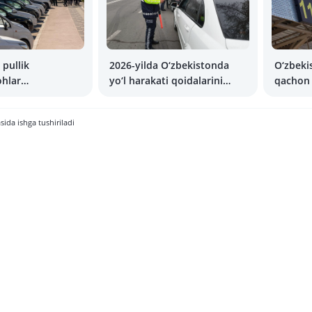
pullik
2026-yilda O‘zbekistonda
O‘zbekis
ohlar
yo‘l harakati qoidalarini
qachon
irildi.
buzganlik uchun barcha
oh qancha
jarimalar to‘g‘risida
sida ishga tushiriladi