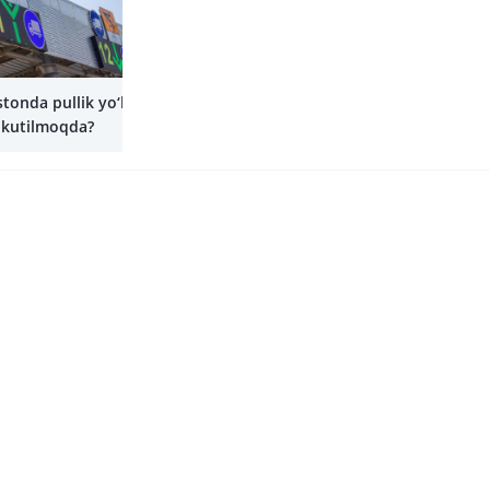
Yana
tonda pullik yo‘llar
 kutilmoqda?