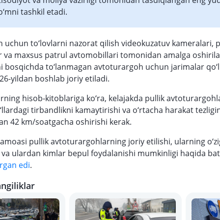
qtisodiyot va moliya vazirligi tomonidan tasdiqlangan eng yuq
‘mni tashkil etadi.
 uchun to‘lovlarni nazorat qilish videokuzatuv kameralari, p
r va maxsus patrul avtomobillari tomonidan amalga oshirilad
nchi bosqichda to‘lanmagan avtoturargoh uchun jarimalar qo‘
26-yildan boshlab joriy etiladi.
ning hisob-kitoblariga ko‘ra, kelajakda pullik avtoturargohla
o‘llardagi tirbandlikni kamaytirishi va o‘rtacha harakat tezligi
n 42 km/soatgacha oshirishi kerak.
amoasi pullik avtoturargohlarning joriy etilishi, ularning o‘z
i va ulardan kimlar bepul foydalanishi mumkinligi haqida bat
rgan edi
.
ngiliklar