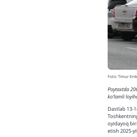
Foto: Timur Eni
Poytaxtda 200
ko‘lamli loyih
Dastlab 13-1
Toshkentning
oyidayoq biri
etish 2025-yil