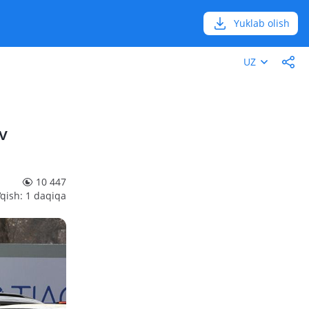
Yuklab olish
UZ
v
10 447
‘qish: 1 daqiqa