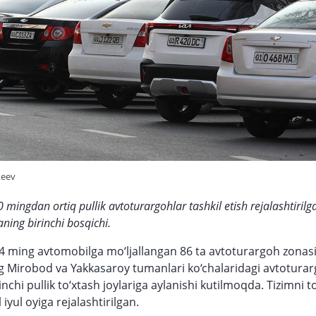
keev
 mingdan ortiq pullik avtoturargohlar tashkil etish rejalashtiril
aning birinchi bosqichi.
4 ming avtomobilga mo‘ljallangan 86 ta avtoturargoh zonasi 
 Mirobod va Yakkasaroy tumanlari ko‘chalaridagi avtotura
nchi pullik to‘xtash joylariga aylanishi kutilmoqda. Tizimni to‘
 iyul oyiga rejalashtirilgan.