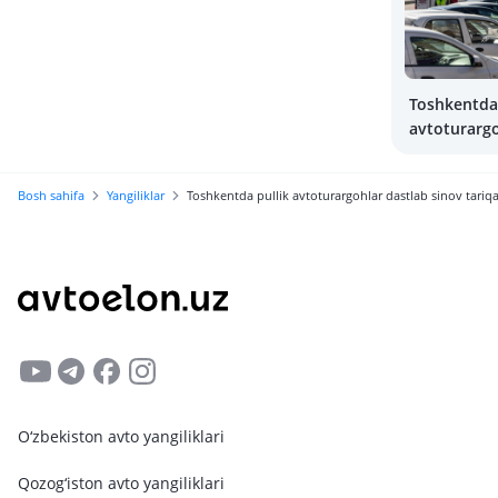
Toshkentda 
avtoturarg
qonuniylasht
Avtoturarg
Bosh sahifa
Yangiliklar
Toshkentda pullik avtoturargohlar dastlab sinov tariqa
turadi?
O‘zbekiston avto yangiliklari
Qozog‘iston avto yangiliklari