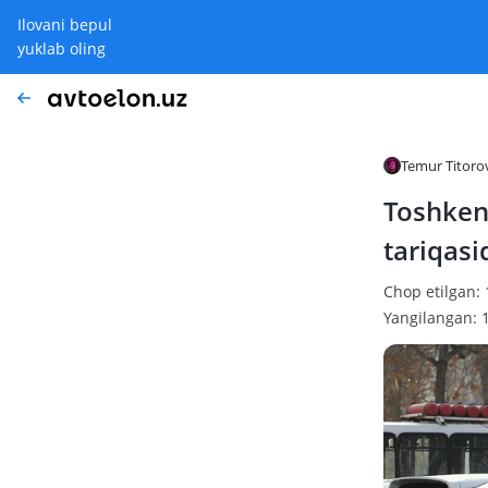
Ilovani bepul
yuklab oling
Temur Titoro
Toshkent
tariqasi
Chop etilgan: 
Yangilangan: 