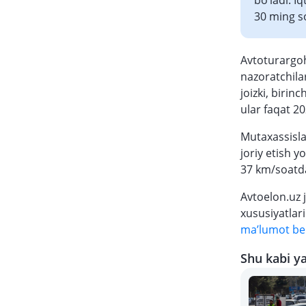
bo‘ladi. I
30 ming so
Avtoturargoh
nazoratchila
joizki, biri
ular faqat 20
Mutaxassislar
joriy etish y
37 km/soatda
Avtoelon.uz j
xususiyatlar
ma’lumot be
Shu kabi ya