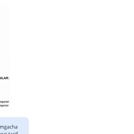
o‘mgacha