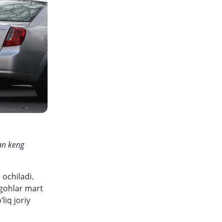
gan keng
ochiladi.
rgohlar mart
liq joriy