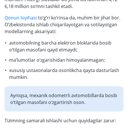
6,18 million so‘mni tashkil etadi.
Qonun loyihasi
to‘g‘ri ko‘rinsa-da, muhim bir jihat bor.
O‘zbekistonda ishlab chiqarilayotgan va sotilayotgan
modellarning aksariyati:
avtomobilning barcha elektron bloklarida bosib
o‘tilgan masofani qayd etmaydi;
ma’lumotlar o‘zgarishidan himoyalanmagan;
xususiy ustaxonalarda osonlikcha qayta dasturlash
mumkin.
Ayniqsa, mexanik odometrli avtomobillarda bosib
o‘tilgan masofani o‘zgartirish oson.
Tizimning samarali ishlashi uchun quyidagilar zarur: