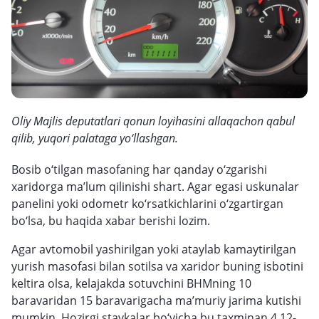
Oliy Majlis deputatlari qonun loyihasini allaqachon qabul
qilib, yuqori palataga yo‘llashgan.
Bosib o‘tilgan masofaning har qanday o‘zgarishi
xaridorga ma’lum qilinishi shart. Agar egasi uskunalar
panelini yoki odometr ko‘rsatkichlarini o‘zgartirgan
bo‘lsa, bu haqida xabar berishi lozim.
Agar avtomobil yashirilgan yoki ataylab kamaytirilgan
yurish masofasi bilan sotilsa va xaridor buning isbotini
keltira olsa, kelajakda sotuvchini BHMning 10
baravaridan 15 baravarigacha ma’muriy jarima kutishi
mumkin. Hozirgi stavkalar bo‘yicha bu taxminan 4,12-