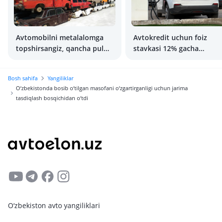
Avtomobilni metalalomga
Avtokredit uchun foiz
topshirsangiz, qancha pul
stavkasi 12% gacha
berishadi?
pasayishi mumkin
Bosh sahifa
Yangiliklar
O‘zbekistonda bosib o‘tilgan masofani o‘zgartirganligi uchun jarima
tasdiqlash bosqichidan o‘tdi
O‘zbekiston avto yangiliklari