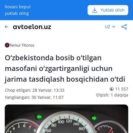
Ilovani bepul
Yuklab olish
yuklab oling
UZ
Temur Titorov
O‘zbekistonda bosib o‘tilgan
masofani o‘zgartirganligi uchun
jarima tasdiqlash bosqichidan o‘tdi
11 557
Chop etilgan: 28 Yanvar, 13:33
O‘qish: 1 daqiqa
Yangilangan: 30 Yanvar, 11:07