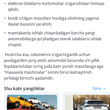
elektron bloklarni ma’lumotlar o‘zgarishidan himoya
qilish;
bosib o‘tilgan masofani hisobga olishning yagona
davlat bazasini yaratish;
mamlakatda ishlab chiqariladigan barcha yangi
avtomobillarga qo‘yiladigan texnik talablarni ishlab
chiqish.
Hozircha esa, odometrni o‘zgartirganlik uchun
javobgarlikni joriy etish avtomobil bozorida o‘n yillik
foydalanishdan so‘ng juda kam yurish masofasiga ega
"maaaasla mashinalar" sonini biroz kamaytirish
yo‘lidagi birinchi qadamdir.
Shu kabi yangiliklar
Yana