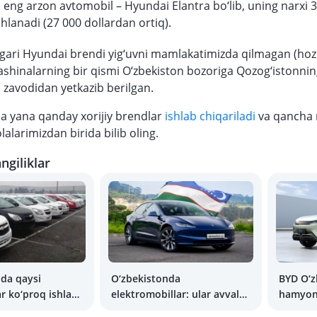
a eng arzon avtomobil – Hyundai Elantra bo‘lib, uning narxi 3
lanadi (27 000 dollardan ortiq).
lgari Hyundai brendi yig‘uvni mamlakatimizda qilmagan (hozi
shinalarning bir qismi O‘zbekiston bozoriga Qozog‘istonni
zavodidan yetkazib berilgan.
a yana qanday xorijiy brendlar
ishlab chiqariladi
va qancha 
alarimizdan birida bilib oling.
ngiliklar
da qaysi
O‘zbekistonda
BYD O‘z
r ko‘proq ishlab
elektromobillar: ular avval
hamyonbob avt
qayerda edi?
ishlab 