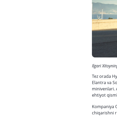
Ilgari Xitoyn
Tez orada Hy
Elantra va So
minivenlari.
ehtiyot qism
Kompaniya O‘
chiqarishni 