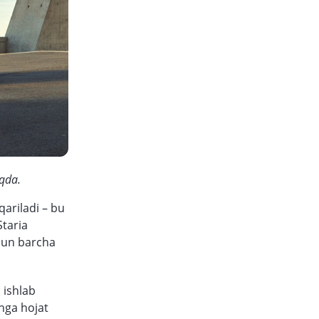
oqda.
ariladi – bu
Staria
chun barcha
 ishlab
hga hojat