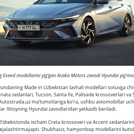
ing Exeed modellarini yig‘gan Asaka Motors zavodi Hyundai yig’m
undaining Made in Uzbekistan lavhali modellari sotuvga chiq
nata sedanlari, Tucson, Santa Fe, Palisade krossoverlari va 
 Autostrada.uz ma’lumotlariga ko‘ra, ushbu avtomobillar u
lar Xitoyning Hyundai zavodlaridan yetkazib beriladi.
zbekistonda ixcham Creta krossoveri va Accent sedanlarini
rejalashtirmayapti. Shubhasiz, hamyonbop modellarini kutis