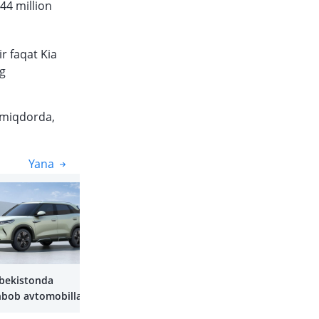
44 million
r faqat Kia
ng
miqdorda,
Yana
Yana
bekistonda
omobillar
chiqaradi