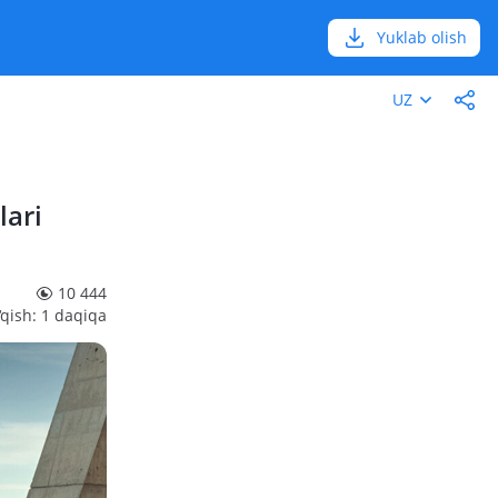
Yuklab olish
UZ
lari
10 444
‘qish: 1 daqiqa