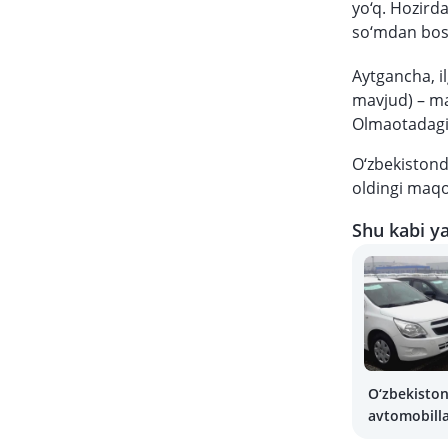
yo‘q. Hozird
so‘mdan bosh
Aytgancha, i
mavjud) – ma
Olmaotadagi 
O‘zbekistond
oldingi maqol
Shu kabi ya
O‘zbekiston
avtomobilla
chiqariladi?