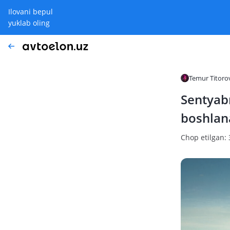
Ilovani bepul
yuklab oling
Temur Titoro
Sentyabr
boshlan
Chop etilgan: 