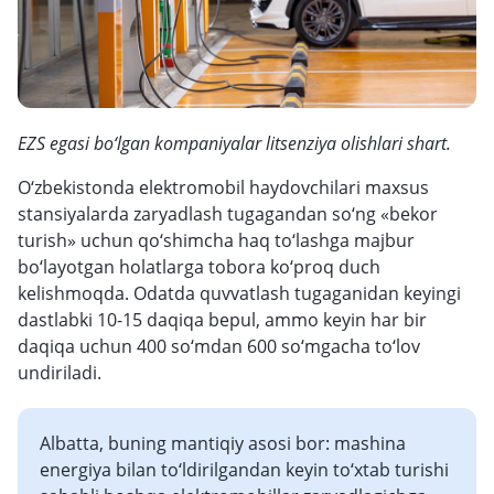
EZS egasi bo‘lgan kompaniyalar litsenziya olishlari shart.
O‘zbekistonda elektromobil haydovchilari maxsus
stansiyalarda zaryadlash tugagandan so‘ng «bekor
turish» uchun qo‘shimcha haq to‘lashga majbur
bo‘layotgan holatlarga tobora ko‘proq duch
kelishmoqda. Odatda quvvatlash tugaganidan keyingi
dastlabki 10-15 daqiqa bepul, ammo keyin har bir
daqiqa uchun 400 so‘mdan 600 so‘mgacha to‘lov
undiriladi.
Albatta, buning mantiqiy asosi bor: mashina
energiya bilan to‘ldirilgandan keyin to‘xtab turishi