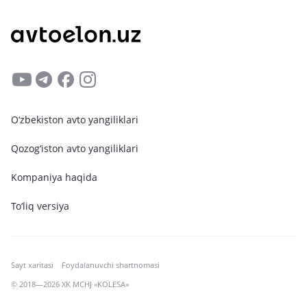
O‘zbekiston avto yangiliklari
Qozog‘iston avto yangiliklari
Kompaniya haqida
To‘liq versiya
Sayt xaritasi
Foydalanuvchi shartnomasi
© 2018—2026 XK MCHJ «KOLESA»