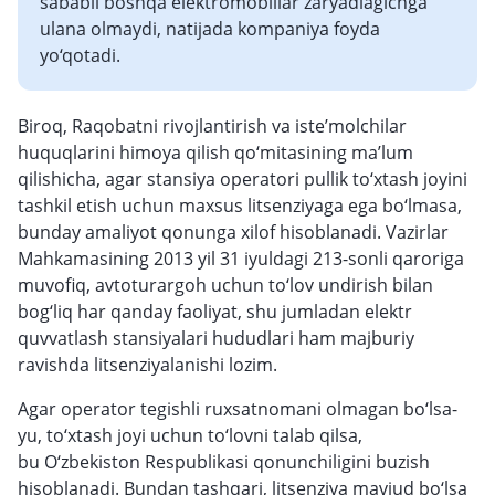
sababli boshqa elektromobillar zaryadlagichga
ulana olmaydi, natijada kompaniya foyda
yo‘qotadi.
Biroq, Raqobatni rivojlantirish va iste’molchilar
huquqlarini himoya qilish qo‘mitasining ma’lum
qilishicha, agar stansiya operatori pullik to‘xtash joyini
tashkil etish uchun maxsus litsenziyaga ega bo‘lmasa,
bunday amaliyot qonunga xilof hisoblanadi. Vazirlar
Mahkamasining 2013 yil 31 iyuldagi 213-sonli qaroriga
muvofiq, avtoturargoh uchun to‘lov undirish bilan
bog‘liq har qanday faoliyat, shu jumladan elektr
quvvatlash stansiyalari hududlari ham majburiy
ravishda litsenziyalanishi lozim.
Agar operator tegishli ruxsatnomani olmagan bo‘lsa-
yu, to‘xtash joyi uchun to‘lovni talab qilsa,
bu O‘zbekiston Respublikasi qonunchiligini buzish
hisoblanadi. Bundan tashqari, litsenziya mavjud bo‘lsa