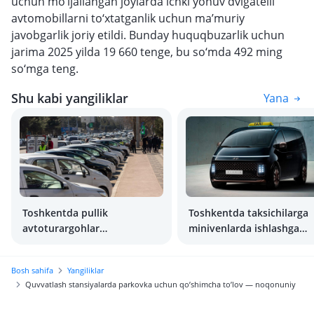
uchun mo‘ljallangan joylarda ichki yonuv dvigatelli
avtomobillarni to‘xtatganlik uchun ma’muriy
javobgarlik joriy etildi. Bunday huquqbuzarlik uchun
jarima 2025 yilda 19 660 tenge, bu so‘mda 492 ming
so‘mga teng.
Shu kabi yangiliklar
Yana
Toshkentda pullik
Toshkentda taksichilarga
avtoturargohlar
minivenlarda ishlashga
qonuniylashtirildi.
ruxsat berilishi mumkin
Avtoturargoh qancha
Bosh sahifa
Yangiliklar
turadi?
Quvvatlash stansiyalarda parkovka uchun qo’shimcha to’lov — noqonuniy