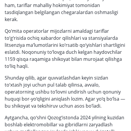
ham, tariflar mahalliy hokimiyat tomonidan
tasdiqlangan belgilangan chegaralardan oshmasligi
kerak.
Qo‘mita operatorlar mijozlarni amaldagi tariflar
to‘g‘risida ochiq xabardor qilishlari va stansiyalarda
litsenziya ma’lumotlarini ko‘rsatib qo‘yishlari shartligini
eslatdi. Noqonuniy to‘lovga duch kelgan haydovchilar
1159 qisqa raqamiga shikoyat bilan murojaat qilishga
to‘liq haqli.
Shunday qilib, agar quvvatlashdan keyin sizdan
to‘xtash joyi uchun pul talab qilinsa, avvalo,
operatorning ushbu to‘lovni undirish uchun qonuniy
huquqi bor-yo‘qligini aniqlash lozim. Agar yo‘q bo‘lsa —
bu shikoyat va tekshiruv uchun asos bo‘ladi.
Aytgancha, qo‘shni Qozog‘istonda 2024 yilning kuzidan
boshlab elektromobillar va gibridlarni zaryadlash