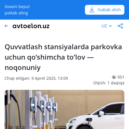
Ilovani bepul
Yuklab olish
yuklab oling
UZ
Quvvatlash stansiyalarda parkovka
uchun qo’shimcha to’lov —
noqonuniy
951
Chop etilgan: 9 Aprel 2025, 13:09
O‘qish: 1 daqiqa