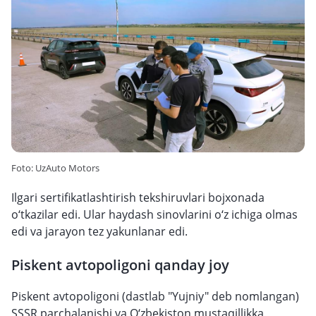
Foto: UzAuto Motors
Ilgari sertifikatlashtirish tekshiruvlari bojxonada
o‘tkazilar edi. Ular haydash sinovlarini o‘z ichiga olmas
edi va jarayon tez yakunlanar edi.
Piskent avtopoligoni qanday joy
Piskent avtopoligoni (dastlab "Yujniy" deb nomlangan)
SSSR parchalanishi va O‘zbekiston mustaqillikka