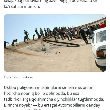
kelajakdagi sinovlarning xavfsizligiga bevosita ta’sir
ko‘rsatishi mumkin.
Foto: Timur Enikeev
Ushbu poligonda mashinalarni sinash mezonlari
hozircha noaniq bo‘lib qolmoqda, bu esa
tadbirkorlarga qo‘shimcha qiyinchiliklar tug‘dirmoqda.
Birinchi noyabr — bu ertaga! Avtomobillarni qanday