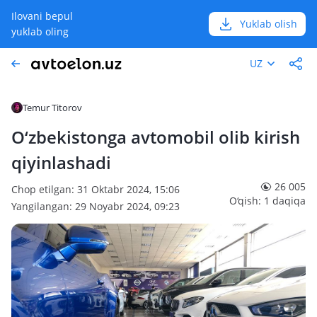
Ilovani bepul
Yuklab olish
yuklab oling
UZ
Temur Titorov
O‘zbekistonga avtomobil olib kirish
qiyinlashadi
26 005
Chop etilgan: 31 Oktabr 2024, 15:06
O‘qish: 1 daqiqa
Yangilangan: 29 Noyabr 2024, 09:23