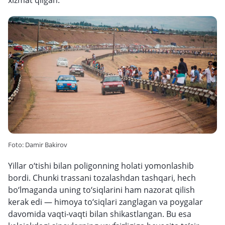
xizmat qilgan.
Foto: Damir Bakirov
Yillar o‘tishi bilan poligonning holati yomonlashib
bordi. Chunki trassani tozalashdan tashqari, hech
bo‘lmaganda uning to‘siqlarini ham nazorat qilish
kerak edi — himoya to‘siqlari zanglagan va poygalar
davomida vaqti-vaqti bilan shikastlangan. Bu esa