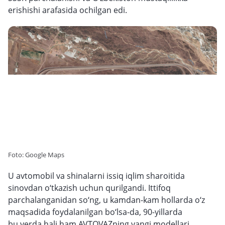
erishishi arafasida ochilgan edi.
Foto: Google Maps
U avtomobil va shinalarni issiq iqlim sharoitida
sinovdan o‘tkazish uchun qurilgandi. Ittifoq
parchalanganidan so‘ng, u kamdan-kam hollarda o‘z
maqsadida foydalanilgan bo‘lsa-da, 90-yillarda
bu yerda hali ham AVTOVAZning yangi modellari