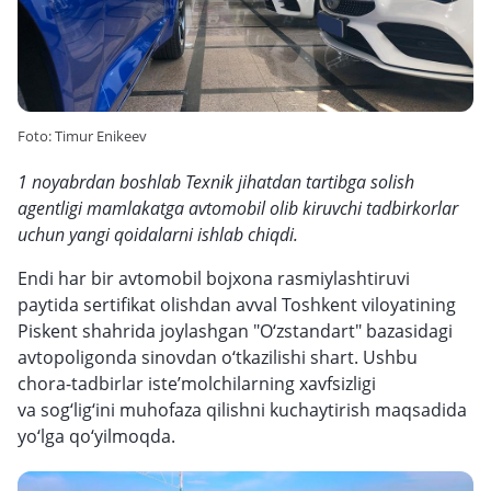
Foto: Timur Enikeev
1 noyabrdan boshlab Texnik jihatdan tartibga solish
agentligi mamlakatga avtomobil olib kiruvchi tadbirkorlar
uchun yangi qoidalarni ishlab chiqdi.
Endi har bir avtomobil bojxona rasmiylashtiruvi
paytida sertifikat olishdan avval Toshkent viloyatining
Piskent shahrida joylashgan "O‘zstandart" bazasidagi
avtopoligonda sinovdan o‘tkazilishi shart. Ushbu
chora-tadbirlar iste’molchilarning xavfsizligi
va sog‘lig‘ini muhofaza qilishni kuchaytirish maqsadida
yo‘lga qo‘yilmoqda.