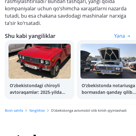
rasmiylashtiriladi? Bundan tashqari, yangi qoida
kompaniyalar uchun qo‘shimcha xarajatlarni nazarda
tutadi, bu esa chakana savdodagi mashinalar narxiga
ta’sir ko‘rsatadi.
Shu kabi yangiliklar
Yana
O‘zbekistondagi chiroyli
O'zbekistonda notariusga
avtoraqamlar: 2025-yilda
bormasdan qanday qilib
ularni auksiondan qanday
moshina sotib olish
sotib olish mumkin
mumkin?
Bosh sahifa
Yangiliklar
O‘zbekistonga avtomobil olib kirish qiyinlashadi