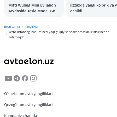
Mitti Wuling Mini EV jahon
Jizzaxda yangi ko‘prik va y
savdosida Tesla Model Y-ni
ochildi
ortda qoldirib ketdi
Bosh sahifa
Yangiliklar
O‘zbekistondagi har uchinchi yoqilg‘i quyish shoxobchasida sifatsiz benzin
sotilmoqda
O‘zbekiston avto yangiliklari
Qozog‘iston avto yangiliklari
Kompaniya haqida