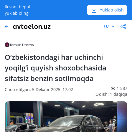
Ilovani bepul
Yuklab olish
yuklab oling
UZ
Temur Titorov
O‘zbekistondagi har uchinchi
yoqilg‘i quyish shoxobchasida
sifatsiz benzin sotilmoqda
1 587
Chop etilgan: 5 Dekabr 2025, 17:02
O‘qish: 1 daqiqa