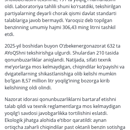
oldi. Laboratoriya tahlili shuni ko‘rsatdiki, tekshirilgan
partiyalarning deyarli chorak qismi davlat standarti
talablariga javob bermaydi. Yaroqsiz deb topilgan
benzinning umumiy hajmi 306,43 ming litrni tashkil
etdi.
2025-yil boshidan buyon O‘zbekenergonazorat 632 ta
AYoQShni tekshirishga ulgurdi. Shulardan 210 tasida
qonunbuzarliklar aniqlandi. Natijada, sifati texnik
me’yorlarga mos kelmaydigan, chiqindilar ko‘payishi va
dvigatellarning shikastlanishiga olib kelishi mumkin
bo‘lgan 8,57 million litr yoqilg‘ining bozorga kirib
kelishining oldi olindi.
Nazorat idorasi qonunbuzarliklarni bartaraf etishni
talab qildi va texnik reglamentlarga mos kelmaydigan
yoqilg‘i savdosi javobgarlikka tortilishini eslatdi.
Ekologik jihatga alohida e’tibor qaratildi: aynan
ortiqcha zaharli chiqindilar past oktanli benzin sotishga