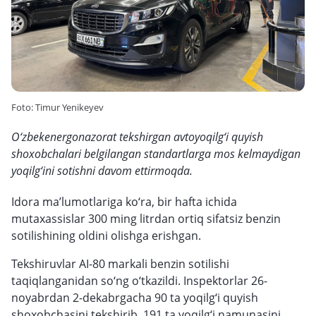
Foto: Timur Yenikeyev
O‘zbekenergonazorat tekshirgan avtoyoqilg‘i quyish
shoxobchalari belgilangan standartlarga mos kelmaydigan
yoqilg‘ini sotishni davom ettirmoqda.
Idora ma’lumotlariga ko‘ra, bir hafta ichida
mutaxassislar 300 ming litrdan ortiq sifatsiz benzin
sotilishining oldini olishga erishgan.
Tekshiruvlar AI-80 markali benzin sotilishi
taqiqlanganidan so‘ng o‘tkazildi. Inspektorlar 26-
noyabrdan 2-dekabrgacha 90 ta yoqilg‘i quyish
shoxobchasini tekshirib, 191 ta yoqilg‘i namunasini