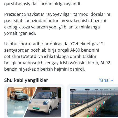
qarshi asosiy dalillardan biriga aylandi.
Prezident Shavkat Mirziyoyev ilgari tarmoq idoralarini
past sifatli benzindan butunlay voz kechish, bozorni
ekologik toza va arzon yoqilg‘i bilan ta’minlashga
yo‘naltirgan edi.
Ushbu chora-tadbirlar doirasida "O‘zbekneftgaz" 2-
sentyabrdan boshlab birja orqali AI-80 benzinini
sotishni to‘xtatdi va ichki talabga qarab taklifni
bosqichma-bosqich kengaytirish va’dasini berib, AI-92
benzinini yetkazib berish hajmini oshirdi.
Shu kabi yangiliklar
Yana