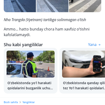
Nha Trangda (Vyetnam) tartibga solinmagan o’tish
Ammo... hatto bunday chora ham xavfsiz o’tishni
kafolatlamaydi.
Shu kabi yangiliklar
Yana
O‘zbekistonda yo‘l harakati
O’zbekistonda qanday qil
qoidalarini buzganlik uchun
tez Yo’l harakati qoidalari
jarimalar qimmatlashadi
buzganlik haqida jarimala
ko’rish mumkin?
Bosh sahifa
Yangiliklar