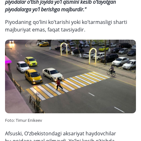
piyodalar o’tish joyida yo’l qismini kesib o’tayotgan
piyodalarga yo’l berishga majburdir."
Piyodaning qo’lini ko’tarishi yoki ko’tarmasligi sharti
majburiyat emas, faqat tavsiyadir.
Foto: Timur Enikeev
Afsuski, O‘zbekistondagi aksariyat haydovchilar