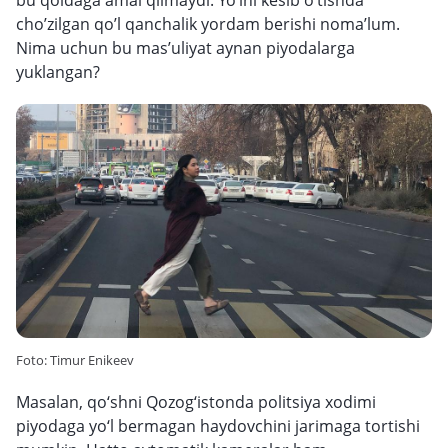
bu qoidaga amal qilmaydi. Yo’lni kesib o’tishda
cho’zilgan qo’l qanchalik yordam berishi noma’lum.
Nima uchun bu mas’uliyat aynan piyodalarga
yuklangan?
Foto: Timur Enikeev
Masalan, qo‘shni Qozog‘istonda politsiya xodimi
piyodaga yo‘l bermagan haydovchini jarimaga tortishi