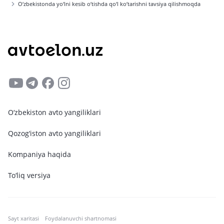
O‘zbekistonda yo‘lni kesib o‘tishda qo‘l ko‘tarishni tavsiya qilishmoqda
O‘zbekiston avto yangiliklari
Qozog‘iston avto yangiliklari
Kompaniya haqida
To‘liq versiya
Sayt xaritasi
Foydalanuvchi shartnomasi