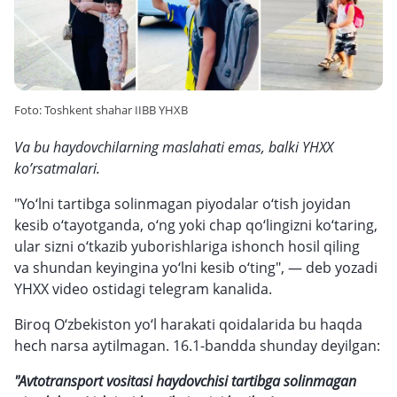
Foto: Toshkent shahar IIBB YHXB
Va bu haydovchilarning maslahati emas, balki YHXX
ko’rsatmalari.
"Yo‘lni tartibga solinmagan piyodalar o‘tish joyidan
kesib o‘tayotganda, o‘ng yoki chap qo‘lingizni ko‘taring,
ular sizni o‘tkazib yuborishlariga ishonch hosil qiling
va shundan keyingina yo‘lni kesib o‘ting", — deb yozadi
YHXX video ostidagi telegram kanalida.
Biroq O‘zbekiston yo‘l harakati qoidalarida bu haqda
hech narsa aytilmagan. 16.1-bandda shunday deyilgan:
"Avtotransport vositasi haydovchisi tartibga solinmagan