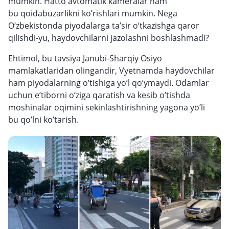
mumkin. Hatto avtomatik kameralar ham
bu qoidabuzarlikni ko’rishlari mumkin. Nega
O‘zbekistonda piyodalarga ta’sir o‘tkazishga qaror
qilishdi-yu, haydovchilarni jazolashni boshlashmadi?
Ehtimol, bu tavsiya Janubi-Sharqiy Osiyo
mamlakatlaridan olingandir, Vyetnamda haydovchilar
ham piyodalarning o’tishiga yo’l qo’ymaydi. Odamlar
uchun e’tiborni o’ziga qaratish va kesib o’tishda
moshinalar oqimini sekinlashtirishning yagona yo’li
bu qo’lni ko’tarish.