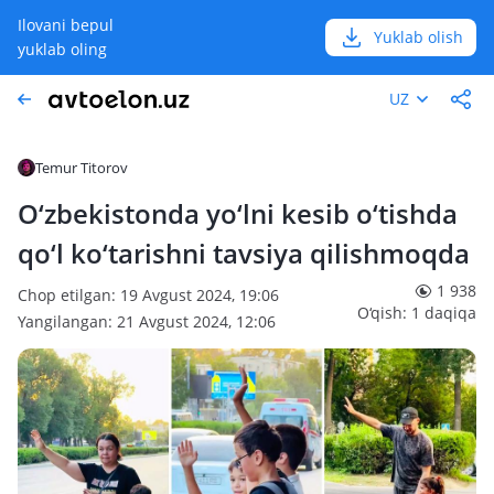
Ilovani bepul
Yuklab olish
yuklab oling
UZ
Temur Titorov
O‘zbekistonda yo‘lni kesib o‘tishda
qo‘l ko‘tarishni tavsiya qilishmoqda
1 938
Chop etilgan: 19 Avgust 2024, 19:06
O‘qish: 1 daqiqa
Yangilangan: 21 Avgust 2024, 12:06