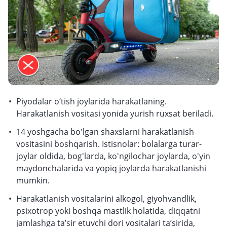
Piyodalar o‘tish joylarida harakatlaning.
Harakatlanish vositasi yonida yurish ruxsat beriladi.
14 yoshgacha bo'lgan shaxslarni harakatlanish
vositasini boshqarish. Istisnolar: bolalarga turar-
joylar oldida, bog'larda, ko'ngilochar joylarda, o'yin
maydonchalarida va yopiq joylarda harakatlanishi
mumkin.
Harakatlanish vositalarini alkogol, giyohvandlik,
psixotrop yoki boshqa mastlik holatida, diqqatni
jamlashga ta’sir etuvchi dori vositalari ta’sirida,