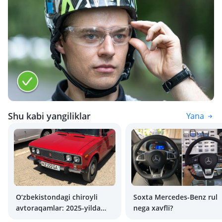
Shu kabi yangiliklar
Yana
O‘zbekistondagi chiroyli
Soxta Mercedes-Benz rul
avtoraqamlar: 2025-yilda
nega xavfli?
ularni auksiondan qanday