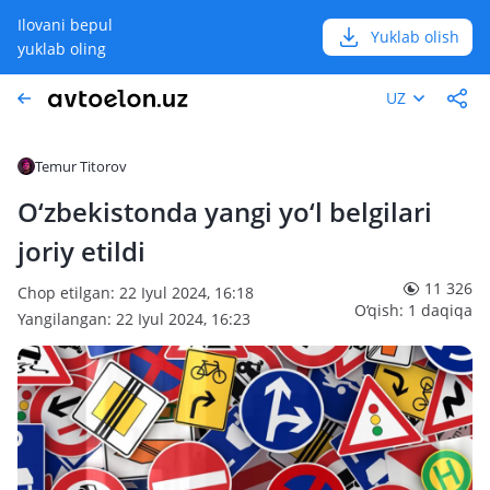
Ilovani bepul
Yuklab olish
yuklab oling
UZ
Temur Titorov
O‘zbekistonda yangi yo‘l belgilari
joriy etildi
11 326
Chop etilgan: 22 Iyul 2024, 16:18
O‘qish: 1 daqiqa
Yangilangan: 22 Iyul 2024, 16:23