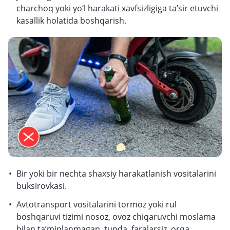
charchoq yoki yo‘l harakati xavfsizligiga ta’sir etuvchi
kasallik holatida boshqarish.
Bir yoki bir nechta shaxsiy harakatlanish vositalarini
buksirovkasi.
Avtotransport vositalarini tormoz yoki rul
boshqaruvi tizimi nosoz, ovoz chiqaruvchi moslama
bilan ta’minlanmagan, tunda faralarsiz, orqa