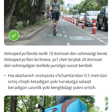
Velosiped yo'llarida tezlik 10 km/soat dan oshmasligi kerak.
Velosiped yo'llari bo'lmasa, yo'l cheti bo'ylab 20 km/soat
dan oshmaydigan tezlikda yurishga ruxsat beriladi.
Harakatlanish vositasida o‘lchamlaridan 0.5 metrdan
ortiq chiqib ketadigan yoki harakatga xalaqit
beradigan uzunlik yoki kenglikdagi yukni ortish.